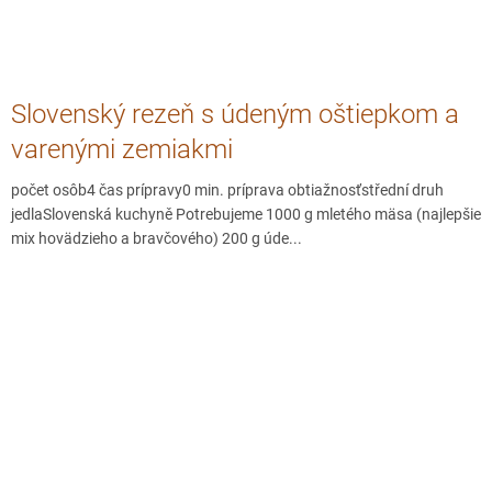
Slovenský rezeň s údeným oštiepkom a
varenými zemiakmi
počet osôb4 čas prípravy0 min. príprava obtiažnosťstřední druh
jedlaSlovenská kuchyně Potrebujeme 1000 g mletého mäsa (najlepšie
mix hovädzieho a bravčového) 200 g úde...