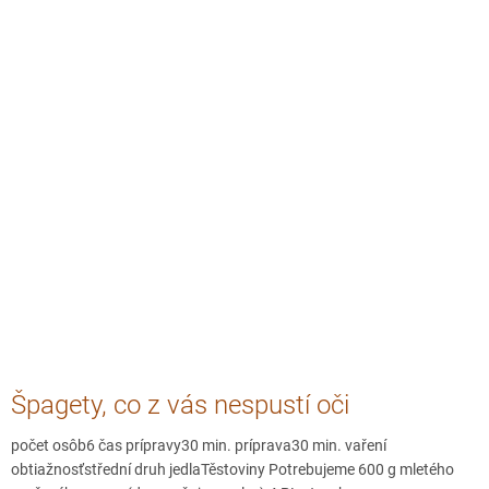
Špagety, co z vás nespustí oči
počet osôb6 čas prípravy30 min. príprava30 min. vaření
obtiažnosťstřední druh jedlaTěstoviny Potrebujeme 600 g mletého