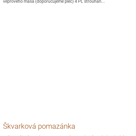
vepřového masa (doporučujeme plec) 4 PL strouhan...
Škvarková pomazánka