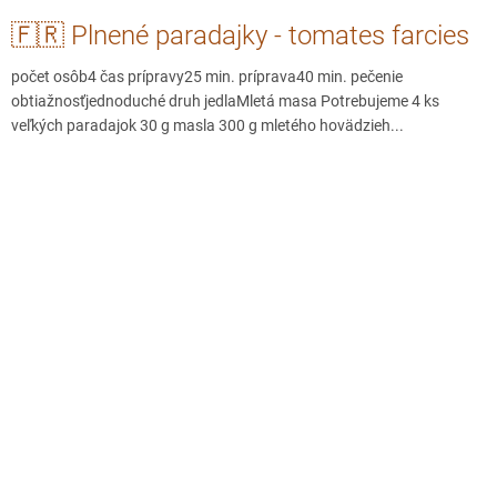
🇫🇷 Plnené paradajky - tomates farcies
počet osôb4 čas prípravy25 min. príprava40 min. pečenie
obtiažnosťjednoduché druh jedlaMletá masa Potrebujeme 4 ks
veľkých paradajok 30 g masla 300 g mletého hovädzieh...