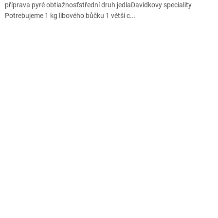
příprava pyré obtiažnosťstřední druh jedlaDavídkovy speciality
Potrebujeme 1 kg libového bůčku 1 větší c...