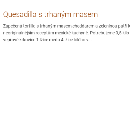
Quesadilla s trhaným masem
Zapečená tortilla s trhaným masem,cheddarem a zeleninou patří k
neoriginálnějším receptům mexické kuchyně. Potrebujeme 0,5 kilo
vepřové krkovice 1 lžíce medu 4 lžíce bílého v...