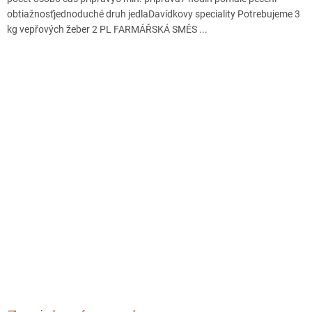
obtiažnosťjednoduché druh jedlaDavídkovy speciality Potrebujeme 3
kg vepřových žeber 2 PL FARMÁŘSKÁ SMĚS ...