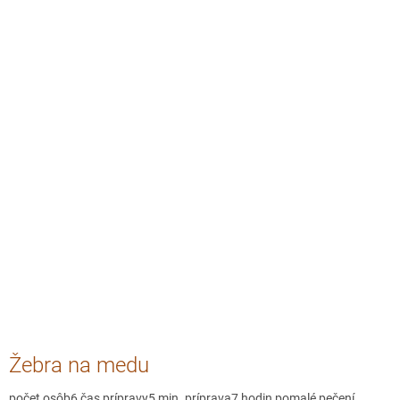
Žebra na medu
počet osôb6 čas prípravy5 min. príprava7 hodin pomalé pečení