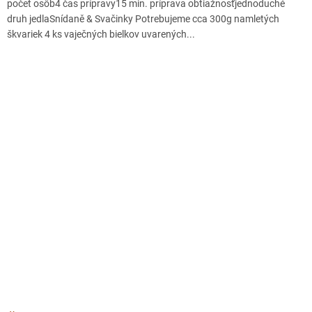
počet osôb4 čas prípravy15 min. príprava obtiažnosťjednoduché
druh jedlaSnídaně & Svačinky Potrebujeme cca 300g namletých
škvariek 4 ks vaječných bielkov uvarených...