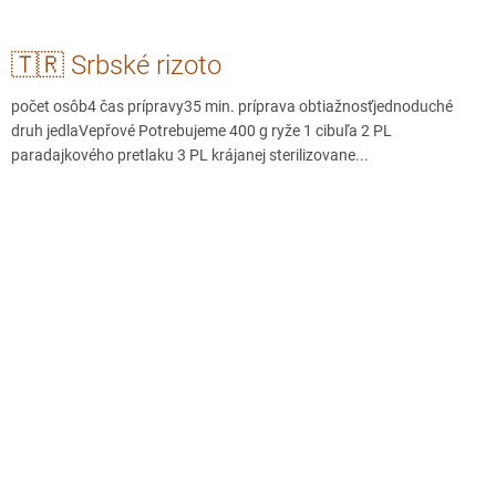
🇹🇷 Srbské rizoto
počet osôb4 čas prípravy35 min. príprava obtiažnosťjednoduché
druh jedlaVepřové Potrebujeme 400 g ryže 1 cibuľa 2 PL
paradajkového pretlaku 3 PL krájanej sterilizovane...