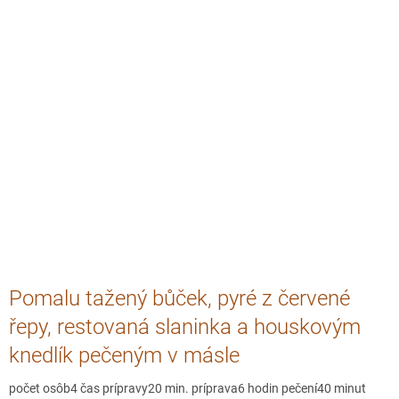
Pomalu tažený bůček, pyré z červené
řepy, restovaná slaninka a houskovým
knedlík pečeným v másle
počet osôb4 čas prípravy20 min. príprava6 hodin pečení40 minut