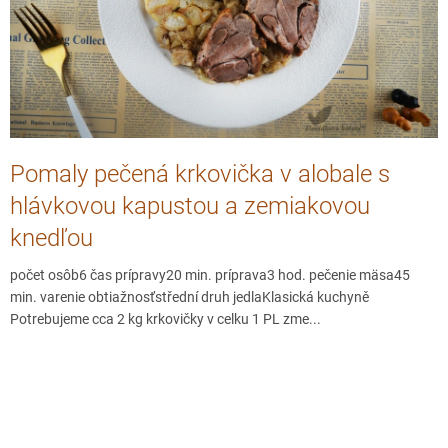
á
n
k
o
v
Pomaly pečená krkovička v alobale s
hlávkovou kapustou a zemiakovou
knedľou
počet osôb6 čas prípravy20 min. príprava3 hod. pečenie mäsa45
min. varenie obtiažnosťstřední druh jedlaKlasická kuchyně
Potrebujeme cca 2 kg krkovičky v celku 1 PL zme...