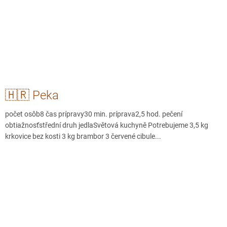
🇭🇷 Peka
počet osôb8 čas prípravy30 min. príprava2,5 hod. pečení
obtiažnosťstřední druh jedlaSvětová kuchyně Potrebujeme 3,5 kg
krkovice bez kosti 3 kg brambor 3 červené cibule...