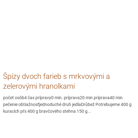
Špízy dvoch farieb s mrkvovými a
zelerovými hranolkami
počet osôb4 čas prípravy0 min. príprava20 min príprava40 min
pečenie obtiažnosťjednoduché druh jedlaDrůbež Potrebujeme 400 g
kuracích pŕs 400 g bravčového stehna 150 g...