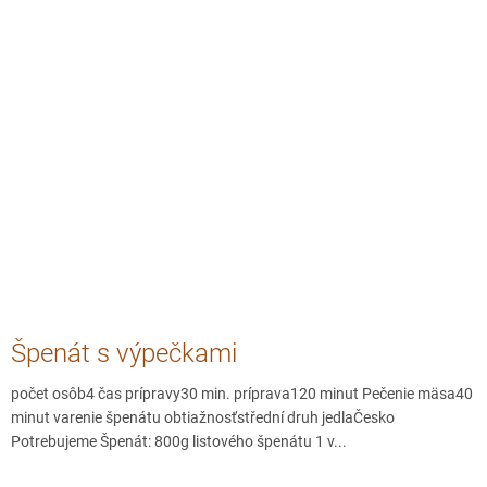
Špenát s výpečkami
počet osôb4 čas prípravy30 min. príprava120 minut Pečenie mäsa40
minut varenie špenátu obtiažnosťstřední druh jedlaČesko
Potrebujeme Špenát: 800g listového špenátu 1 v...