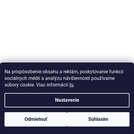
Pečený segedínský guláš
Na prispôsobenie obsahu a reklám, poskytovanie funkcií
sociálnych médií a analýzu návštevnosti používame
počet osôb4 čas prípravy90 min. príprava obtiažnosťjednoduché
súbory cookie. Viac informácií
tu
.
druh jedlaGuláše Potrebujeme asi 1 kg vepřové plece 2 větší cibule 1
kg kysaného zelí 1 kelímek šlehačkov...
Nastavenie
Odmietnuť
Súhlasím