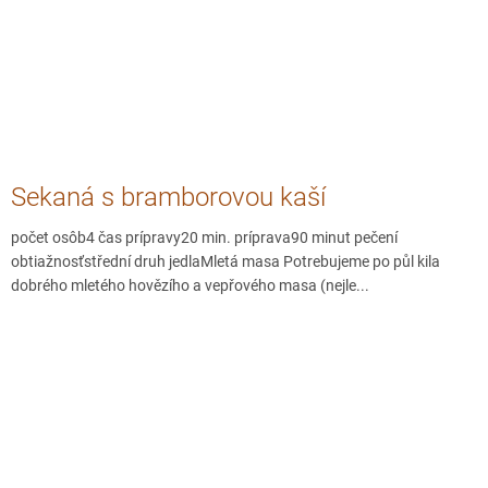
Sekaná s bramborovou kaší
počet osôb4 čas prípravy20 min. príprava90 minut pečení
obtiažnosťstřední druh jedlaMletá masa Potrebujeme po půl kila
dobrého mletého hovězího a vepřového masa (nejle...