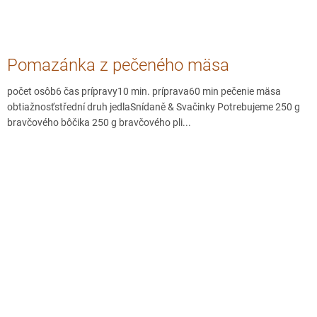
Pomazánka z pečeného mäsa
počet osôb6 čas prípravy10 min. príprava60 min pečenie mäsa
obtiažnosťstřední druh jedlaSnídaně & Svačinky Potrebujeme 250 g
bravčového bôčika 250 g bravčového pli...