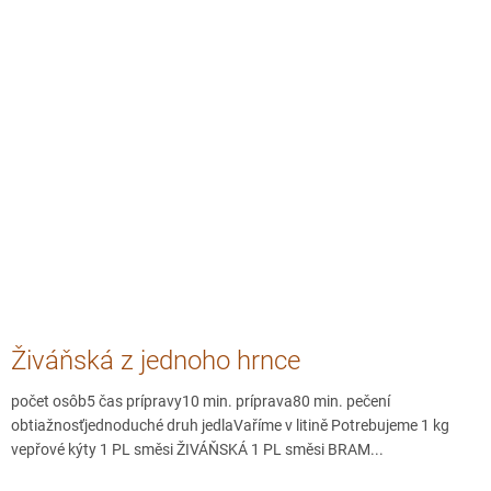
Živáňská z jednoho hrnce
počet osôb5 čas prípravy10 min. príprava80 min. pečení
obtiažnosťjednoduché druh jedlaVaříme v litině Potrebujeme 1 kg
vepřové kýty 1 PL směsi ŽIVÁŇSKÁ 1 PL směsi BRAM...