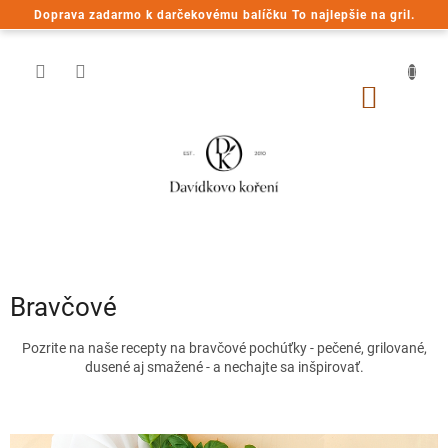
Prejsť
Doprava zadarmo k darčekovému balíčku To najlepšie na gril.
na
obsah
NÁKU
KOŠÍK
Bravčové
Pozrite na naše recepty na bravčové pochúťky - pečené, grilované,
dusené aj smažené - a nechajte sa inšpirovať.