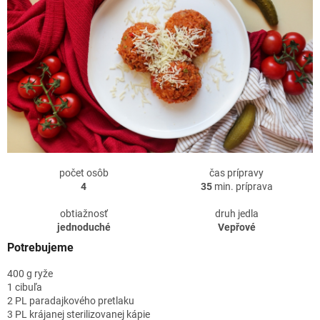
počet osôb
čas prípravy
4
35
min. príprava
obtiažnosť
druh jedla
jednoduché
Vepřové
Potrebujeme
400 g ryže
1 cibuľa
2 PL paradajkového pretlaku
3 PL krájanej sterilizovanej kápie