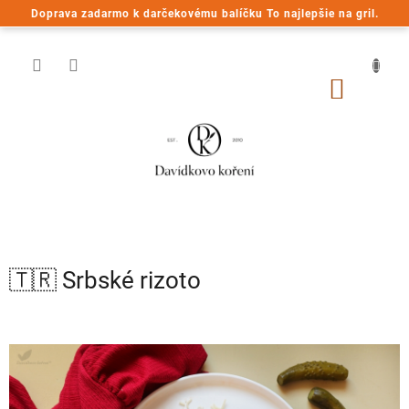
Prejsť
Doprava zadarmo k darčekovému balíčku To najlepšie na gril.
na
obsah
NÁKU
KOŠÍK
🇹🇷 Srbské rizoto