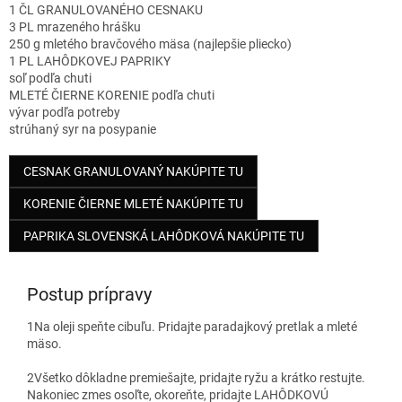
1 ČL GRANULOVANÉHO CESNAKU
3 PL mrazeného hrášku
250 g mletého bravčového mäsa (najlepšie pliecko)
1 PL LAHÔDKOVEJ PAPRIKY
soľ podľa chuti
MLETÉ ČIERNE KORENIE podľa chuti
vývar podľa potreby
strúhaný syr na posypanie
CESNAK GRANULOVANÝ NAKÚPITE TU
KORENIE ČIERNE MLETÉ NAKÚPITE TU
PAPRIKA SLOVENSKÁ LAHÔDKOVÁ NAKÚPITE TU
Postup prípravy
1
Na oleji speňte cibuľu. Pridajte paradajkový pretlak a mleté
mäso.
2
Všetko dôkladne premiešajte, pridajte ryžu a krátko restujte.
Nakoniec zmes osoľte, okoreňte, pridajte LAHÔDKOVÚ