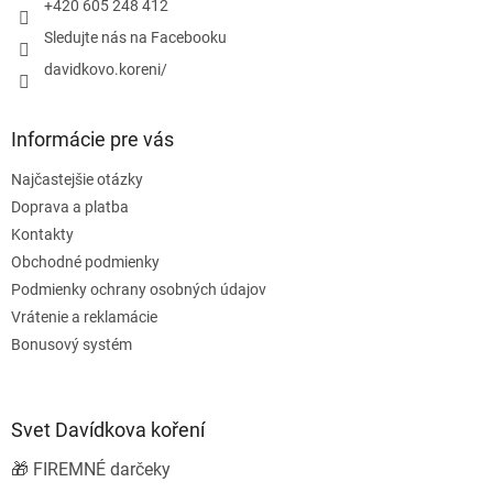
e
+420 605 248 412
Sledujte nás na Facebooku
davidkovo.koreni/
Informácie pre vás
Najčastejšie otázky
Doprava a platba
Kontakty
Obchodné podmienky
Podmienky ochrany osobných údajov
Vrátenie a reklamácie
Bonusový systém
Svet Davídkova koření
🎁 FIREMNÉ darčeky