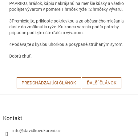
PAPRIKU, hrášok, kápiu nakrájanú na menšie kúsky a všetko
podlejte vývarom v pomere 1 hrnček ryže : 2 hrnčeky vývaru.
3
Premiešajte, priklopte pokrievkou a za občasného miešania
duste do zmäknutia ryže. Ku koncu varenia podľa potreby
prípadne podlejte ešte ďalším vývarom.
4
Podávajte s kyslou uhorkou a posypané strúhaným syrom.
Dobrú chuť.
PREDCHÁDZAJÚCI ČLÁNOK
ĎALŠÍ ČLÁNOK
Z
á
p
ä
Kontakt
t
i
info
@
davidkovokoreni.cz