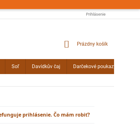
OBCHODNÉ PODMIENKY
PODMIENKY OCHRANY OSOBNÝCH ÚDAJO
Prihlásenie
NÁKUPNÝ
Prázdny košík
KOŠÍK
Soľ
Davídkův čaj
Darčekové poukazy
Byli
efunguje prihlásenie. Čo mám robiť?