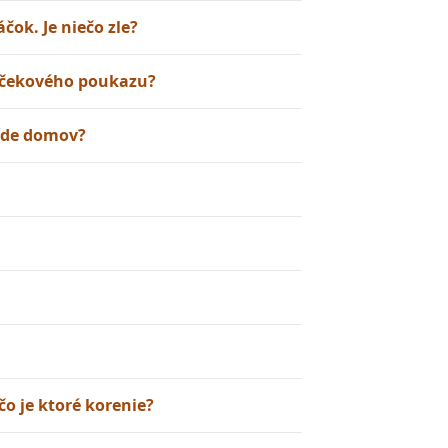
áčok. Je niečo zle?
arčekového poukazu?
ríde domov?
čo je ktoré korenie?