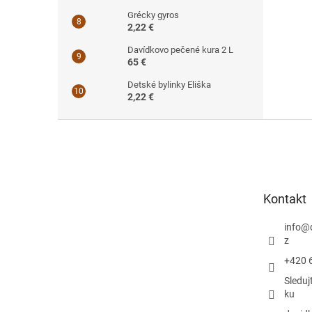
Grécky gyros
2,22 €
Davídkovo pečené kura 2 L
65 €
Detské bylinky Eliška
2,22 €
Z
á
p
ä
t
Kontakt
i
e
info
@
z
+420 
Sleduj
ku