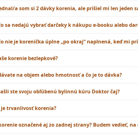
ednal/a som si 2 dávky korenia, ale prišiel mi len jeden s
ečo sa nedajú vybrať darčeky k nákupu e-booku alebo d
čo nie je korenička úplne „po okraj“ naplnená, keď mi p
vaše korenie bezlepkové?
dávate na objem alebo hmotnosť a čo je to dávka?
ašli ste svoju obľúbenú bylinnú kúru Doktor čaj?
 je trvanlivosť korenia?
 korenie označené aj zo zadnej strany? Budem vedieť, na 