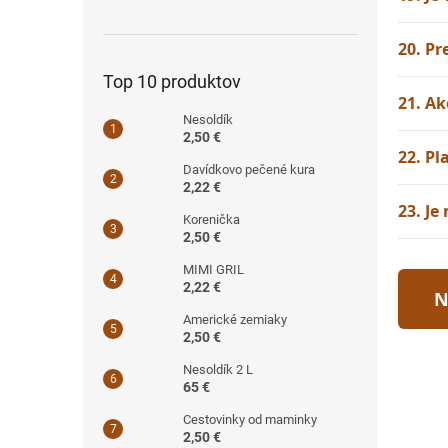
20. Pr
Top 10 produktov
21. Ak
Nesoldík
2,50 €
22. Pl
Davídkovo pečené kura
2,22 €
23. J
Korenička
2,50 €
MIMI GRIL
2,22 €
N
Americké zemiaky
2,50 €
Nesoldík 2 L
65 €
Cestovinky od maminky
2,50 €