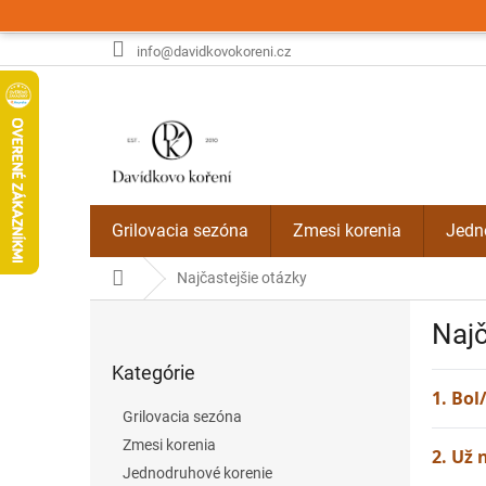
Prejsť
na
obsah
info@davidkovokoreni.cz
Grilovacia sezóna
Zmesi korenia
Jedn
Domov
Najčastejšie otázky
B
Najč
o
Preskočiť
č
Kategórie
kategórie
n
1. Bo
ý
Grilovacia sezóna
p
Zmesi korenia
a
2. Už
Jednodruhové korenie
n