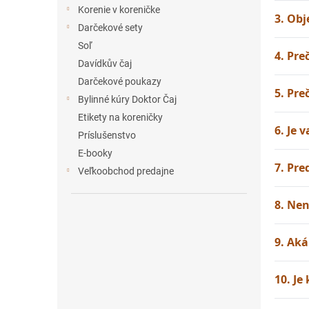
e
Korenie v koreničke
3. Obj
l
Darčekové sety
Soľ
4. Pr
Davídkův čaj
Darčekové poukazy
5. Pre
Bylinné kúry Doktor Čaj
Etikety na koreničky
6. Je 
Príslušenstvo
E-booky
7. Pre
Veľkoobchod predajne
8. Nen
9. Aká
10. Je