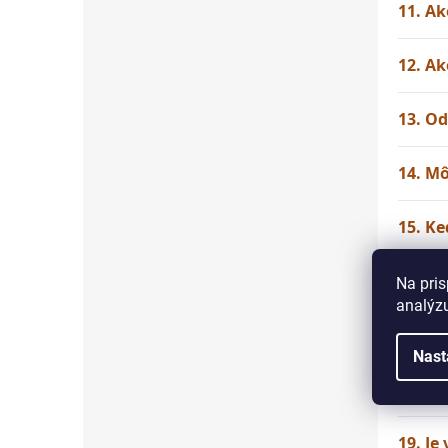
11. Ak
12. Ak
13. Od
14. Mô
15. Ke
16. P
Na pris
analýzu
17. Má
Nast
18. Ak
19. Je