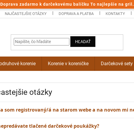
Doprava zadarmo k darčekovému balíčku To najlepšie na gril.
NAJČASTEJŠIE OTÁZKY
DOPRAVA A PLATBA
KONTAKTY
HĽADAŤ
odruhové korenie
Korenie v koreničke
Darčekové sety
astejšie otázky
l/a som registrovaný/á na starom webe a na novom mi n
 nepredávate tlačené darčekové poukážky?