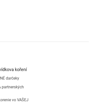
vídkova koření
NÉ darčeky
 partnerských
korenie vo VAŠEJ