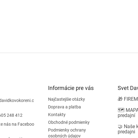
Informácie pre vás
Svet Da
🎁 FIREM
Najčastejšie otázky
davidkovokoreni.c
Doprava a platba
🗺️ MAPA
Kontakty
predajní
605 248 412
Obchodné podmienky
te nás na Faceboo
🤝 Naše 
Podmienky ochrany
predajni
osobných údajov