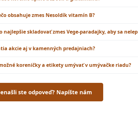
ečo obsahuje zmes Nesoldík vitamín B?
o najlepšie skladovať zmes Vege-paradajky, aby sa nelep
atia akcie aj v kamenných predajniach?
e možné koreničky a etikety umývať v umývačke riadu?
enašli ste odpoveď? Napíšte nám