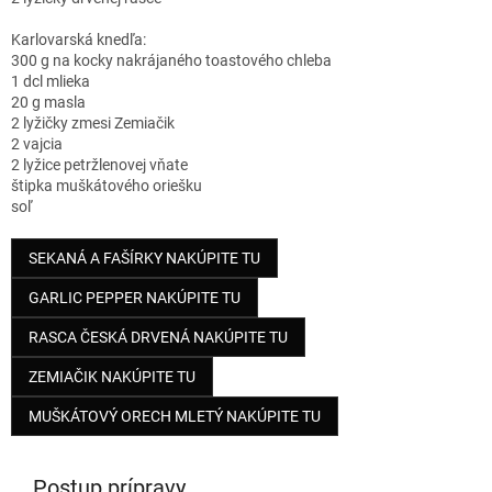
Karlovarská knedľa:
300 g na kocky nakrájaného toastového chleba
1 dcl mlieka
20 g masla
2 lyžičky zmesi Zemiačik
2 vajcia
2 lyžice petržlenovej vňate
štipka muškátového oriešku
soľ
SEKANÁ A FAŠÍRKY NAKÚPITE TU
GARLIC PEPPER NAKÚPITE TU
RASCA ČESKÁ DRVENÁ NAKÚPITE TU
ZEMIAČIK NAKÚPITE TU
MUŠKÁTOVÝ ORECH MLETÝ NAKÚPITE TU
Postup prípravy