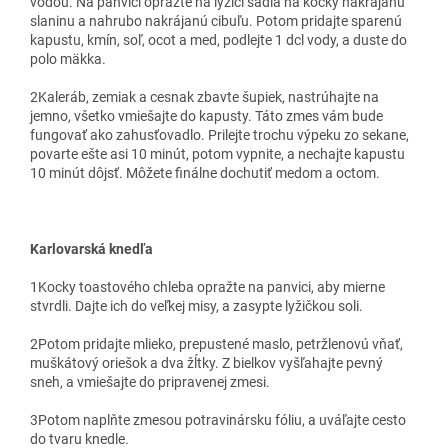
vodou. Na panvici opražte na lyžici sadla na kocky nakrájanú
slaninu a nahrubo nakrájanú cibuľu. Potom pridajte sparenú
kapustu, kmín, soľ, ocot a med, podlejte 1 dcl vody, a duste do
polo mäkka.
2
Kaleráb, zemiak a cesnak zbavte šupiek, nastrúhajte na
jemno, všetko vmiešajte do kapusty. Táto zmes vám bude
fungovať ako zahusťovadlo. Prilejte trochu výpeku zo sekane,
povarte ešte asi 10 minút, potom vypnite, a nechajte kapustu
10 minút dôjsť. Môžete finálne dochutiť medom a octom.
Karlovarská knedľa
1
Kocky toastového chleba opražte na panvici, aby mierne
stvrdli. Dajte ich do veľkej misy, a zasypte lyžičkou soli.
2
Potom pridajte mlieko, prepustené maslo, petržlenovú vňať,
muškátový oriešok a dva žĺtky. Z bielkov vyšľahajte pevný
sneh, a vmiešajte do pripravenej zmesi.
3
Potom naplňte zmesou potravinársku fóliu, a uváľajte cesto
do tvaru knedle.