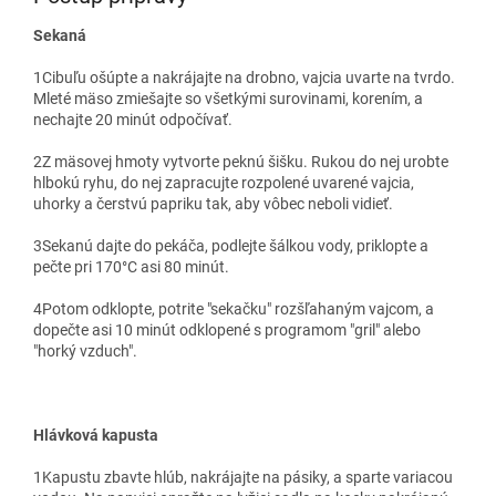
Sekaná
1
Cibuľu ošúpte a nakrájajte na drobno, vajcia uvarte na tvrdo.
Mleté mäso zmiešajte so všetkými surovinami, korením, a
nechajte 20 minút odpočívať.
2
Z mäsovej hmoty vytvorte peknú šišku. Rukou do nej urobte
hlbokú ryhu, do nej zapracujte rozpolené uvarené vajcia,
uhorky a čerstvú papriku tak, aby vôbec neboli vidieť.
3
Sekanú dajte do pekáča, podlejte šálkou vody, priklopte a
pečte pri 170°C asi 80 minút.
4
Potom odklopte, potrite "sekačku" rozšľahaným vajcom, a
dopečte asi 10 minút odklopené s programom "gril" alebo
"horký vzduch".
Hlávková kapusta
1
Kapustu zbavte hlúb, nakrájajte na pásiky, a sparte variacou