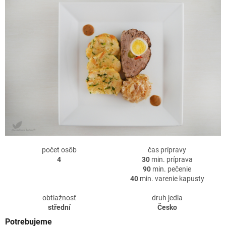
počet osôb
čas prípravy
4
30
min. príprava
90
min. pečenie
40
min. varenie kapusty
obtiažnosť
druh jedla
střední
Česko
Potrebujeme