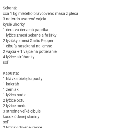
Sekaná:
cca 1 kg mletého bravčového mäsa z pleca
3 natvrdo uvarené vajcia
kyslé uhorky
1 čerstvá červená paprika
1 lyžice zmesi Sekané a fašírky
2 lyžičky zmesi Garlic Pepper
1 cibuľa nasekaná na jemno
2 vajcia + 1 vajce na potieranie
4 lyžice strúhanky
soľ
Kapusta:
1 hlávka bielej kapusty
1 kaleráb
1 zemiak
1 lyžica sadla
2 lyžice octu
2 lyžice medu
3 stredne veľké cibule
kúsok údenej slaniny
soľ
2 lyžičky drvenej rasce