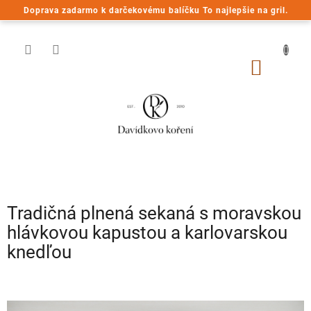
Prejsť
Doprava zadarmo k darčekovému balíčku To najlepšie na gril.
na
obsah
NÁKU
KOŠÍK
Tradičná plnená sekaná s moravskou
hlávkovou kapustou a karlovarskou
knedľou