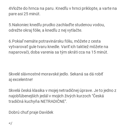
4
Vložte do hrnca na paru. Knedľu v hrnci priklopte, a varte na
pare asi 25 minút.
5.Nakoniec knedľu prudko zachlaďte studenou vodou,
odrežte okraj fólie, a knedľu z nej vytlačte.
6.Pokiaľ nemáte potravinársku fóliu, môžete z cesta
vytvarovať gule tvaru knedle. Variť ich taktiež môžete na
naparovači, doba varenia sa tým skráti cca na 15 minút.
Skvelé slávnostné moravské jedlo. Sekaná sa dá robiť
aj excelentne!
Skvelá česká klasika v mojej netradičnej úprave. Je to jedno z
najobľúbenejších jedál v mojich živých kurzoch "Česká
tradičná kuchyňa NETRADIČNE".
Dobrú chuť praje Davídek
</