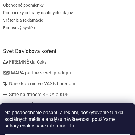
Obchodné podmienky
Podmienky ochrany osobných údajov
Vrátenie a reklamácie
Bonusový systém
Svet Davídkova koření
🎁 FIREMNÉ darčeky
🗺️ MAPA partnerských predajní
🤝 Naše korenie vo VAŠEJ predajni
🧺 Sme na trhoch: KEDY a KDE
💍 SVADOBNÉ darčeky
Na prispôsobenie obsahu a reklám, poskytovanie funkcií
sociálnych médií a analýzu návštevnosti používame
súbory cookie. Viac informácií
tu
.
Vytvoril Shoptet