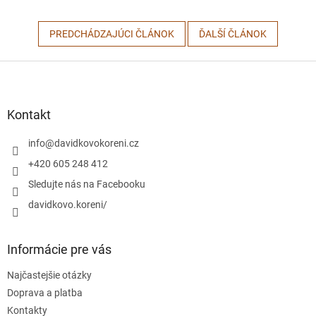
PREDCHÁDZAJÚCI ČLÁNOK
ĎALŠÍ ČLÁNOK
Z
á
p
ä
Kontakt
t
i
info
@
davidkovokoreni.cz
e
+420 605 248 412
Sledujte nás na Facebooku
davidkovo.koreni/
Informácie pre vás
Najčastejšie otázky
Doprava a platba
Kontakty