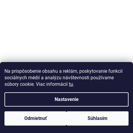
Na prispôsobenie obsahu a reklám, poskytovanie funkcií
sociálnych médií a analýzu návštevnosti používame
súbory cookie. Viac informácií
tu
.
Dukátové buchtičky s vanilkovým
Nastavenie
krémom
počet osôb6 čas prípravy80 min. príprava60 min. Kysnutie cesta10
Odmietnuť
Súhlasím
min. Varenie pudingu obtiažnosťstřední druh jedlaSladká jídla
Potrebujeme 700 g polohrubej múky 40g dr...