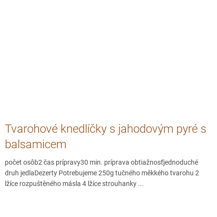
Tvarohové knedlíčky s jahodovým pyré s
balsamicem
počet osôb2 čas prípravy30 min. príprava obtiažnosťjednoduché
druh jedlaDezerty Potrebujeme 250g tučného měkkého tvarohu 2
lžíce rozpuštěného másla 4 lžíce strouhanky ...