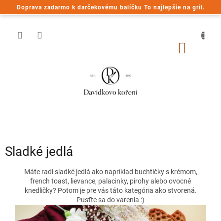
Prejsť
Doprava zadarmo k darčekovému balíčku To najlepšie na gril.
na
obsah
NÁKU
KOŠÍK
Sladké jedlá
V
Máte radi sladké jedlá ako napríklad buchtičky s krémom,
ý
french toast, lievance, palacinky, pirohy alebo ovocné
knedličky? Potom je pre vás táto kategória ako stvorená.
p
Pusťte sa do varenia :)
i
s