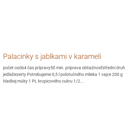
Palacinky s jablkami v karameli
počet osôb4 čas prípravy50 min. príprava obtiažnosťstřední druh
jedlaDezerty Potrebujeme 0,5 l polotučného mlieka 1 vajce 200 g
hladkej múky 1 PL krupicového cukru 1/2...