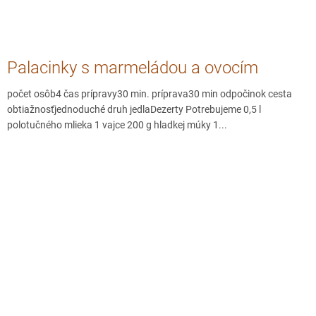
Palacinky s marmeládou a ovocím
počet osôb4 čas prípravy30 min. príprava30 min odpočinok cesta
obtiažnosťjednoduché druh jedlaDezerty Potrebujeme 0,5 l
polotučného mlieka 1 vajce 200 g hladkej múky 1...