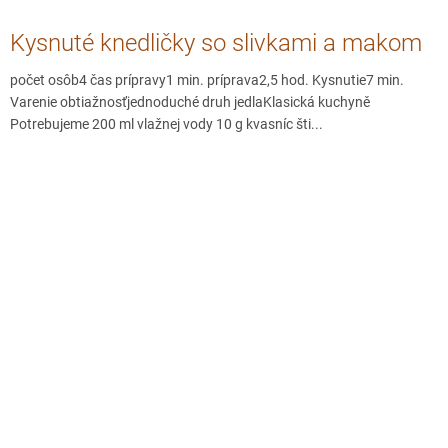
Kysnuté knedličky so slivkami a makom
počet osôb4 čas prípravy1 min. príprava2,5 hod. Kysnutie7 min.
Varenie obtiažnosťjednoduché druh jedlaKlasická kuchyně
Potrebujeme 200 ml vlažnej vody 10 g kvasníc šti...