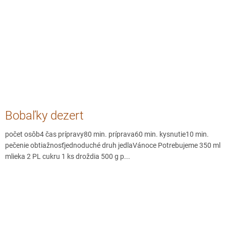
Bobaľky dezert
počet osôb4 čas prípravy80 min. príprava60 min. kysnutie10 min.
pečenie obtiažnosťjednoduché druh jedlaVánoce Potrebujeme 350 ml
mlieka 2 PL cukru 1 ks droždia 500 g p...