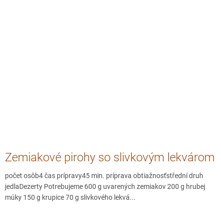
Zemiakové pirohy so slivkovým lekvárom
počet osôb4 čas prípravy45 min. príprava obtiažnosťstřední druh
jedlaDezerty Potrebujeme 600 g uvarených zemiakov 200 g hrubej
múky 150 g krupice 70 g slivkového lekvá...