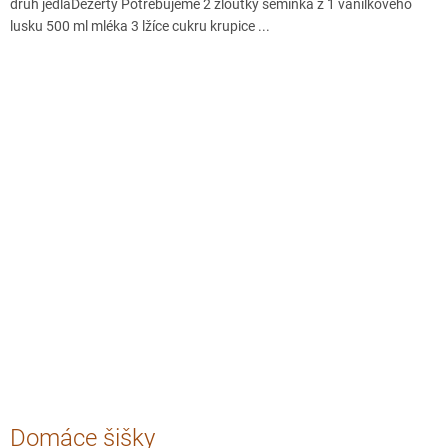
druh jedlaDezerty Potrebujeme 2 žloutky semínka z 1 vanilkového
lusku 500 ml mléka 3 lžíce cukru krupice ...
Domáce šišky