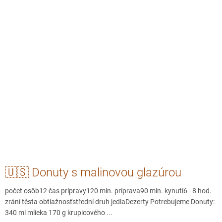
🇺🇸 Donuty s malinovou glazúrou
počet osôb12 čas prípravy120 min. príprava90 min. kynutí6 - 8 hod.
zrání těsta obtiažnosťstřední druh jedlaDezerty Potrebujeme Donuty:
340 ml mlieka 170 g krupicového ...