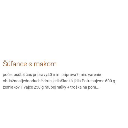
Šúľance s makom
počet osôb4 čas prípravy40 min. príprava7 min. varenie
obtiažnosťjednoduché druh jedlaSladká jídla Potrebujeme 600 g
zemiakov 1 vajce 250 g hrubej múky + troška na pom...