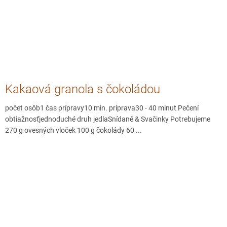
Kakaová granola s čokoládou
počet osôb1 čas prípravy10 min. príprava30 - 40 minut Pečení
obtiažnosťjednoduché druh jedlaSnídaně & Svačinky Potrebujeme
270 g ovesných vloček 100 g čokolády 60 ...