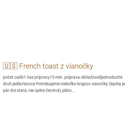
🇺🇸 French toast z vianočky
počet osôb1 čas prípravy15 min. príprava obtiažnosťjednoduché
druh jedlaVánoce Potrebujeme niekoľko krajcov vianočky (lepšia je
pár dní stará, nie úplne čerstvá) pláto...