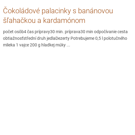
Čokoládové palacinky s banánovou
šľahačkou a kardamónom
počet osôb4 čas prípravy30 min. príprava30 min odpočívanie cesta
obtiažnosťstřední druh jedlaDezerty Potrebujeme 0,5 l polotučného
mlieka 1 vajce 200 g hladkej múky ...