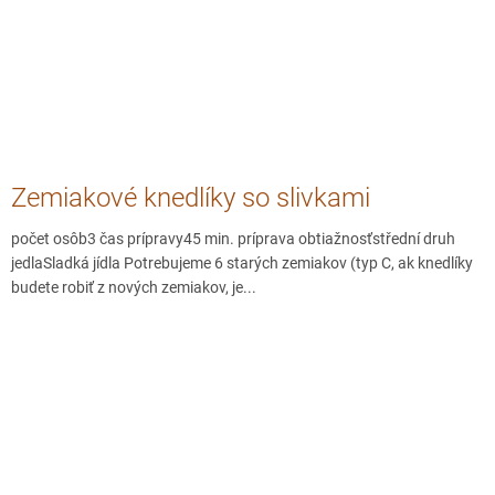
Zemiakové knedlíky so slivkami
počet osôb3 čas prípravy45 min. príprava obtiažnosťstřední druh
jedlaSladká jídla Potrebujeme 6 starých zemiakov (typ C, ak knedlíky
budete robiť z nových zemiakov, je...