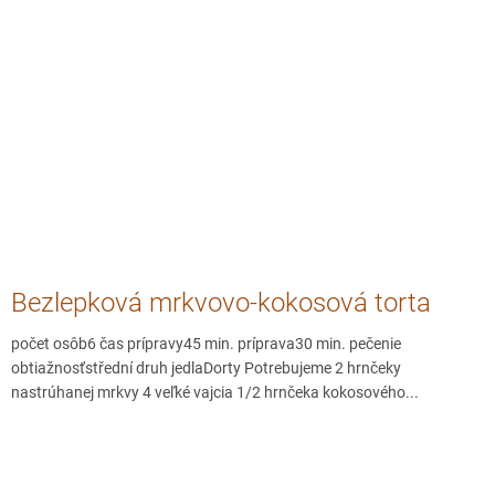
Bezlepková mrkvovo-kokosová torta
počet osôb6 čas prípravy45 min. príprava30 min. pečenie
obtiažnosťstřední druh jedlaDorty Potrebujeme 2 hrnčeky
nastrúhanej mrkvy 4 veľké vajcia 1/2 hrnčeka kokosového...