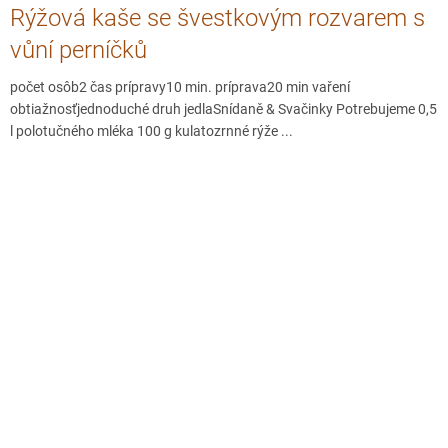
Rýžová kaše se švestkovým rozvarem s
vůní perníčků
počet osôb2 čas prípravy10 min. príprava20 min vaření
obtiažnosťjednoduché druh jedlaSnídaně & Svačinky Potrebujeme 0,5
l polotučného mléka 100 g kulatozrnné rýže ...