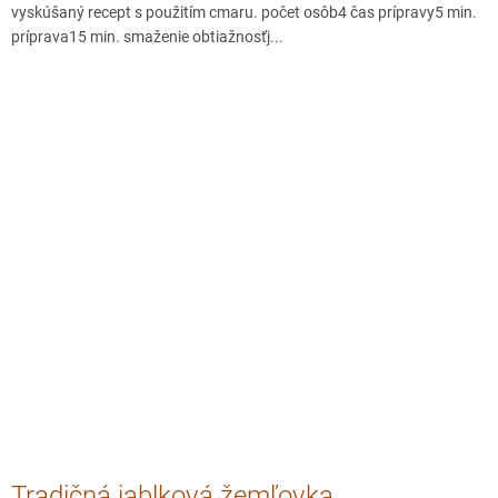
vyskúšaný recept s použitím cmaru. počet osôb4 čas prípravy5 min.
príprava15 min. smaženie obtiažnosťj...
Tradičná jablková žemľovka