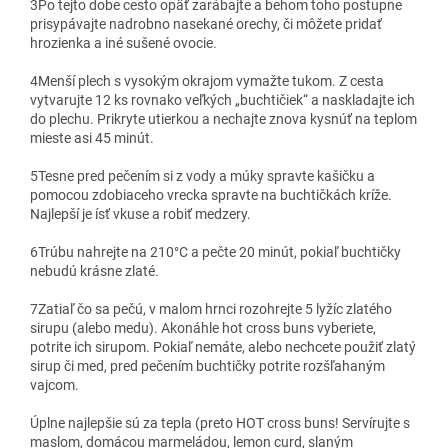
3
Po tejto dobe cesto opäť zarábajte a behom toho postupne
prisypávajte nadrobno nasekané orechy, či môžete pridať
hrozienka a iné sušené ovocie.
4
Menší plech s vysokým okrajom vymažte tukom. Z cesta
vytvarujte 12 ks rovnako veľkých „buchtičiek“ a naskladajte ich
do plechu. Prikryte utierkou a nechajte znova kysnúť na teplom
mieste asi 45 minút.
5
Tesne pred pečením si z vody a múky spravte kašičku a
pomocou zdobiaceho vrecka spravte na buchtičkách kríže.
Najlepší je ísť vkuse a robiť medzery.
6
Trúbu nahrejte na 210°C a pečte 20 minút, pokiaľ buchtičky
nebudú krásne zlaté.
7
Zatiaľ čo sa pečú, v malom hrnci rozohrejte 5 lyžíc zlatého
sirupu (alebo medu). Akonáhle hot cross buns vyberiete,
potrite ich sirupom. Pokiaľ nemáte, alebo nechcete použiť zlatý
sirup či med, pred pečením buchtičky potrite rozšľahaným
vajcom.
Úplne najlepšie sú za tepla (preto HOT cross buns! Servírujte s
maslom, domácou marmeládou, lemon curd, slaným