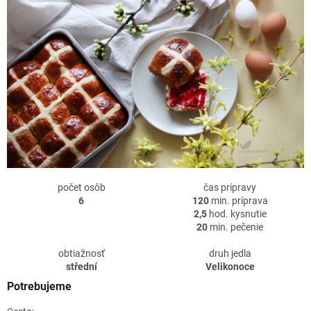
počet osôb
čas prípravy
6
120
min. príprava
2,5
hod. kysnutie
20
min. pečenie
obtiažnosť
druh jedla
střední
Velikonoce
Potrebujeme