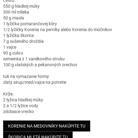
Cesto:
550 g hladkej múky
300 ml mlieka
50 g masla
1 lyžička pomarančovej kôry
1/2 lyžičky Korenia na perníky alebo Korenia do múčnikov
1 lyžička škorice
7 g sušeného droždia
1 vajce
90 g cukru
semienka z 1 vanilkového struku
100 g vlašských a pekanových orechov
tuk na vymazanie formy
zlatý sirup/med/vajce na potretie
Kríže:
2 lyžica hladkej múky
2 a 1/2 lyžice vody
zdobiace vrecko
KORENIE NA MEDOVNÍKY NAKÚPITE TU
ŠKORICA MLETÁ NAKÚPITE TU