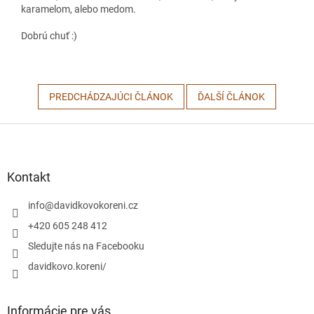
karamelom, alebo medom.
Dobrú chuť :)
PREDCHÁDZAJÚCI ČLÁNOK
ĎALŠÍ ČLÁNOK
Z
á
p
ä
Kontakt
t
i
info
@
davidkovokoreni.cz
e
+420 605 248 412
Sledujte nás na Facebooku
davidkovo.koreni/
Informácie pre vás