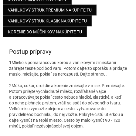
VANILKOVÝ STRUK PREMIUM NAKÚPITE TU
VANILKOVÝ STRUK KLASIK NAKÚPITE TU
KORENIE DO MÚČNIKOV NAKÚPITE TU
Postup prípravy
1
Mlieko s pomarančovou kôrou a vanilkovými zrniečkami
zahrejte tesne pod bod varu. Potom dajte zo sporáku a pridajte
maslo, miešajte, pokiaľ sa nerozpustí. Dajte stranou.
2
Múku, cukor, droždie a korenie zmiešajte v mise. Premiešajte.
Potom prilejte vychladnuté mlieko, rozšľahané vajce
a spracovávajte pokiaľ cesto nebude hladké, elastické, a keď
do neho pichnete prstom, vráti sa späť do pôvodného tvaru.
Veľkú misu vymažte olejom a cesto, vytvarované do
pravidelného bochníku, do nej vložte. Prikryte čistú utierkou a
dajte kysnúť na teplé miesto. Cesto by malo kysnúť 90 - 120
minút, pokiaľ nezdvojnásobí svoj objem.