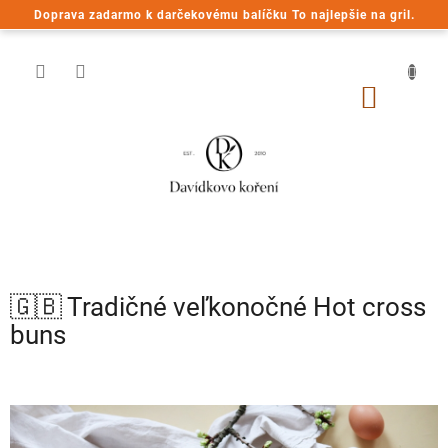
Prejsť
Doprava zadarmo k darčekovému balíčku To najlepšie na gril.
na
obsah
NÁKU
KOŠÍK
🇬🇧 Tradičné veľkonočné Hot cross
buns