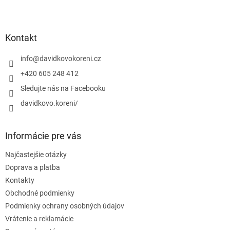
Z
á
p
ä
Kontakt
t
i
info
@
davidkovokoreni.cz
e
+420 605 248 412
Sledujte nás na Facebooku
davidkovo.koreni/
Informácie pre vás
Najčastejšie otázky
Doprava a platba
Kontakty
Obchodné podmienky
Podmienky ochrany osobných údajov
Vrátenie a reklamácie