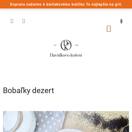
Prejsť
Doprava zadarmo k darčekovému balíčku To najlepšie na gril.
na
obsah
NÁKU
KOŠÍK
Bobaľky dezert