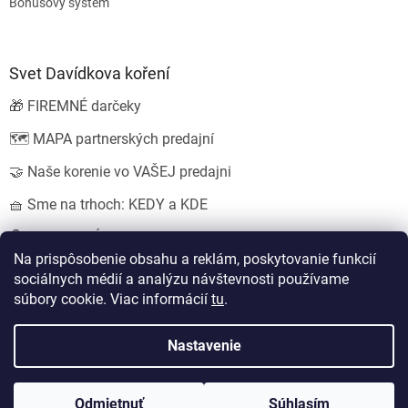
Bonusový systém
Svet Davídkova koření
🎁 FIREMNÉ darčeky
🗺️ MAPA partnerských predajní
🤝 Naše korenie vo VAŠEJ predajni
🧺 Sme na trhoch: KEDY a KDE
💍 SVADOBNÉ darčeky
Na prispôsobenie obsahu a reklám, poskytovanie funkcií
sociálnych médií a analýzu návštevnosti používame
súbory cookie. Viac informácií
tu
.
Vytvoril Shoptet
Nastavil tým
EshopyUmíme.cz
a
Štefan Mazáň
Nastavenie
Copyright 2026
Koření od Davídka s.r.o.
. Všetky práva vyhradené.
Odmietnuť
Súhlasím
Upraviť nastavenie cookies