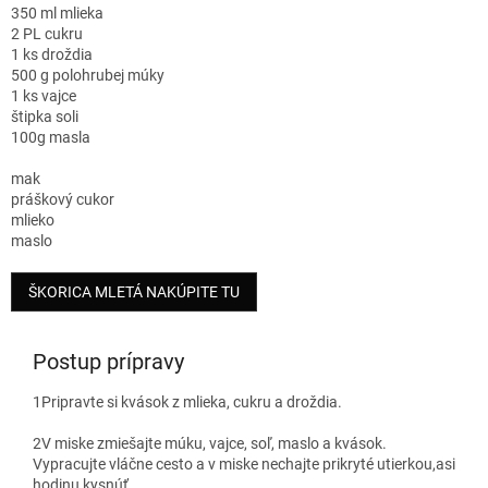
350 ml mlieka
2 PL cukru
1 ks droždia
500 g polohrubej múky
1 ks vajce
štipka soli
100g masla
mak
práškový cukor
mlieko
maslo
ŠKORICA MLETÁ NAKÚPITE TU
Postup prípravy
1
Pripravte si kvások z mlieka, cukru a droždia.
2
V miske zmiešajte múku, vajce, soľ, maslo a kvások.
Vypracujte vláčne cesto a v miske nechajte prikryté utierkou,asi
hodinu kysnúť.