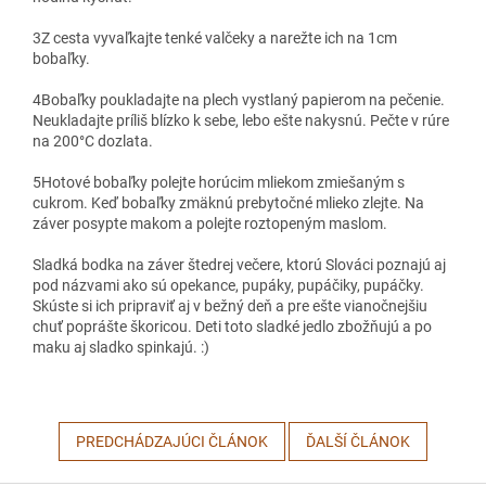
3
Z cesta vyvaľkajte tenké valčeky a narežte ich na 1cm
bobaľky.
4
Bobaľky poukladajte na plech vystlaný papierom na pečenie.
Neukladajte príliš blízko k sebe, lebo ešte nakysnú. Pečte v rúre
na 200°C dozlata.
5
Hotové bobaľky polejte horúcim mliekom zmiešaným s
cukrom. Keď bobaľky zmäknú prebytočné mlieko zlejte. Na
záver posypte makom a polejte roztopeným maslom.
Sladká bodka na záver štedrej večere, ktorú Slováci poznajú aj
pod názvami ako sú opekance, pupáky, pupáčiky, pupáčky.
Skúste si ich pripraviť aj v bežný deň a pre ešte vianočnejšiu
chuť poprášte škoricou. Deti toto sladké jedlo zbožňujú a po
maku aj sladko spinkajú. :)
PREDCHÁDZAJÚCI ČLÁNOK
ĎALŠÍ ČLÁNOK