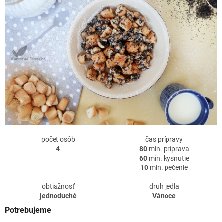
počet osôb
čas prípravy
4
80
min. príprava
60
min. kysnutie
10
min. pečenie
obtiažnosť
druh jedla
jednoduché
Vánoce
Potrebujeme