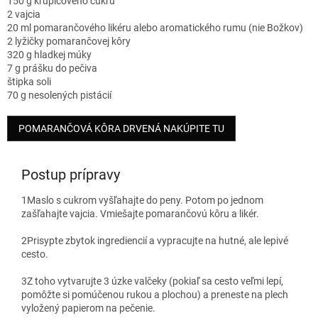
150 g krupicového cukru
2 vajcia
20 ml pomarančového likéru alebo aromatického rumu (nie Božkov)
2 lyžičky pomarančovej kôry
320 g hladkej múky
7 g prášku do pečiva
štipka soli
70 g nesolených pistácií
POMARANČOVÁ KÔRA DRVENÁ NAKÚPITE TU
Postup prípravy
1
Maslo s cukrom vyšľahajte do peny. Potom po jednom
zašľahajte vajcia. Vmiešajte pomarančovú kôru a likér.
2
Prisypte zbytok ingrediencií a vypracujte na hutné, ale lepivé
cesto.
3
Z toho vytvarujte 3 úzke valčeky (pokiaľ sa cesto veľmi lepí,
pomôžte si pomúčenou rukou a plochou) a preneste na plech
vyložený papierom na pečenie.