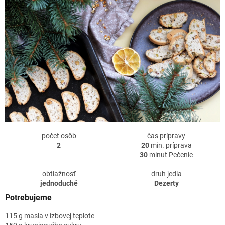
počet osôb
čas prípravy
2
20
min. príprava
30
minut Pečenie
obtiažnosť
druh jedla
jednoduché
Dezerty
Potrebujeme
115 g masla v izbovej teplote