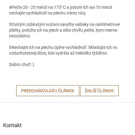
4
Pečte 20 - 25 minút na 175
°
C a potom ich asi 10 minút
nechajte vychladnúť na plechu mimo rúry.
5
Ostrým zúbkatým nožom narežte valčeky na centimetrové
plátky, položte ich na plech a ešte chvíľu pečte, kym mierne
nezozlatnú.
6
Nechajte ich na plechu úplne vychladnúť. Skladujte ich vo
vzduchotesnej dóze, kde vydržia až niekoľko týždňov.
Dobrú chuť! :)
PREDCHÁDZAJÚCI ČLÁNOK
ĎALŠÍ ČLÁNOK
Z
á
p
ä
Kontakt
t