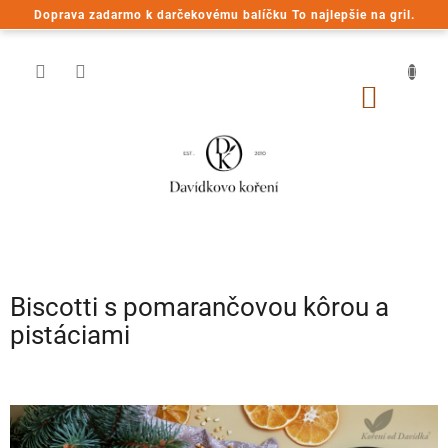
Prejsť
Doprava zadarmo k darčekovému balíčku To najlepšie na gril.
na
obsah
NÁKU
KOŠÍK
Biscotti s pomarančovou kôrou a
pistáciami