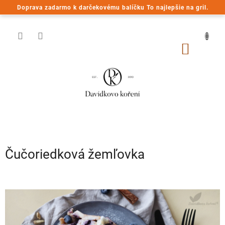
Prejsť
Doprava zadarmo k darčekovému balíčku To najlepšie na gril.
na
obsah
NÁKU
KOŠÍK
Čučoriedková žemľovka