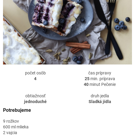
počet osôb
čas prípravy
4
25
min. príprava
40
minut Pečenie
obtiažnosť
druh jedla
jednoduché
Sladká jídla
Potrebujeme
9 rožkov
600 ml mlieka
2 vajcia