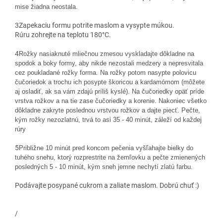
mise žiadna neostala.
3
Zapekaciu formu potrite maslom a vysypte múkou.
Rúru zohrejte na teplotu 180°C.
4
Rožky nasiaknuté mliečnou zmesou vyskladajte dôkladne na
spodok a boky formy, aby nikde nezostali medzery a nepresvitala
cez poukladané rožky forma. Na rožky potom nasypte polovicu
čučoriedok a trochu ich posypte škoricou a kardamómom (môžete
aj osladiť, ak sa vám zdajú príliš kyslé). Na čučoriedky opäť príde
vrstva rožkov a na tie zase čučoriedky a korenie. Nakoniec všetko
dôkladne zakryte poslednou vrstvou rožkov a dajte piecť. Pečte,
kým rožky nezozlatnú, trvá to asi 35 - 40 minút, záleží od každej
rúry
5
Približne 10 minút pred koncom pečenia vyšľahajte bielky do
tuhého snehu, ktorý rozprestrite na žemľovku a pečte zmienených
posledných 5 - 10 minút, kým sneh jemne nechytí zlatú farbu.
Podávajte posypané cukrom a zaliate maslom. Dobrú chuť :)
/