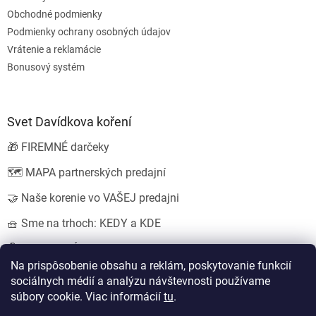
Obchodné podmienky
Podmienky ochrany osobných údajov
Vrátenie a reklamácie
Bonusový systém
Svet Davídkova koření
🎁 FIREMNÉ darčeky
🗺️ MAPA partnerských predajní
🤝 Naše korenie vo VAŠEJ predajni
🧺 Sme na trhoch: KEDY a KDE
💍 SVADOBNÉ darčeky
Na prispôsobenie obsahu a reklám, poskytovanie funkcií
sociálnych médií a analýzu návštevnosti používame
súbory cookie. Viac informácií
tu
.
Vytvoril Shoptet