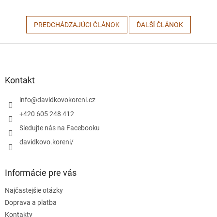
PREDCHÁDZAJÚCI ČLÁNOK
ĎALŠÍ ČLÁNOK
Z
á
p
ä
Kontakt
t
i
info
@
davidkovokoreni.cz
e
+420 605 248 412
Sledujte nás na Facebooku
davidkovo.koreni/
Informácie pre vás
Najčastejšie otázky
Doprava a platba
Kontakty