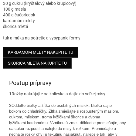
30 g cukru (kryštálový alebo krupicový)
100 g masla
400 g čučoriedok
kardamóm mletý
škorica mletá
tuk a múka na potretie a vysypanie formy
KARDAMÓM MLETÝ NAKÚPITE TU
ŠKORICA MLETÁ NAKÚPITE TU
Postup prípravy
1
Rožky nakrájajte na kolieska a dajte do veľkej misy.
2
Oddeľte bielky a žĺtka do osobitných misiek. Bielka dajte
bokom do chladničky. Žĺtka zmiešajte s rozpusteným maslom,
cukrom, mliekom, troma lyžičkami škorice a dvoma
lyžičkami kardamómu. Vzniknutú zmes dôkladne premiešajte, aby
sa cukor rozpustil a nalejte do misy k rožkom. Premiešajte a
nechajte rožky chvíľu tekutinu nasiaknuť, najlepšie tak, aby v