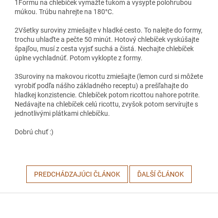
1
Formu na chlebíček vymažte tukom a vysypte polohrubou
múkou. Trúbu nahrejte na 180°C.
2
Všetky suroviny zmiešajte v hladké cesto. To nalejte do formy,
trochu uhlaďte a pečte 50 minút. Hotový chlebíček vyskúšajte
špajľou, musí z cesta vyjsť suchá a čistá. Nechajte chlebíček
úplne vychladnúť. Potom vyklopte z formy.
3
Suroviny na makovou ricottu zmiešajte (lemon curd si môžete
vyrobiť podľa nášho základného receptu) a prešľahajte do
hladkej konzistencie. Chlebíček potom ricottou nahore potrite.
Nedávajte na chlebíček celú ricottu, zvyšok potom servírujte s
jednotlivými plátkami chlebíčku.
Dobrú chuť :)
PREDCHÁDZAJÚCI ČLÁNOK
ĎALŠÍ ČLÁNOK
Z
á