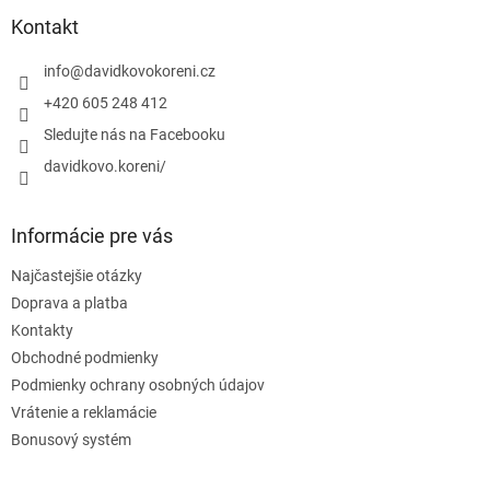
p
ä
Kontakt
t
i
info
@
davidkovokoreni.cz
e
+420 605 248 412
Sledujte nás na Facebooku
davidkovo.koreni/
Informácie pre vás
Najčastejšie otázky
Doprava a platba
Kontakty
Obchodné podmienky
Podmienky ochrany osobných údajov
Vrátenie a reklamácie
Bonusový systém