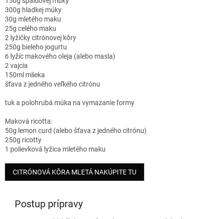
150g špaldovej múky
300g hladkej múky
30g mletého maku
25g celého maku
2 lyžičky citrónovej kôry
250g bieleho jogurtu
6 lyžíc makového oleja (alebo masla)
2 vajcia
150ml mlieka
šťava z jedného veľkého citrónu
tuk a polohrubá múka na vymazanie formy
Maková ricotta:
50g lemon curd (alebo šťava z jedného citrónu)
250g ricotty
1 polievková lyžica mletého maku
CITRÓNOVÁ KÔRA MLETÁ NAKÚPITE TU
Postup prípravy