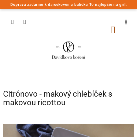
Prejsť
Doprava zadarmo k darčekovému balíčku To najlepšie na gril.
na
obsah
NÁKU
KOŠÍK
Citrónovo - makový chlebíček s
makovou ricottou