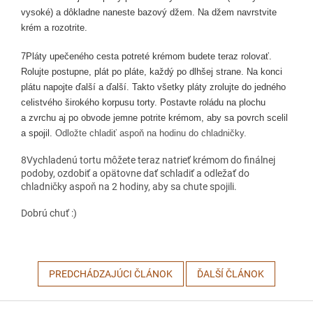
vysoké) a dôkladne naneste bazový džem. Na džem navrstvite
krém a rozotrite.
7
Pláty upečeného cesta potreté krémom budete teraz rolovať.
Rolujte postupne, plát po pláte, každý po dlhšej strane. Na konci
plátu napojte ďalší a ďalší. Takto všetky pláty zrolujte do jedného
celistvého širokého korpusu torty. Postavte roládu na plochu
a zvrchu aj po obvode jemne potrite krémom, aby sa povrch scelil
a spojil.
Odložte chladiť aspoň na hodinu do chladničky.
8
Vychladenú tortu môžete teraz natrieť krémom do finálnej
podoby, ozdobiť a opätovne dať schladiť a odležať do
chladničky aspoň na 2 hodiny, aby sa chute spojili.
Dobrú chuť :)
PREDCHÁDZAJÚCI ČLÁNOK
ĎALŠÍ ČLÁNOK
Z