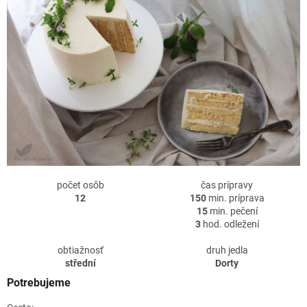
počet osôb
čas prípravy
12
150
min. príprava
15
min. pečení
3
hod. odležení
obtiažnosť
druh jedla
střední
Dorty
Potrebujeme