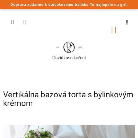
Prejsť
Doprava zadarmo k darčekovému balíčku To najlepšie na gril.
na
obsah
NÁKU
KOŠÍK
Vertikálna bazová torta s bylinkovým
krémom