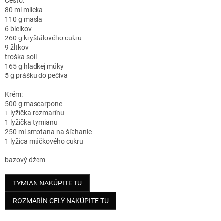
Cesto:
80 ml mlieka
110 g masla
6 bielkov
260 g kryštálového cukru
9 žĺtkov
troška soli
165 g hladkej múky
5 g prášku do pečiva
Krém:
500 g mascarpone
1 lyžička rozmarínu
1 lyžička tymianu
250 ml smotana na šľahanie
1 lyžica múčkového cukru
bazový džem
TYMIAN NAKÚPITE TU
ROZMARÍN CELÝ NAKÚPITE TU