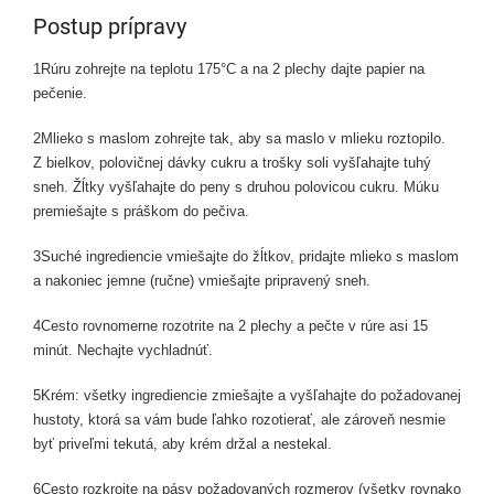
Postup prípravy
1
Rúru zohrejte na teplotu 175°C a na 2 plechy dajte papier na
pečenie.
2
Mlieko s maslom zohrejte tak, aby sa maslo v mlieku roztopilo.
Z bielkov, polovičnej dávky cukru a trošky soli vyšľahajte tuhý
sneh. Žĺtky vyšľahajte do peny s druhou polovicou cukru. Múku
premiešajte s práškom do pečiva.
3
Suché ingrediencie vmiešajte do žĺtkov, pridajte mlieko s maslom
a nakoniec jemne (ručne) vmiešajte pripravený sneh.
4
Cesto rovnomerne rozotrite na 2 plechy a pečte v rúre asi 15
minút. Nechajte vychladnúť.
5
Krém: všetky ingrediencie zmiešajte a vyšľahajte do požadovanej
hustoty, ktorá sa vám bude ľahko rozotierať, ale zároveň nesmie
byť priveľmi tekutá, aby krém držal a nestekal.
6
Cesto rozkrojte na pásy požadovaných rozmerov (všetky rovnako