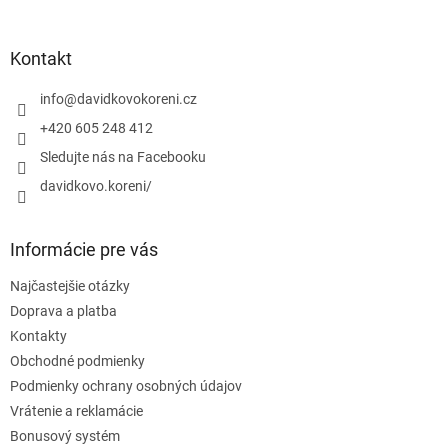
á
p
ä
Kontakt
t
i
info
@
davidkovokoreni.cz
e
+420 605 248 412
Sledujte nás na Facebooku
davidkovo.koreni/
Informácie pre vás
Najčastejšie otázky
Doprava a platba
Kontakty
Obchodné podmienky
Podmienky ochrany osobných údajov
Vrátenie a reklamácie
Bonusový systém