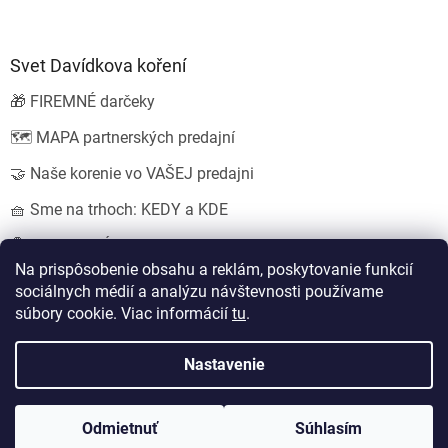
Svet Davídkova koření
🎁 FIREMNÉ darčeky
🗺️ MAPA partnerských predajní
🤝 Naše korenie vo VAŠEJ predajni
🧺 Sme na trhoch: KEDY a KDE
💍 SVADOBNÉ darčeky
Na prispôsobenie obsahu a reklám, poskytovanie funkcií
sociálnych médií a analýzu návštevnosti používame
súbory cookie. Viac informácií
tu
.
Vytvoril Shoptet
Nastavil tým
EshopyUmíme.cz
a
Štefan Mazáň
Nastavenie
Copyright 2026
Koření od Davídka s.r.o.
. Všetky práva vyhradené.
Odmietnuť
Súhlasím
Upraviť nastavenie cookies