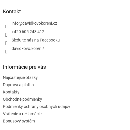
p
ä
Kontakt
t
i
info
@
davidkovokoreni.cz
e
+420 605 248 412
Sledujte nás na Facebooku
davidkovo.koreni/
Informácie pre vás
Najčastejšie otázky
Doprava a platba
Kontakty
Obchodné podmienky
Podmienky ochrany osobných údajov
Vrátenie a reklamácie
Bonusový systém