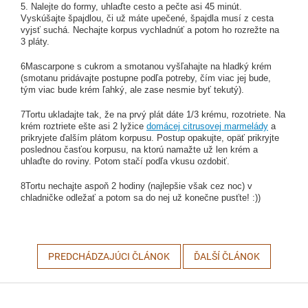
5. Nalejte do formy, uhlaďte cesto a pečte asi 45 minút.
Vyskúšajte špajdlou, či už máte upečené, špajdla musí z cesta
vyjsť suchá. Nechajte korpus vychladnúť a potom ho rozrežte na
3 pláty.
6
Mascarpone s cukrom a smotanou vyšľahajte na hladký krém
(smotanu pridávajte postupne podľa potreby, čím viac jej bude,
tým viac bude krém ľahký, ale zase nesmie byť tekutý).
7
Tortu ukladajte tak, že na prvý plát dáte 1/3 krému, rozotriete. Na
krém roztriete ešte asi 2 lyžice
domácej citrusovej marmelády
a
prikryjete ďalším plátom korpusu. Postup opakujte, opäť prikryjte
poslednou časťou korpusu, na ktorú namažte už len krém a
uhlaďte do roviny. Potom stačí podľa vkusu ozdobiť.
8
Tortu nechajte aspoň 2 hodiny (najlepšie však cez noc) v
chladničke odležať a potom sa do nej už konečne pusťte! :))
PREDCHÁDZAJÚCI ČLÁNOK
ĎALŠÍ ČLÁNOK
Z
á