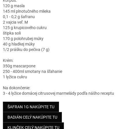
Korpus:
120 g masla
145 ml plnotučného mlieka
0,1 - 0,2 g šafranu
2 vajcia veľ. M
125 g krupicového cukru
štipka soli
170 g polohrubej múky
40 g hladkej múky
1/2 prášku do pečiva (7 g)
Krém:
350g mascarpone
250 - 400ml smotany na šľahanie
1 lyžica cukru
Na dokončenie:
3 - 4 lyžice domácej citrusovej marmelády podľa nášho receptu
ŠAFRAN 1G NAKÚPITE TU
BADIÁN CELÝ NAKÚPITE TU
KLINČEK CELÝ NAKÚPITE TU