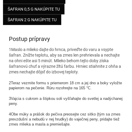
ŠAFRAN 0,5 G NAKÚPITE TU
ŠAFRAN 2 G NAKÚPITE TU
Postup prípravy
1
Maslo a mlieko dajte do hrnca, priveďte do varu a vsypte
šafran. Znížte teplotu, aby sa zmes len prehrievala a nechajte
na ohni ešte asi 5 minút. Mlieko behom tejto doby získa
šafranovú chuť a výrazne žltú farbu. Hrniec stiahnite z ohňa a
zmes nechajte dôjsť do izbovej teploty.
2
Teraz vezmite formu s priemerom 18 cm a jej dno a boky vyložte
papierom na pečenie. Rúru rozohrejte na 165 °C.
3
Vajcia s cukrom a štipkou soli vyšľahajte do svetlej a nadýchanej
peny.
4
Obe múky a prášok do pečiva preosejte cez sitko (tým sa zmes
prevzdušní a nebudú v nej hrudky) do vaječnej peny, pridajte tiež
zmes mlieka a masla a premiešajte.