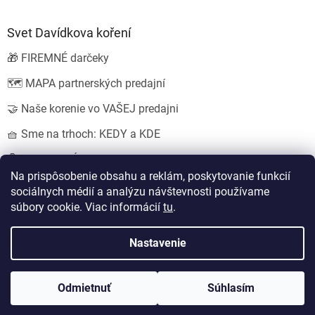
Svet Davídkova koření
🎁 FIREMNÉ darčeky
🗺️ MAPA partnerských predajní
🤝 Naše korenie vo VAŠEJ predajni
🧺 Sme na trhoch: KEDY a KDE
💍 SVADOBNÉ darčeky
Na prispôsobenie obsahu a reklám, poskytovanie funkcií
sociálnych médií a analýzu návštevnosti používame
súbory cookie. Viac informácií
tu
.
Vytvoril Shoptet
Nastavil tým
EshopyUmíme.cz
a
Štefan Mazáň
Nastavenie
Copyright 2026
Koření od Davídka s.r.o.
. Všetky práva vyhradené.
Odmietnuť
Súhlasím
Upraviť nastavenie cookies