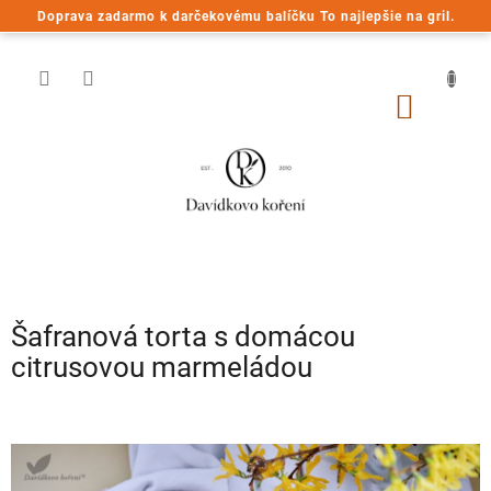
Prejsť
Doprava zadarmo k darčekovému balíčku To najlepšie na gril.
na
obsah
NÁKU
KOŠÍK
Šafranová torta s domácou
citrusovou marmeládou