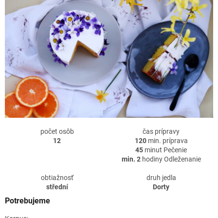
počet osôb
čas prípravy
12
120
min. príprava
45
minut Pečenie
min. 2
hodiny Odleženanie
obtiažnosť
druh jedla
střední
Dorty
Potrebujeme