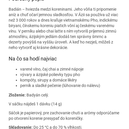
Badián – hviezda medzi koreninami. Jeho vôňa ti pripomenie
aníz a chuť očarí jemnou sladkosťou. V Ázii sa používa už viac
než 3 000 rokov a dnes kraľuje vietnamskému Pho, indickému
biryani, čínskemu koreniu piatich vôní aj českému varenému
vínu. V perníku alebo chai latte s ním vytvoríš príjemnú zimnú
atmosféru, ázijským jedlám dodáš ten správny šmrnc a
dezerty povýšiš na vyššiu úroveň. A keď ho nezješ, môžeš z
neho vytvoriť aj krásne dekorácie.
Na čo sa hodí najviac
varené víno, čaj chai a zimné nápoje
vývary a ázijské polievky typu pho
kompóty, sirupy a domáce likéry
perník a sladké pečenie (lúhovanie do nálevu)
Zloženie:
Badyán celý.
V sáčku nájdeš 1 dávku (14 g)
Sáčok je papierový, pre zachovanie chuti a arómy odporúčame
po otvorení korenie presypať do koreničky.
Skladovanie:
Do 25 °C a do 70 % vlhkosti.