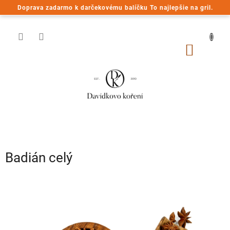
Prejsť
Doprava zadarmo k darčekovému balíčku To najlepšie na gril.
na
obsah
NÁKU
KOŠÍK
Badián celý