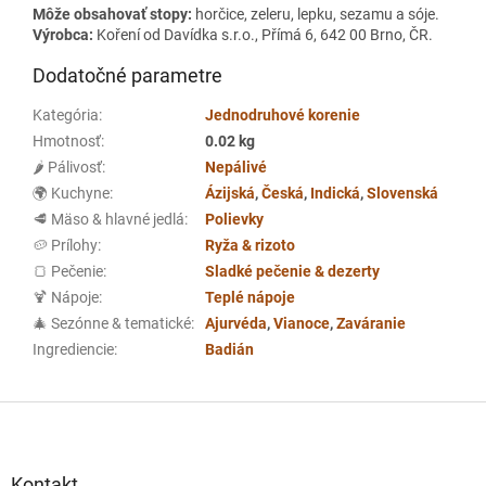
Môže obsahovať stopy:
horčice, zeleru, lepku, sezamu a sóje.
Výrobca:
Koření od Davídka s.r.o., Přímá 6, 642 00 Brno, ČR.
Dodatočné parametre
Kategória
:
Jednodruhové korenie
Hmotnosť
:
0.02 kg
🌶️ Pálivosť
:
Nepálivé
🌍 Kuchyne
:
Ázijská
,
Česká
,
Indická
,
Slovenská
🥩 Mäso & hlavné jedlá
:
Polievky
🥔 Prílohy
:
Ryža & rizoto
🍞 Pečenie
:
Sladké pečenie & dezerty
🍹 Nápoje
:
Teplé nápoje
🎄 Sezónne & tematické
:
Ajurvéda
,
Vianoce
,
Zaváranie
Ingrediencie
:
Badián
Z
á
p
ä
Kontakt