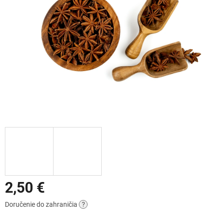
2,50 €
Jednotková
Doručenie do zahraničia
?
cena: