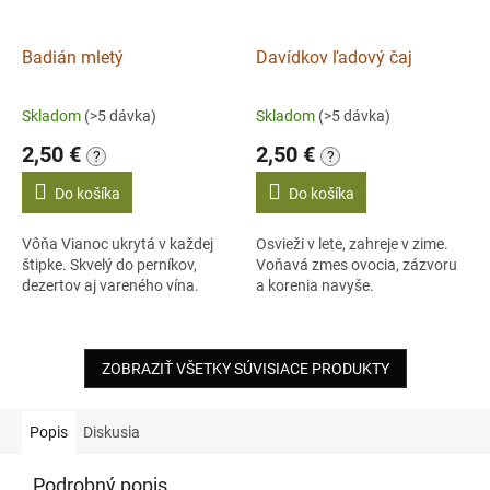
Badián mletý
Davídkov ľadový čaj
Skladom
(>5 dávka)
Skladom
(>5 dávka)
2,50 €
2,50 €
?
?
Do košíka
Do košíka
Vôňa Vianoc ukrytá v každej
Osvieži v lete, zahreje v zime.
štipke. Skvelý do perníkov,
Voňavá zmes ovocia, zázvoru
dezertov aj vareného vína.
a korenia navyše.
ZOBRAZIŤ VŠETKY SÚVISIACE PRODUKTY
Popis
Diskusia
Podrobný popis