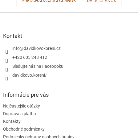
PREDCHÁDZAJÚCI ČLÁNOK
ĎALŠÍ ČLÁNOK
Z
á
p
ä
Kontakt
t
i
info
@
davidkovokoreni.cz
e
+420 605 248 412
Sledujte nás na Facebooku
davidkovo.koreni/
Informácie pre vás
Najčastejšie otázky
Doprava a platba
Kontakty
Obchodné podmienky
Podmienky ochrany osobných údajov