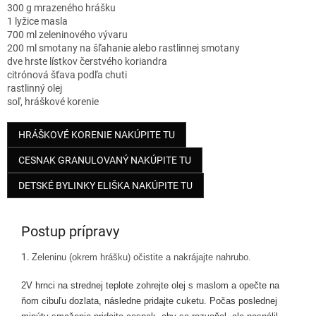
300 g mrazeného hrášku
1 lyžice masla
700 ml zeleninového vývaru
200 ml smotany na šľahanie alebo rastlinnej smotany
dve hrste lístkov čerstvého koriandra
citrónová šťava podľa chuti
rastlinný olej
soľ, hráškové korenie
HRÁŠKOVÉ KORENIE NAKÚPITE TU
CESNAK GRANULOVANÝ NAKÚPITE TU
DETSKÉ BYLINKY ELIŠKA NAKÚPITE TU
Postup prípravy
1.
Zeleninu (okrem hrášku) očistite a nakrájajte nahrubo.
2
V hrnci na strednej teplote zohrejte olej s maslom a opečte na
ňom cibuľu dozlata, následne pridajte cuketu. Počas poslednej