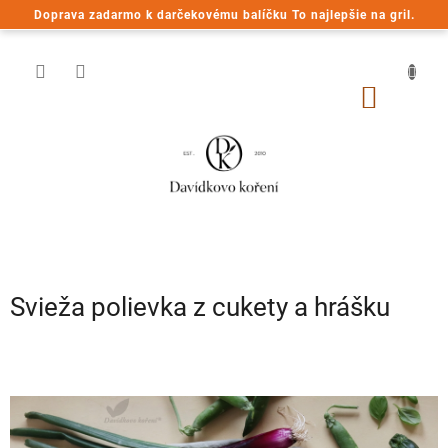
Prejsť
Doprava zadarmo k darčekovému balíčku To najlepšie na gril.
na
obsah
NÁKU
KOŠÍK
Svieža polievka z cukety a hrášku