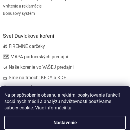
Vrátenie a reklamácie
Bonusový systém
Svet Davídkova koření
🎁 FIREMNÉ darčeky
🗺️ MAPA partnerských predajní
🤝 Naše korenie vo VAŠEJ predajni
🧺 Sme na trhoch: KEDY a KDE
💍 SVADOBNÉ darčeky
Na prispôsobenie obsahu a reklám, poskytovanie funkcií
sociálnych médií a analýzu návštevnosti používame
súbory cookie. Viac informácií
tu
.
Vytvoril Shoptet
Nastavil tým
EshopyUmíme.cz
a
Štefan Mazáň
Nastavenie