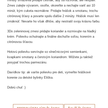
minúty smaženia pridajte cesnak, aby sa rozvoňal, ale nespálil.
Zmes zalejte vývarom, osoľte, okoreňte a nechajte variť asi 10
minút, kým cuketa nezmäkne. Pridajte hrášok a smotanu, trochu
citrónovej šťavy a povarte spolu ďalšie 2 minúty. Hrášok musí len
zmäknúť. Nevarte ho však dlhšie, aby nestratil svoju krásnu farbu.
3
Do zeleninovej zmesi pridajte koriander a rozmixujte na hladký
krém. Polievku ochutnajte a finálne dochuťte soľou, korením a
citrónovou šťavou.
Hotovú polievku servírujte so slnečnicovými semienkami,
kvapkami smotany a čerstvým koriandrom. Môžete ju taktiež
posypať trochou parmezánu.
Davídkov tip: ak varíte polievku pre deti, vymeňte hráškové
korenie za detské bylinky Eliška.
Dobrú chuť :)