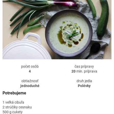
počet osôb
čas prípravy
4
20
min. príprava
obtiažnosť
druh jedla
jednoduché
Polévky
Potrebujeme
1 veľká cibuľa
2 strúčiky cesnaku
500 g cukety