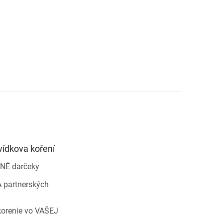
vídkova koření
NÉ darčeky
 partnerských
korenie vo VAŠEJ