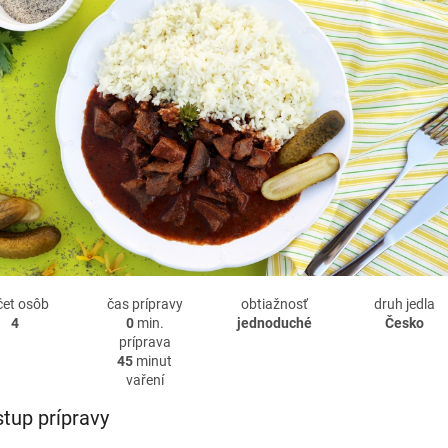
čet osôb
čas prípravy
obtiažnosť
druh jedla
4
0
min.
jednoduché
Česko
príprava
45
minut
vaření
tup prípravy