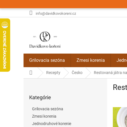
Prejsť
na
obsah
info@davidkovokoreni.cz
Grilovacia sezóna
Zmesi korenia
Jedn
Domov
Recepty
Česko
Restovaná játra n
B
Rest
o
Preskočiť
č
Kategórie
kategórie
n
ý
Grilovacia sezóna
p
Zmesi korenia
a
Jednodruhové korenie
n