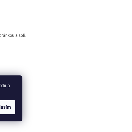
ránkou a solí.
 ČLÁNOK
dií a
lasím