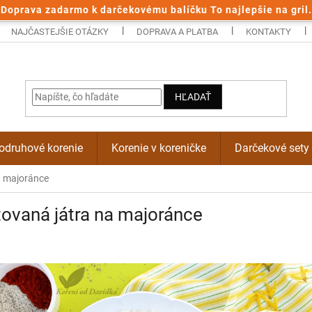
Doprava zadarmo k darčekovému balíčku To najlepšie na gril.
NAJČASTEJŠIE OTÁZKY
DOPRAVA A PLATBA
KONTAKTY
HĽADAŤ
odruhové korenie
Korenie v koreničke
Darčekové sety
a majoránce
ovaná játra na majoránce