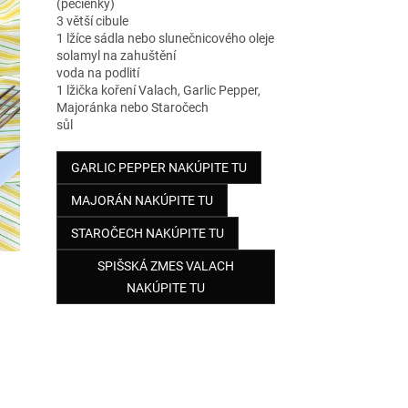
(pečienky)
3 větší cibule
1 lžíce sádla nebo slunečnicového oleje
solamyl na zahuštění
voda na podlití
1 lžička koření Valach, Garlic Pepper,
Majoránka nebo Staročech
sůl
GARLIC PEPPER NAKÚPITE TU
MAJORÁN NAKÚPITE TU
STAROČECH NAKÚPITE TU
SPIŠSKÁ ZMES VALACH
NAKÚPITE TU