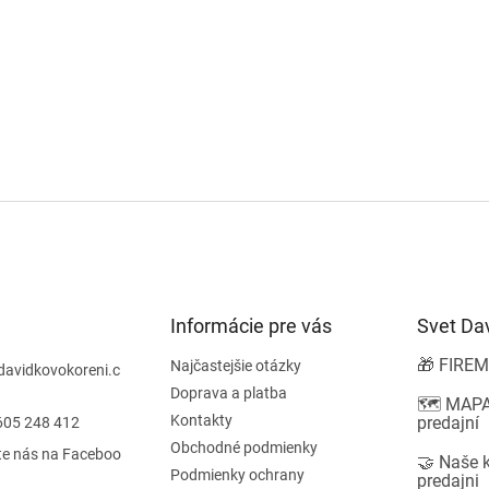
Informácie pre vás
Svet Da
🎁 FIREM
Najčastejšie otázky
davidkovokoreni.c
Doprava a platba
🗺️ MAPA
Kontakty
predajní
605 248 412
Obchodné podmienky
te nás na Faceboo
🤝 Naše 
Podmienky ochrany
predajni