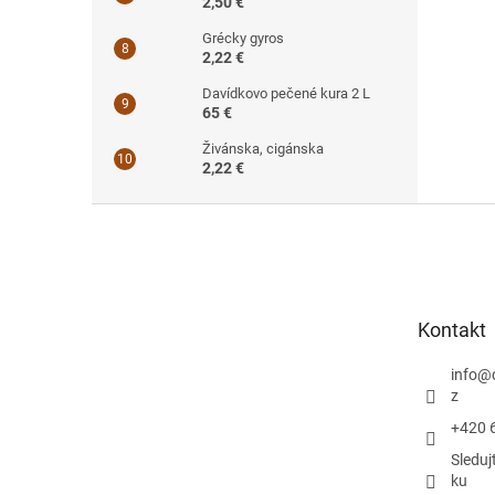
2,50 €
Grécky gyros
2,22 €
Davídkovo pečené kura 2 L
65 €
Živánska, cigánska
2,22 €
Z
á
p
ä
t
Kontakt
i
e
info
@
z
+420 
Sleduj
ku