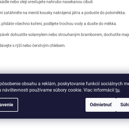
sádle nebo oleji orestujete nahrubo nasekanou cibuli.
ní zatáhněte na menší kousky nakrájená játra a poduste do poloměkka.
 přidáte všechno koření, podlijete trochou vody a dusíte do měkka.
závěr dohustíte solamylem nebo strouhaným bramborem, dochutíte majo
ávejte s rýží nebo čerstvým chlebem.
PREDCHÁDZAJÚCI ČLÁNOK
ĎALŠÍ
pôsobenie obsahu a reklám, poskytovanie funkcií sociálnych mé
 návštevnosti používame súbory cookie. Viac informácií
tu
.
avenie
Odmietnuť
Súh