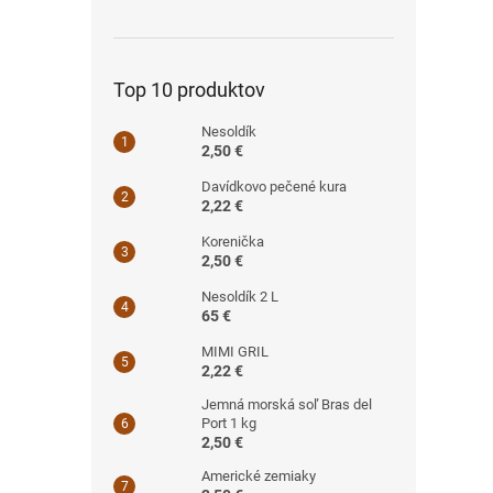
Top 10 produktov
Nesoldík
2,50 €
Davídkovo pečené kura
2,22 €
Korenička
2,50 €
Nesoldík 2 L
65 €
MIMI GRIL
2,22 €
Jemná morská soľ Bras del
Port 1 kg
2,50 €
Americké zemiaky