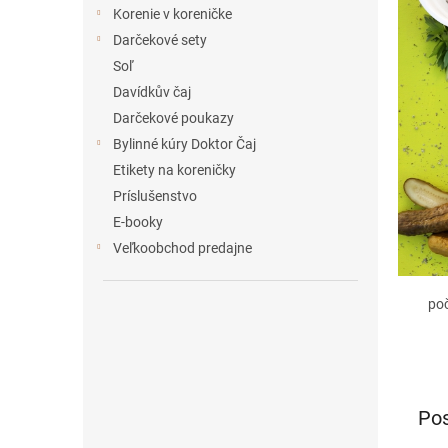
e
Korenie v koreničke
l
Darčekové sety
Soľ
Davídkův čaj
Darčekové poukazy
Bylinné kúry Doktor Čaj
Etikety na koreničky
Príslušenstvo
E-booky
Veľkoobchod predajne
po
Pos