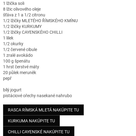
1 lžička soli
8 lžic olivového oleje
šťáva z 1 a 1/2 citronu
1/2 lžičky MLETÉHO ŘÍMSKÉHO KMÍNU
1/2 lžičky KURKUMY
1/2 lžičky CAYENSKÉHO CHILLI
1 lilek
1/2 okurky
1/2 červené cibule
1 zralé avokádo
100 g špenátu
1 hrst čerstvé máty
20 půlek meruněk
pepř
bílý jogurt
pistáciové ořechy nasekané nahrubo
RASCA RÍMSKÁ MLETÁ NAKÚPITE TU
KURKUMA NAKÚPITE TU
CHILLI CAYENSKÉ NAKÚPITE TU