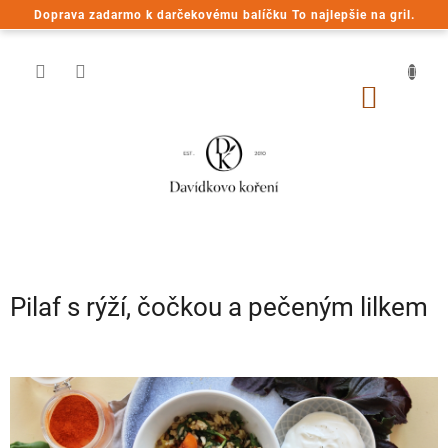
Prejsť
Doprava zadarmo k darčekovému balíčku To najlepšie na gril.
na
obsah
NÁKU
KOŠÍK
Pilaf s rýží, čočkou a pečeným lilkem