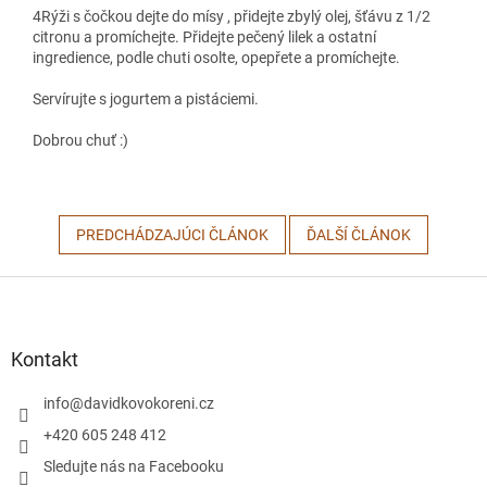
4
Rýži s čočkou dejte do mísy , přidejte zbylý olej, šťávu z 1/2
citronu a promíchejte. Přidejte pečený lilek a ostatní
ingredience, podle chuti osolte, opepřete a promíchejte.
Servírujte s jogurtem a pistáciemi.
Dobrou chuť :)
PREDCHÁDZAJÚCI ČLÁNOK
ĎALŠÍ ČLÁNOK
Z
á
p
ä
Kontakt
t
i
info
@
davidkovokoreni.cz
e
+420 605 248 412
Sledujte nás na Facebooku