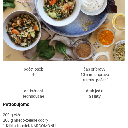
počet osôb
čas prípravy
6
40
min. príprava
30
min. pečení
obtiažnosť
druh jedla
jednoduché
Saláty
Potrebujeme
200 g rýže
200 g hnědo-zelené čočky
1 lžička tobolek KARDOMONU