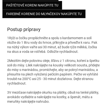
PAŠTÉTOVÉ KORENI NAKÚPITE TU
FAREBNÉ KORENIE DO MLYNČEKOV NAKÚPITE TU
Postup prípravy
1
Rýži a čočku propláchněte a spolu s kardamomem a solí
vložte do 1 litru vody do hrnce, přikryjte a přiveďte k varu. Pak
na nízký výkon vařte asi 30 minut, až bude rýže měkká, čočka
na skus a voda se vstřebá. Odložte vychladnout.
2
Mezitím dejte polovinu oleje, šťávu z 1 citronu, koření a špetku
soli do mísy. Lilek nakrájejte na kousky velikosti sousta, přidejte
do mísy s marinádou, promíchejte, aby se pokryl marinádou, a
přesuńte na plech vyložený pečícím papírem. Pečte ve vyhřáté
troubě na 200°C asi 25 - 30 minut dozlatova. Dejte stranou
vychladnout.
3
V mezičase nakrájejte okurku na plátky, cibuli na tenké plátky,
avokádo vydlabte a nakrájejte na kostky, a špenát, mátu a
meruňky nakrájejte nahrubo.