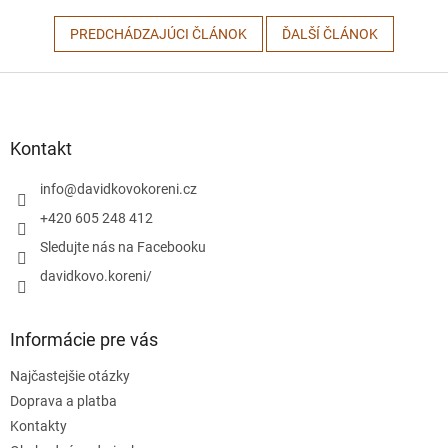
PREDCHÁDZAJÚCI ČLÁNOK
ĎALŠÍ ČLÁNOK
Z
á
p
ä
Kontakt
t
i
info
@
davidkovokoreni.cz
e
+420 605 248 412
Sledujte nás na Facebooku
davidkovo.koreni/
Informácie pre vás
Najčastejšie otázky
Doprava a platba
Kontakty