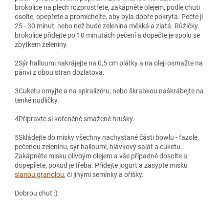
brokolice na plech rozprostřete, zakápněte olejem, podle chuti
osolte, opepřete a promíchejte, aby byla dobře pokrytá. Pečte ji
25 - 30 minut, nebo než bude zelenina měkká a zlatá. Růžičky
brokolice přidejte po 10 minutách pečení a dopečte je spolu se
zbytkem zeleniny.
2
Sýr halloumi nakrájejte na 0,5 cm plátky a na oleji osmažte na
pánvi z obou stran dozlatova.
3
Cuketu omyjte a na spiralizéru, nebo škrabkou naškrábejte na
tenké nudličky.
4
Připravte si kořeněné smažené hrušky.
5
Skládejte do misky všechny nachystané části bowlu - fazole,
pečenou zeleninu, sýr halloumi, hlávkový salát a cuketu.
Zakápněte misku olivoým olejem a vše případně dosolte a
dopepřete, pokud je třeba. Přidejte jogurt a zasypte misku
slanou granolou
, či jinými semínky a oříšky.
Dobrou chuť :)