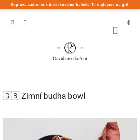
Prejsť
Doprava zadarmo k darčekovému balíčku To najlepšie na gril.
na
obsah
NÁKU
KOŠÍK
🇬🇧 Zimní budha bowl