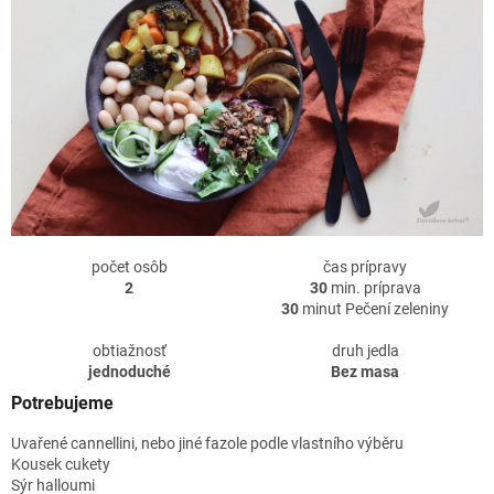
počet osôb
čas prípravy
2
30
min. príprava
30
minut Pečení zeleniny
obtiažnosť
druh jedla
jednoduché
Bez masa
Potrebujeme
Uvařené cannellini, nebo jiné fazole podle vlastního výběru
Kousek cukety
Sýr halloumi