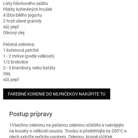
Listy hlávkového salátu
Plátky kořeněných hrušek
4 lžíce bílého jogurtu
2 hrsti slané granoly
sůl, pepř
Olivový olej
Pečená zelenina:
1 kořenová petržel
1 - 2 mrkve (podle velikosti)
1/2 brokolice
2 - 3 brambory, nebo batáty
Olej
sůl, pepř
FAREBNÉ KORENIE DO MLYNČEKOV NAKÚPITE TU
Postup prípravy
1
Všechnu zeleninu na pečenou zeleninu očistěte a nakrájejte
na kousky o velikosti sousta. Troubu si předehřejte na 200°C a
plech vyložte pečícím papírem. Zeleninu, kromě růžiček