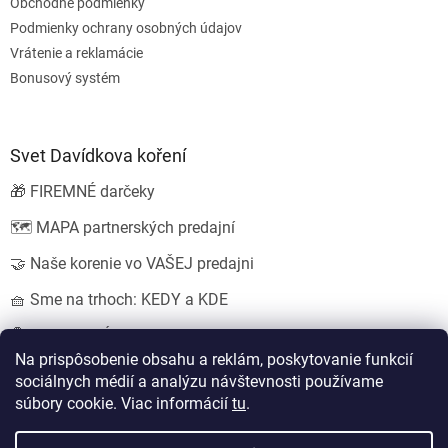
Obchodné podmienky
Podmienky ochrany osobných údajov
Vrátenie a reklamácie
Bonusový systém
Svet Davídkova koření
🎁 FIREMNÉ darčeky
🗺️ MAPA partnerských predajní
🤝 Naše korenie vo VAŠEJ predajni
🧺 Sme na trhoch: KEDY a KDE
💍 SVADOBNÉ darčeky
Na prispôsobenie obsahu a reklám, poskytovanie funkcií
sociálnych médií a analýzu návštevnosti používame
súbory cookie. Viac informácií
tu
.
Vytvoril Shoptet
Nastavil tým
EshopyUmíme.cz
a
Štefan Mazáň