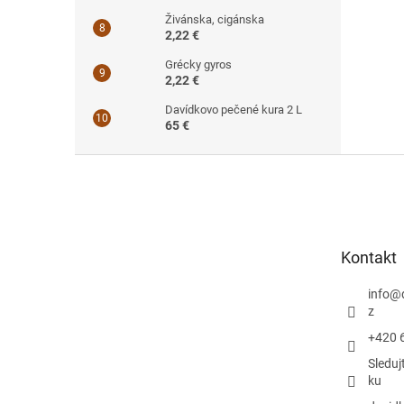
Živánska, cigánska
2,22 €
Grécky gyros
2,22 €
Davídkovo pečené kura 2 L
65 €
Z
á
p
ä
t
Kontakt
i
e
info
@
z
+420 
Sleduj
ku