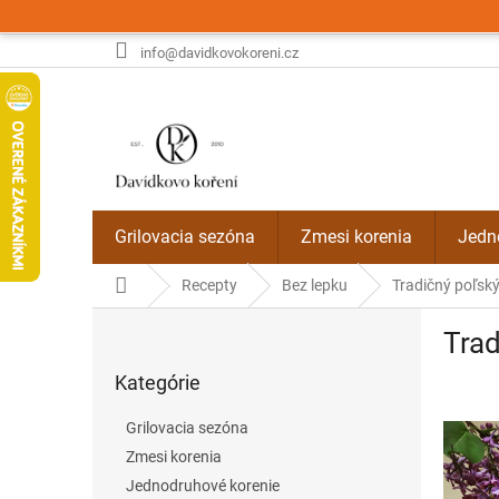
Prejsť
na
obsah
info@davidkovokoreni.cz
Grilovacia sezóna
Zmesi korenia
Jedn
Domov
Recepty
Bez lepku
Tradičný poľský
B
Trad
o
Preskočiť
č
Kategórie
kategórie
n
ý
Grilovacia sezóna
p
Zmesi korenia
a
Jednodruhové korenie
n