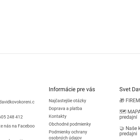
Informácie pre vás
Svet Da
🎁 FIREM
Najčastejšie otázky
davidkovokoreni.c
Doprava a platba
🗺️ MAPA
Kontakty
predajní
605 248 412
Obchodné podmienky
te nás na Faceboo
🤝 Naše 
Podmienky ochrany
predajni
osobných údajov