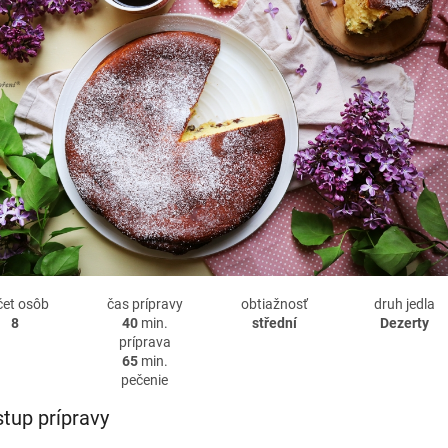
čet osôb
čas prípravy
obtiažnosť
druh jedla
8
40
min.
střední
Dezerty
príprava
65
min.
pečenie
tup prípravy