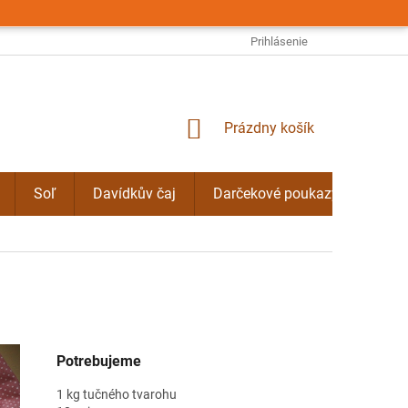
OBCHODNÉ PODMIENKY
PODMIENKY OCHRANY OSOBNÝCH ÚDAJO
Prihlásenie
NÁKUPNÝ
Prázdny košík
KOŠÍK
Soľ
Davídkův čaj
Darčekové poukazy
Byli
Potrebujeme
1 kg tučného tvarohu