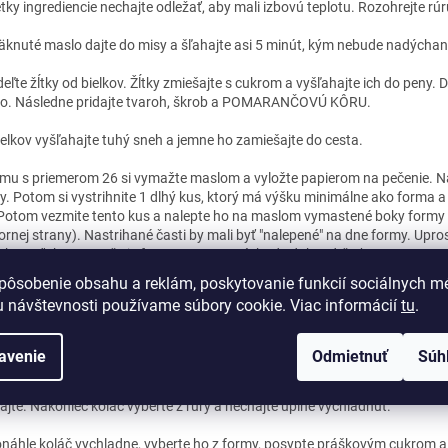
tky ingrediencie nechajte odležať, aby mali izbovú teplotu. Rozohrejte rúr
knuté maslo dajte do misy a šľahajte asi 5 minút, kým nebude nadýchan
eľte žĺtky od bielkov. Žĺtky zmiešajte s cukrom a vyšľahajte ich do peny.
o. Následne pridajte tvaroh, škrob a POMARANČOVÚ KÔRU.
ielkov vyšľahajte tuhý sneh a jemne ho zamiešajte do cesta.
mu s priemerom 26 si vymažte maslom a vyložte papierom na pečenie. Naj
y. Potom si vystrihnite 1 dlhý kus, ktorý má výšku minimálne ako forma a z
Potom vezmite tento kus a nalepte ho na maslom vymastené boky formy
ornej strany). Nastrihané časti by mali byť "nalepené" na dne formy. Upros
esko. Vďaka tomu, že je forma vymastená, bude dobre držať.
pôsobenie obsahu a reklám, poskytovanie funkcií sociálnych mé
to nalejte do formy.
 návštevnosti používame súbory cookie. Viac informácií
tu
.
dno rúry dajte malú zapekaciu panvicu (alebo malý ohňuvzdorný hrniec) a
ice). Formu s cestom dajte na stredný rošt. Pečte 65 minút.
avenie
Odmietnuť
Súh
rohový sernik nechajte po upečení niekoľko minút v uzavretej rúre, potom 
ajte. Nakoniec koláč vyberte z rúry a nechajte úplne vychladnúť.
náhle koláč vychladne, vyberte ho z formy, posypte práškovým cukrom a