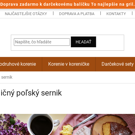
Doprava zadarmo k darčekovému balíčku To najlepšie na gril.
NAJČASTEJŠIE OTÁZKY
DOPRAVA A PLATBA
KONTAKTY
HĽADAŤ
odruhové korenie
Korenie v koreničke
Darčekové sety
 sernik
ičný poľský sernik