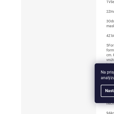
1
Vše
2
Zmä
3
Odd
masl
4
Z b
5
For
form
cm. 
vnút
koli
Na pris
6
Ces
analýzu
7
Na 
panv
Nast
8
Tva
nech
9
Ako