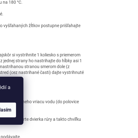
u na 180 °C.
é.
 Do vyšľahaných žĺtkov postupne prišľahajte
skôr si vystrihnite 1 koliesko s priemerom
 jednej strany ho nastrihajte do hĺbky asi 1
 nastrihanou stranou smerom dole (z
tred (cez nastrihané časti) dajte vystrihnuté
dií a
 nalejte do neho vriacu vodu (do polovice
lasím
trochu otvorte dvierka rúry a takto chvíľku
 podávajte.