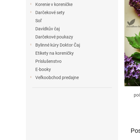
e
Korenie v koreničke
l
Darčekové sety
Soľ
Davídkův čaj
Darčekové poukazy
Bylinné kúry Doktor Čaj
Etikety na koreničky
Príslušenstvo
E-booky
Veľkoobchod predajne
po
Pos