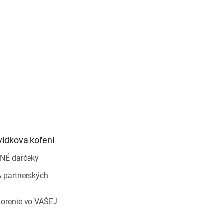
vídkova koření
NÉ darčeky
 partnerských
korenie vo VAŠEJ