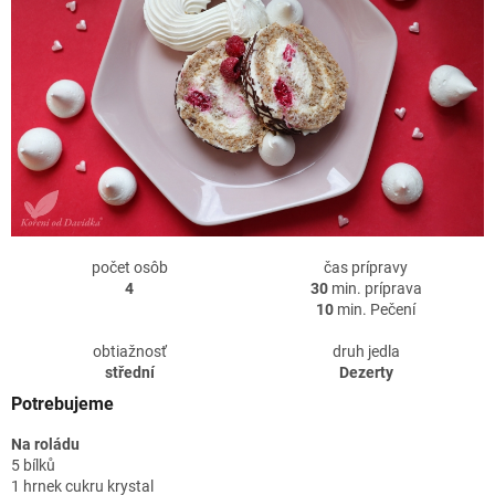
počet osôb
čas prípravy
4
30
min. príprava
10
min. Pečení
obtiažnosť
druh jedla
střední
Dezerty
Potrebujeme
Na roládu
5 bílků
1 hrnek cukru krystal