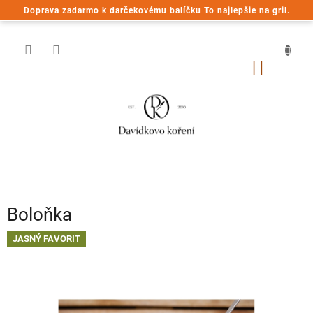
Prejsť
Doprava zadarmo k darčekovému balíčku To najlepšie na gril.
na
obsah
NÁKU
KOŠÍK
Boloňka
JASNÝ FAVORIT