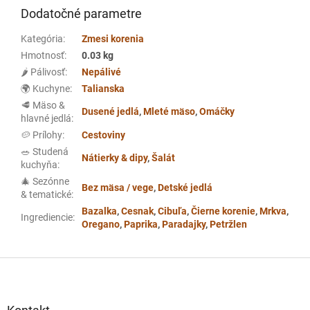
Dodatočné parametre
Kategória
:
Zmesi korenia
Hmotnosť
:
0.03 kg
🌶️ Pálivosť
:
Nepálivé
🌍 Kuchyne
:
Talianska
🥩 Mäso &
Dusené jedlá
,
Mleté mäso
,
Omáčky
hlavné jedlá
:
🥔 Prílohy
:
Cestoviny
🥗 Studená
Nátierky & dipy
,
Šalát
kuchyňa
:
🎄 Sezónne
Bez mäsa / vege
,
Detské jedlá
& tematické
:
Bazalka
,
Cesnak
,
Cibuľa
,
Čierne korenie
,
Mrkva
,
Ingrediencie
:
Oregano
,
Paprika
,
Paradajky
,
Petržlen
Z
á
p
ä