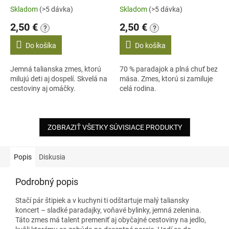
Skladom
(>5 dávka)
Skladom
(>5 dávka)
2,50 €
2,50 €
?
?
Do košíka
Do košíka
Jemná talianska zmes, ktorú
70 % paradajok a plná chuť bez
milujú deti aj dospelí. Skvelá na
mäsa. Zmes, ktorú si zamiluje
cestoviny aj omáčky.
celá rodina.
ZOBRAZIŤ VŠETKY SÚVISIACE PRODUKTY
Popis
Diskusia
Podrobný popis
Stačí pár štipiek a v kuchyni ti odštartuje malý taliansky
koncert – sladké paradajky, voňavé bylinky, jemná zelenina.
Táto zmes má talent premeniť aj obyčajné cestoviny na jedlo,