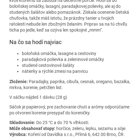
kvôli ktorému sa zabúda na decentné porcie. Hodí sa do
boloňskej omáčky, lasagní, paradajkovej polievky, ale aj do
studených šalátov alebo pomazánok. Získala ocenenie Detská
chuťovka, takže máš istotu, že prázdny tanier u tvojich
ratolestí nebude len zbožným želaním. Priprav sa na tú chvíľu
ticha po jedle, keď sa ozýva len spokojné „mmm“.
Na čo sa hodí najviac
boloňská omáčka, lasagne a cestoviny
paradajková polievka a zeleninové omáčky
studené cestovinové šaláty
nátierky a rýchle zmesi na panvicu
Zloženie:
Paradajky, paprika, cibuľa, cesnak, oregano, bazalka,
mrkva, korenie, petržlen list.
V sáčku nájdeš 1 dávku (28 g)
Sáčok je papierový, pre zachovanie chuti a arómy odporúčame
po otvorení korenie presypať do koreničky.
Skladovanie:
Do 25 °C a do 70 % vlhkosti.
Môže obsahovať stopy:
horčice, zeleru, lepku, sezamu a sóje.
Výrobca:
Koření od Davídka s.r.o., Přímá 6, 642 00 Brno, ČR.