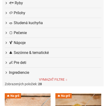
🐟 Ryby
🥔 Prílohy
🥗 Studená kuchyňa
🍞 Pečenie
🍹 Nápoje
🎄 Sezónne & tematické
👶 Pre deti
Ingrediencie
VYMAZAŤ FILTRE
Zobrazených položiek:
28
V
🔥 Na gril
🔥 Na gril
ý
p