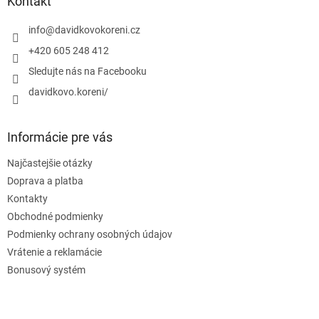
ä
Kontakt
p
t
r
i
info
@
davidkovokoreni.cz
v
e
k
+420 605 248 412
y
Sledujte nás na Facebooku
v
ý
davidkovo.koreni/
p
i
s
Informácie pre vás
u
Najčastejšie otázky
Doprava a platba
Kontakty
Obchodné podmienky
Podmienky ochrany osobných údajov
Vrátenie a reklamácie
Bonusový systém