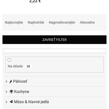
2,22 €
R
a
Najlacnejšie
Najdrahšie
Najpredávanejšie
Abecedne
d
e
n
ZAVRIEŤ FILTER
i
e
p
r
o
Na sklade
28
d
u
k
🌶️ Pálivosť
t
o
🌍 Kuchyne
v
🥩 Mäso & hlavné jedlá