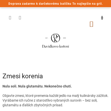
Prejsť
Doprava zadarmo k darčekovému balíčku To najlepšie na gril.
na
obsah
NÁKU
KOŠÍK
Zmesi korenia
Nula soli. Nula glutamátu. Nekonečno chutí.
Objavte zmesi, ktoré premenia každé jedlo na malý kulinársky zážitok.
Vyrábame ich ručne z starostlivo vybraných surovín – bez soli,
glutamátu a ďalších zbytočných prísad.