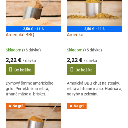
i
s
p
r
o
2,50 €
–11 %
2,50 €
–11 %
d
Americké BBQ
Amerika
u
k
Skladom
(>5 dávka)
Skladom
(>5 dávka)
t
2,22 €
2,22 €
o
/ dávka
/ dávka
v
Do košíka
Do košíka
Dymový šmrnc amerického
Americká BBQ chuť na steaky,
grilu. Perfektné na rebrá,
rebrá a trhané mäso. Hodí sa aj
trhané mäso aj brisket.
na ryby a zeleninu.
🔥 Na gril
🔥 Na gril