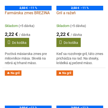
2,50 €
–11 %
2,50 €
–11 %
Farmárska zmes BREZINA
Gril a ražeň
Skladom
(>5 dávka)
Skladom
(>5 dávka)
2,22 €
2,22 €
/ dávka
/ dávka
Do košíka
Do košíka
Poctivá mäsiarska zmes pre
Keď sa rozohreje gril, táto zmes
milovníkov mäsa. Skvelá na
prichádza na rad. Na steaky,
rebrá aj trhané mäso.
krídelká aj pečené mäso.
🔥 Na gril
🔥 Na gril
2,50 €
–11 %
2,50 €
–11 %