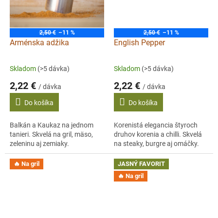
2,50 €
–11 %
2,50 €
–11 %
Arménska adžika
English Pepper
Skladom
(>5 dávka)
Skladom
(>5 dávka)
2,22 €
2,22 €
/ dávka
/ dávka
Do košíka
Do košíka
Balkán a Kaukaz na jednom
Korenistá elegancia štyroch
tanieri. Skvelá na gril, mäso,
druhov korenia a chilli. Skvelá
zeleninu aj zemiaky.
na steaky, burgre aj omáčky.
🔥 Na gril
JASNÝ FAVORIT
🔥 Na gril