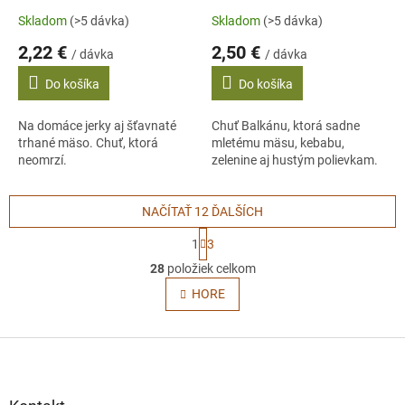
Skladom
(>5 dávka)
Skladom
(>5 dávka)
2,22 €
2,50 €
/ dávka
/ dávka
Do košíka
Do košíka
Na domáce jerky aj šťavnaté
Chuť Balkánu, ktorá sadne
trhané mäso. Chuť, ktorá
mletému mäsu, kebabu,
neomrzí.
zelenine aj hustým polievkam.
NAČÍTAŤ 12 ĎALŠÍCH
S
1
3
t
O
r
28
položiek celkom
v
á
l
HORE
n
á
k
o
d
v
Z
a
a
c
á
n
i
p
i
e
e