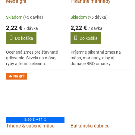
Méďa gril
Pikantné marinády
Skladom
(>5 dávka)
Skladom
(>5 dávka)
2,22 €
2,22 €
/ dávka
/ dávka
Do košíka
Do košíka
Ocenená zmes pre šťavnaté
Príjemne pikantná zmes na
grilovanie. Skvelá na mäso,
mäso, marinády, dipy aj
ryby aj letnú zeleninu.
domáce BBQ omáčky.
🔥 Na gril
2,50 €
–11 %
Trhané & sušené mäso
Balkánska čubrica