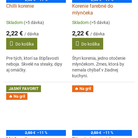
Chilli korenie
Korenie farebné do
mlynčeka
Skladom
(>5 dávka)
Skladom
(>5 dávka)
2,22 €
2,22 €
/ dávka
/ dávka
Do košíka
Do košíka
Pre tých, ktorí sa štipľavosti
Štyri korenia, jedno otočenie
neboja. Skvelé na steaky, dipy
mlynčekom. Zmes, ktorá by
aj omáčky.
nemala chýbať v žiadnej
kuchyni.
JASNÝ FAVORIT
🔥 Na gril
🔥 Na gril
2,50 €
–11 %
2,50 €
–11 %