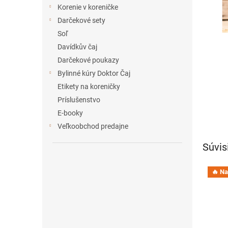
e
Korenie v koreničke
l
Darčekové sety
Soľ
Davídkův čaj
Darčekové poukazy
Bylinné kúry Doktor Čaj
Etikety na koreničky
Príslušenstvo
E-booky
Veľkoobchod predajne
Súvis
🔥 Na 