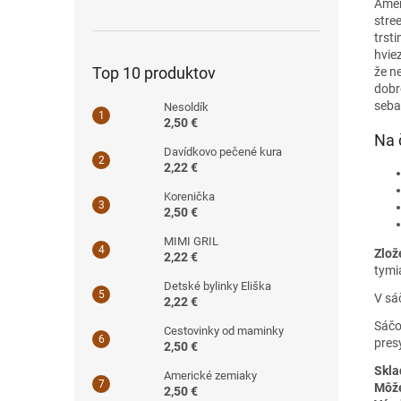
Amer
stre
trst
hvie
Top 10 produktov
že n
dobr
seba
Nesoldík
2,50 €
Na 
Davídkovo pečené kura
2,22 €
Korenička
2,50 €
MIMI GRIL
Zlož
2,22 €
tymia
Detské bylinky Eliška
V sá
2,22 €
Sáčo
Cestovinky od maminky
pres
2,50 €
Skla
Americké zemiaky
Môže
2,50 €