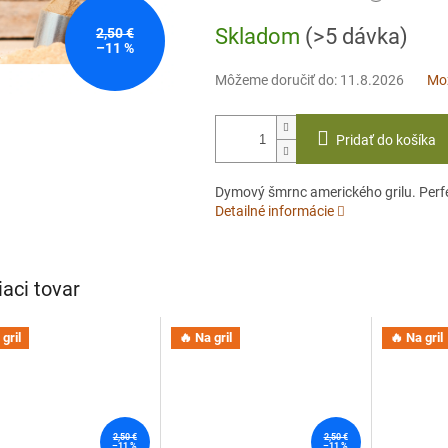
cena:
Skladom
(>5 dávka)
2,50 €
–11 %
Môžeme doručiť do:
11.8.2026
Mož
Pridať do košíka
Dymový šmrnc amerického grilu. Perfe
Detailné informácie
iaci tovar
gril
🔥 Na gril
🔥 Na gril
2,50 €
2,50 €
–11 %
–11 %