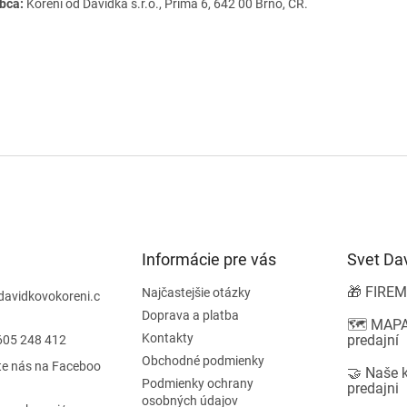
bca:
Koření od Davídka s.r.o., Přímá 6, 642 00 Brno, ČR.
Informácie pre vás
Svet Da
🎁 FIREM
Najčastejšie otázky
davidkovokoreni.c
Doprava a platba
🗺️ MAPA
Kontakty
predajní
605 248 412
Obchodné podmienky
te nás na Faceboo
🤝 Naše 
Podmienky ochrany
predajni
osobných údajov