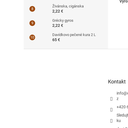
Výro
Živánska, cigánska
2,22 €
Grécky gyros
2,22 €
Davídkovo pečené kura 2 L
65 €
Z
á
p
ä
t
Kontakt
i
e
info
@
z
+420 
Sleduj
ku