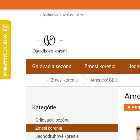
Prejsť
na
obsah
info@davidkovokoreni.cz
Grilovacia sezóna
Zmesi korenia
Jedn
Domov
Zmesi korenia
Americké BBQ
B
Ame
o
Preskočiť
č
Kategórie
kategórie
🔥 Na g
n
ý
Grilovacia sezóna
p
Zmesi korenia
a
Jednodruhové korenie
n