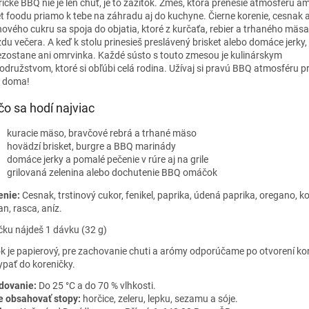
ické BBQ nie je len chuť, je to zážitok. Zmes, ktorá prenesie atmosféru a
et foodu priamo k tebe na záhradu aj do kuchyne. Čierne korenie, cesnak 
inového cukru sa spoja do objatia, ktoré z kurčaťa, rebier a trhaného mäsa
zdu večera. A keď k stolu prinesieš preslávený brisket alebo domáce jerky, 
ezostane ani omrvinka. Každé sústo s touto zmesou je kulinárskym
odružstvom, ktoré si obľúbi celá rodina. Užívaj si pravú BBQ atmosféru p
 doma!
čo sa hodí najviac
kuracie mäso, bravčové rebrá a trhané mäso
hovädzí brisket, burgre a BBQ marinády
domáce jerky a pomalé pečenie v rúre aj na grile
grilovaná zelenina alebo dochutenie BBQ omáčok
enie:
Cesnak, trstinový cukor, fenikel, paprika, údená paprika, oregano, ko
n, rasca, aníz.
čku nájdeš 1 dávku (32 g)
k je papierový, pre zachovanie chuti a arómy odporúčame po otvorení ko
ypať do koreničky.
dovanie:
Do 25 °C a do 70 % vlhkosti.
 obsahovať stopy:
horčice, zeleru, lepku, sezamu a sóje.