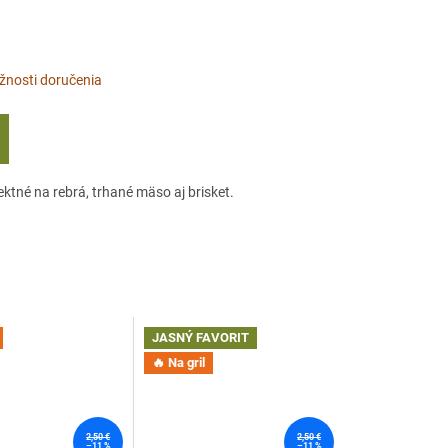
nosti doručenia
ktné na rebrá, trhané mäso aj brisket.
JASNÝ FAVORIT
🔥 Na gril
2,50 €
2,50 €
–11 %
–11 %