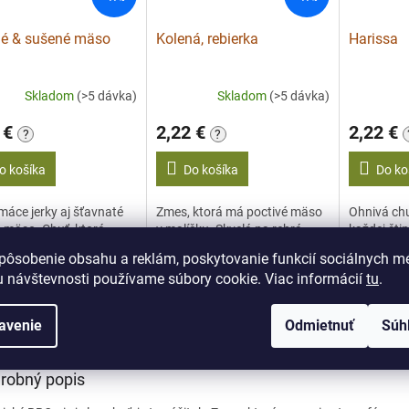
né & sušené mäso
Kolená, rebierka
Harissa
Skladom
(>5 dávka)
Skladom
(>5 dávka)
 €
2,22 €
2,22 €
?
?
o košíka
Do košíka
Do ko
áce jerky aj šťavnaté
Zmes, ktorá má poctivé mäso
Ohnivá chu
 mäso. Chuť, ktorá
v malíčku. Skvelá na rebrá,
každej šti
zí.
kolená aj krkovičku.
aj zeleninu
pôsobenie obsahu a reklám, poskytovanie funkcií sociálnych mé
 návštevnosti používame súbory cookie. Viac informácií
tu
.
s
Diskusia
avenie
Odmietnuť
Súh
robný popis