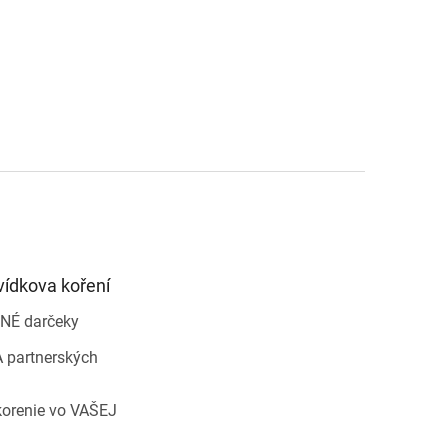
vídkova koření
NÉ darčeky
 partnerských
korenie vo VAŠEJ