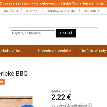
Doprava zadarmo k darčekovému balíčku To najlepšie na gril.
NAJČASTEJŠIE OTÁZKY
DOPRAVA A PLATBA
KONTAKTY
HĽADAŤ
odruhové korenie
Korenie v koreničke
Darčekové sety
rické BBQ
ril
2,50 €
–11 %
2,22 €
Jednotková
Doručenie do zahraničia
?