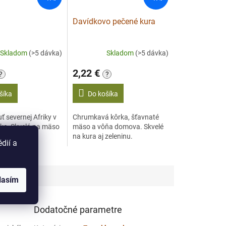
Davídkovo pečené kura
Skladom
(>5 dávka)
Skladom
(>5 dávka)
2,22 €
?
?
šíka
Do košíka
ť severnej Afriky v
Chrumkavá kôrka, šťavnaté
pke. Skvelá na mäso
mäso a vôňa domova. Skvelé
.
na kura aj zeleninu.
dií a
lasím
Dodatočné parametre