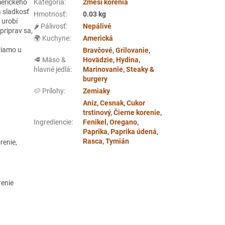
merického
Kategória
:
Zmesi korenia
a sladkosť
Hmotnosť
:
0.03 kg
 urobí
🌶️ Pálivosť
:
Nepálivé
priprav sa,
🌍 Kuchyne
:
Americká
riamo u
Bravčové
,
Grilovanie
,
🥩 Mäso &
Hovädzie
,
Hydina
,
hlavné jedlá
:
Marinovanie
,
Steaky &
burgery
🥔 Prílohy
:
Zemiaky
Aníz
,
Cesnak
,
Cukor
trstinový
,
Čierne korenie
,
Ingrediencie
:
Fenikel
,
Oregano
,
Paprika
,
Paprika údená
,
Rasca
,
Tymián
renie,
renie