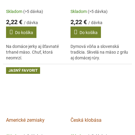
Skladom
(>5 dávka)
Skladom
(>5 dávka)
2,22 €
2,22 €
/ dávka
/ dávka
Do košíka
Do košíka
Na domáce jerky aj šťavnaté
Dymová vôňa a slovenská
trhané mäso. Chuť, ktorá
tradícia. Skvelá na mäso z grilu
neomrzí.
aj domácej rúry.
JASNÝ FAVORIT
Americké zemiaky
Česká klobása