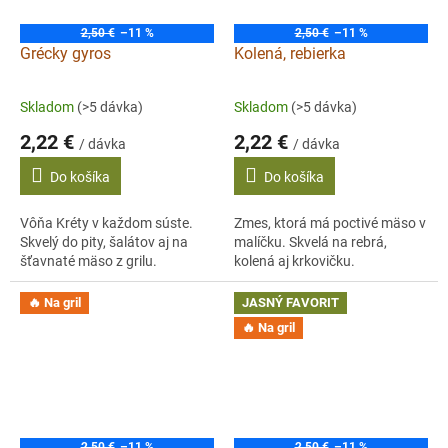
2,50 €
–11 %
2,50 €
–11 %
Grécky gyros
Kolená, rebierka
Skladom
(>5 dávka)
Skladom
(>5 dávka)
2,22 €
2,22 €
/ dávka
/ dávka
Do košíka
Do košíka
Vôňa Kréty v každom súste.
Zmes, ktorá má poctivé mäso v
Skvelý do pity, šalátov aj na
malíčku. Skvelá na rebrá,
šťavnaté mäso z grilu.
kolená aj krkovičku.
🔥 Na gril
JASNÝ FAVORIT
🔥 Na gril
2,50 €
–11 %
2,50 €
–11 %