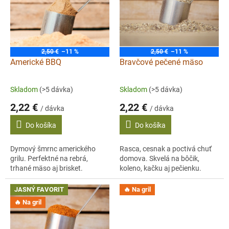
i
s
p
r
o
2,50 €
–11 %
2,50 €
–11 %
d
Americké BBQ
Bravčové pečené mäso
u
k
Skladom
(>5 dávka)
Skladom
(>5 dávka)
t
2,22 €
2,22 €
o
/ dávka
/ dávka
v
Do košíka
Do košíka
Dymový šmrnc amerického
Rasca, cesnak a poctivá chuť
grilu. Perfektné na rebrá,
domova. Skvelá na bôčik,
trhané mäso aj brisket.
koleno, kačku aj pečienku.
JASNÝ FAVORIT
🔥 Na gril
🔥 Na gril