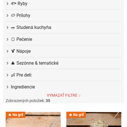
🐟 Ryby
🥔 Prílohy
🥗 Studená kuchyňa
🍞 Pečenie
🍹 Nápoje
🎄 Sezónne & tematické
👶 Pre deti
Ingrediencie
VYMAZAŤ FILTRE
Zobrazených položiek:
35
V
🔥 Na gril
🔥 Na gril
ý
p