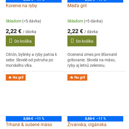
Korenie na ryby
Méďa gril
Skladom
(>5 dávka)
Skladom
(>5 dávka)
2,22 €
2,22 €
/ dávka
/ dávka
Do košíka
Do košíka
Citrón, bylinky a ryby patria k
Ocenená zmes pre šťavnaté
sebe. Skvelé od pstruha po
grilovanie. Skvelá na mäso,
morského vlka.
ryby aj letnú zeleninu.
🔥 Na gril
🔥 Na gril
2,50 €
–11 %
2,50 €
–11 %
Trhané & sušené mäso
Živánska, cigánska