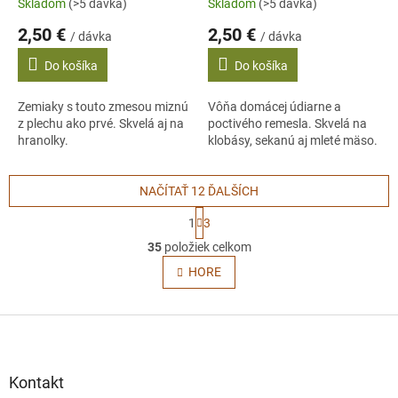
Skladom
(>5 dávka)
Skladom
(>5 dávka)
2,50 €
2,50 €
/ dávka
/ dávka
Do košíka
Do košíka
Zemiaky s touto zmesou miznú
Vôňa domácej údiarne a
z plechu ako prvé. Skvelá aj na
poctivého remesla. Skvelá na
hranolky.
klobásy, sekanú aj mleté mäso.
NAČÍTAŤ 12 ĎALŠÍCH
S
1
3
t
O
r
35
položiek celkom
v
á
l
HORE
n
á
k
o
d
v
Z
a
a
c
á
n
i
p
i
e
ä
e
Kontakt
p