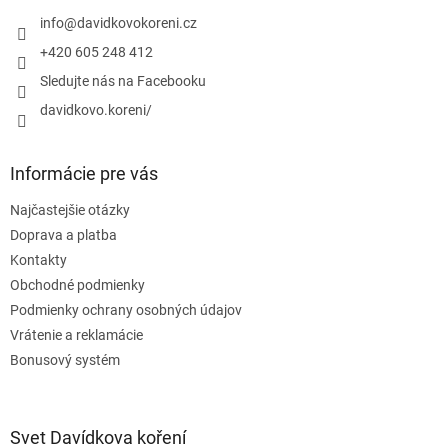
t
r
i
info
@
davidkovokoreni.cz
v
e
k
+420 605 248 412
y
Sledujte nás na Facebooku
v
ý
davidkovo.koreni/
p
i
s
Informácie pre vás
u
Najčastejšie otázky
Doprava a platba
Kontakty
Obchodné podmienky
Podmienky ochrany osobných údajov
Vrátenie a reklamácie
Bonusový systém
Svet Davídkova koření