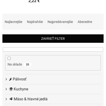
2,22 €
R
a
Najlacnejšie
Najdrahšie
Najpredávanejšie
Abecedne
d
e
n
ZAVRIEŤ FILTER
i
e
p
r
o
Na sklade
35
d
u
k
🌶️ Pálivosť
t
o
🌍 Kuchyne
v
🥩 Mäso & hlavné jedlá