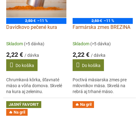
2,50 €
–11 %
2,50 €
–11 %
Davídkovo pečené kura
Farmárska zmes BREZINA
Skladom
(>5 dávka)
Skladom
(>5 dávka)
2,22 €
2,22 €
/ dávka
/ dávka
Do košíka
Do košíka
Chrumkavá kôrka, šťavnaté
Poctivá mäsiarska zmes pre
mäso a vôňa domova. Skvelé
milovníkov mäsa. Skvelá na
na kura aj zeleninu.
rebrá aj trhané mäso.
JASNÝ FAVORIT
🔥 Na gril
🔥 Na gril