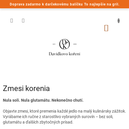
Prejsť
Doprava zadarmo k darčekovému balíčku To najlepšie na gril.
na
obsah
NÁKU
KOŠÍK
Zmesi korenia
Nula soli. Nula glutamátu. Nekonečno chutí.
Objavte zmesi, ktoré premenia každé jedlo na malý kulinársky zážitok.
Vyrábame ich ručne z starostlivo vybraných surovín – bez soli,
glutamátu a ďalších zbytočných prísad.