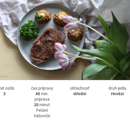
čet osôb
čas prípravy
obtiažnosť
druh jedla
3
40
min.
střední
Hovězí
príprava
20
minut
Pečení
báboviče