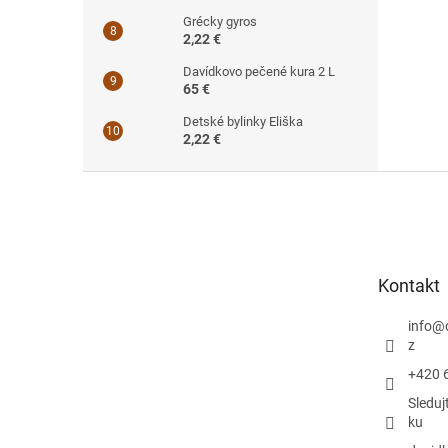
Grécky gyros
2,22 €
Davídkovo pečené kura 2 L
65 €
Detské bylinky Eliška
2,22 €
Z
á
p
ä
t
Kontakt
i
e
info
@
z
+420 
Sleduj
ku