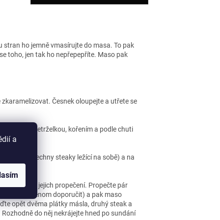
bou stran ho jemně vmasírujte do masa. To pak
e toho, jen tak ho nepřepepříte. Maso pak
e zkaramelizovat. Česnek oloupejte a utřete se
nasekanou petrželkou, kořením a podle chuti
dií a
°C.
ali zabalit všechny steaky ležící na sobě) a na
lasím
 regulovalo jejich propečení. Propečte pár
e a můžeme jenom doporučit) a pak maso
aďte opět dvěma plátky másla, druhý steak a
. Rozhodně do něj nekrájejte hned po sundání