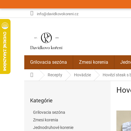
Prejsť
na
obsah
info@davidkovokoreni.cz
Grilovacia sezóna
Zmesi korenia
Jedn
Domov
Recepty
Hovädzie
Hovězí steak s
B
Hov
o
Preskočiť
č
Kategórie
kategórie
n
ý
Grilovacia sezóna
p
Zmesi korenia
a
Jednodruhové korenie
n