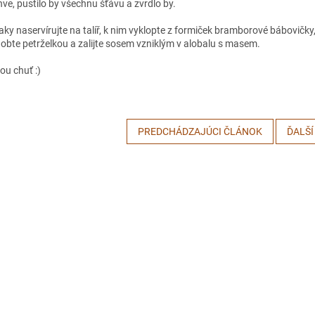
nve, pustilo by všechnu šťávu a zvrdlo by.
aky naservírujte na talíř, k nim vyklopte z formiček bramborové bábovičky
obte petrželkou a zalijte sosem vzniklým v alobalu s masem.
ou chuť :)
PREDCHÁDZAJÚCI ČLÁNOK
ĎALŠÍ