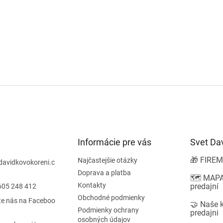
Informácie pre vás
Svet Da
🎁 FIREM
Najčastejšie otázky
davidkovokoreni.c
Doprava a platba
🗺️ MAPA
Kontakty
predajní
605 248 412
Obchodné podmienky
te nás na Faceboo
🤝 Naše 
Podmienky ochrany
predajni
osobných údajov