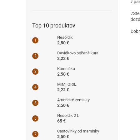
z pá
7
Ste
dozd
Top 10 produktov
Dobr
Nesoldík
2,50 €
Davídkovo pečené kura
2,22 €
Korenička
2,50 €
MIMI GRIL
2,22 €
Americké zemiaky
2,50 €
Nesoldík 2 L
65 €
Cestovinky od maminky
2,50 €