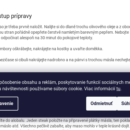
tup prípravy
o je třeba prvně naložit. Nalijte si do dlaně trochu olivového oleje a z o
ou stran pořádně opepřete čerstvě namletým barevným pepřem. Nebojte s
e odpočívat alespoň na 30 minut do pokojové teploty.
mbory oškrábejte, nakrájejte na kostky a uvařte doměkka.
ezičase si cibuli nakrájejte nadrobno a na pánvi s trochou másla nechejt
řené brambory našťouchejte a smíchejte s cibulkou, česnekem, máslem, 
pôsobenie obsahu a reklám, poskytovanie funkcií sociálnych mé
lte. Kaší naplňte vymazané bábovičky a dejte zapéct na 20 minut na 180
 návštevnosti používame súbory cookie. Viac informácií
tu
.
ťte se k přípravě masa. Připravte si kus alobalu (tak velký, aby se do něj d
hu položte malé plátky másla, na které pak budete pokládat maso.
avenie
Odmietnuť
Súh
palte pánev. Steaky pokládejte až na opravdu rozpálenou, těžko by se pak
t steaky na stupeň, který vám vyhovuje (my máme nejraději medium rar
lte do alobalu. Jeden steak položte na připravené plátky másla, ten pokl
 máslo atd. Všechno pečlivě zabalte, aby maso mohlo v teple krásně dojít