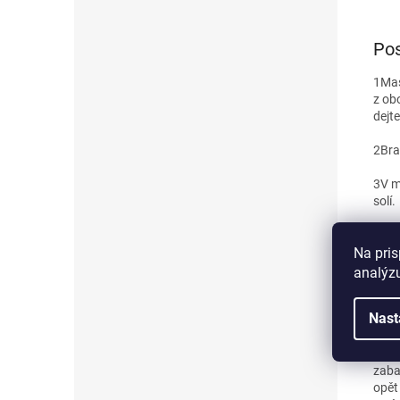
Pos
1
Mas
z ob
dejt
2
Bra
3
V m
solí.
4
Uva
Na pris
doso
analýzu
5
Vra
ploc
Nast
6
Roz
minu
zaba
opět