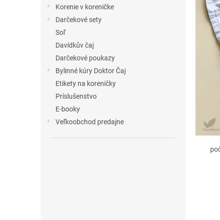
e
Korenie v koreničke
l
Darčekové sety
Soľ
Davídkův čaj
Darčekové poukazy
Bylinné kúry Doktor Čaj
Etikety na koreničky
Príslušenstvo
E-booky
Veľkoobchod predajne
po