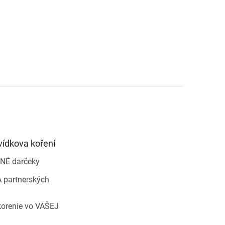
vídkova koření
NÉ darčeky
 partnerských
korenie vo VAŠEJ