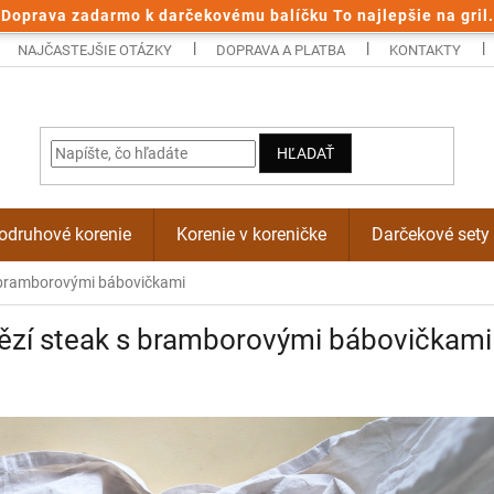
Doprava zadarmo k darčekovému balíčku To najlepšie na gril.
NAJČASTEJŠIE OTÁZKY
DOPRAVA A PLATBA
KONTAKTY
HĽADAŤ
odruhové korenie
Korenie v koreničke
Darčekové sety
 bramborovými bábovičkami
ězí steak s bramborovými bábovičkami