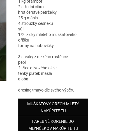
1 kg brambor
2 střední cibule
hrst čerstvé petrželky
25 g másla
4 stroužky česneku
sůl
1/2 lžičky mletého muškátového
oříšku
formy na bábovičky
3 steaky z nízkého roštěnce
pepř
2 lžíce olivového oleje
tenký plátek másla
alobal
dresing/mayo dle svého výběru
MUŠKÁTOVÝ ORECH MLETÝ
NAKÚPITE TU
FAREBNÉ KORENIE DO
MLYNČEKOV NAKÚPITE TU