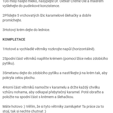
1
Do mísy nalijte mléko, nasypejte Dr. Oetker Crème Olé a mixérem
vyšlehejte do pudinkové konzistence.
2
Přidejte 5 vrchovatých lžic karamelové šlehačky a dobře
promíchejte.
3
Hotový krém dejte do lednice.
KOMPLETACE
1
Hotové a vychladlé větrníky rozkrojte napůl (horizontálně).
2
Spodní část větrníků naplňte krémem (pomocí lžíce nebo zdobícího
pytlíku).
3
Smetanu dejte do zdobícího pytlíku a nastříkejte ji na krém tak, aby
pokryla celou plochu.
4
Horní část větrníků namočte v karamelu a držte každý chvilku
vzhůru nohama, aby odkapal přebytečný karamel. Poté obraťte a
položte na spodní část s krémem a šlehačkou.
Máte hotovo :) Věřím, že si tyto větrníky zamilujete! Ta práce za to
stojí, tak si nechte chutnat :)