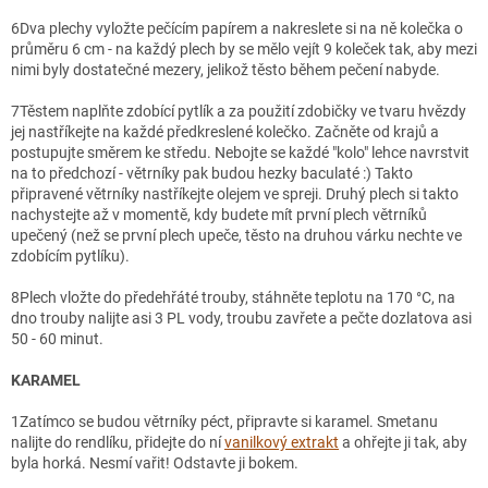
6
Dva plechy vyložte pečícím papírem a nakreslete si na ně kolečka o
průměru 6 cm - na každý plech by se mělo vejít 9 koleček tak, aby mezi
nimi byly dostatečné mezery, jelikož těsto během pečení nabyde.
7
Těstem naplňte zdobící pytlík a za použití zdobičky ve tvaru hvězdy
jej nastříkejte na každé předkreslené kolečko. Začněte od krajů a
postupujte směrem ke středu. Nebojte se každé "kolo" lehce navrstvit
na to předchozí - větrníky pak budou hezky baculaté :) Takto
připravené větrníky nastříkejte olejem ve spreji. Druhý plech si takto
nachystejte až v momentě, kdy budete mít první plech větrníků
upečený (než se první plech upeče, těsto na druhou várku nechte ve
zdobícím pytlíku).
8
Plech vložte do předehřáté trouby, stáhněte teplotu na 170 °C, na
dno trouby nalijte asi 3 PL vody, troubu zavřete a pečte dozlatova asi
50 - 60 minut.
KARAMEL
1
Zatímco se budou větrníky péct, připravte si karamel. Smetanu
nalijte do rendlíku, přidejte do ní
vanilkový extrakt
a ohřejte ji tak, aby
byla horká. Nesmí vařit! Odstavte ji bokem.