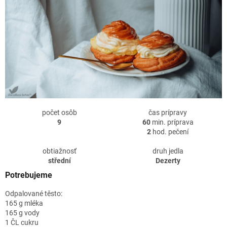
počet osôb
čas prípravy
9
60
min. príprava
2
hod. pečení
obtiažnosť
druh jedla
střední
Dezerty
Potrebujeme
Odpalované těsto:
165 g mléka
165 g vody
1 ČL cukru