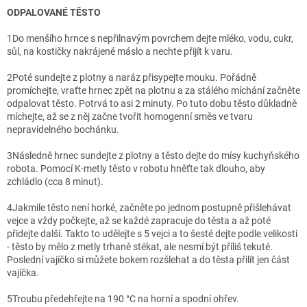
ODPALOVANÉ TĚSTO
1
Do menšího hrnce s nepřilnavým povrchem dejte mléko, vodu, cukr,
sůl, na kostičky nakrájené máslo a nechte přijít k varu.
2
Poté sundejte z plotny a naráz přisypejte mouku. Pořádně
promíchejte, vraťte hrnec zpět na plotnu a za stálého míchání začněte
odpalovat těsto. Potrvá to asi 2 minuty. Po tuto dobu těsto důkladně
míchejte, až se z něj začne tvořit homogenní směs ve tvaru
nepravidelného bochánku.
3
Následně hrnec sundejte z plotny a těsto dejte do mísy kuchyňského
robota. Pomocí K-metly těsto v robotu hněťte tak dlouho, aby
zchládlo (cca 8 minut).
4
Jakmile těsto není horké, začněte po jednom postupně přišlehávat
vejce a vždy počkejte, až se každé zapracuje do těsta a až poté
přidejte další. Takto to udělejte s 5 vejci a to šesté dejte podle velikosti
- těsto by mělo z metly trhaně stékat, ale nesmí být příliš tekuté.
Poslední vajíčko si můžete bokem rozšlehat a do těsta přilít jen část
vajíčka.
5
Troubu předehřejte na 190 °C na horní a spodní ohřev.