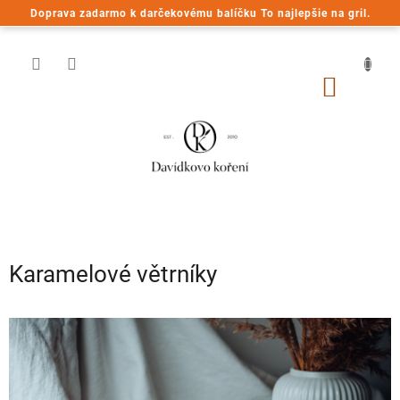
Prejsť
Doprava zadarmo k darčekovému balíčku To najlepšie na gril.
na
obsah
NÁKU
KOŠÍK
Karamelové větrníky