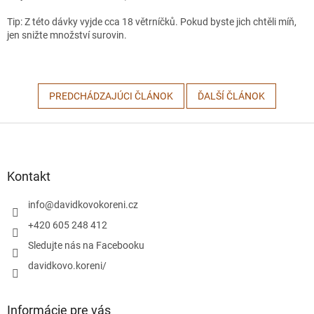
Tip: Z této dávky vyjde cca 18 větrníčků. Pokud byste jich chtěli míň,
jen snižte množství surovin.
PREDCHÁDZAJÚCI ČLÁNOK
ĎALŠÍ ČLÁNOK
Z
á
p
ä
Kontakt
t
i
info
@
davidkovokoreni.cz
e
+420 605 248 412
Sledujte nás na Facebooku
davidkovo.koreni/
Informácie pre vás