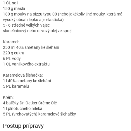
1 ČL soli
150 g másla
180 g mouky na pizzu typu 00 (nebo jakékoliv jiné mouky, která má
vysoký obsah lepku a je elastická)
5 - 6 středně velkých vajec
slunečnicový nebo olivový olej ve spreji
Karamel:
250 ml 40% smetany ke šlehání
220 g cukru
6 PL vody
1 ČL vanilkového extraktu
Karamelová šlehačka:
1 l 40% smetany ke šlehání
5 PL karamelu
Krém:
4 balíčky Dr. Oetker Crème Olé
1 l plnotučného mléka
5 PL (vrchovatých) karamelové šlehačky
Postup prípravy