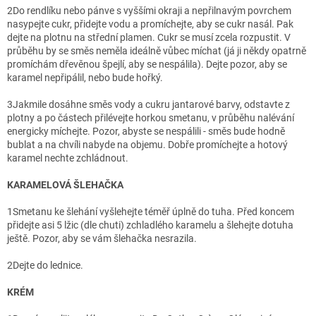
2
Do rendlíku nebo pánve s vyššími okraji a nepřilnavým povrchem
nasypejte cukr, přidejte vodu a promíchejte, aby se cukr nasál. Pak
dejte na plotnu na střední plamen. Cukr se musí zcela rozpustit. V
průběhu by se směs neměla ideálně vůbec míchat (já ji někdy opatrně
promíchám dřevěnou špejlí, aby se nespálila). Dejte pozor, aby se
karamel nepřipálil, nebo bude hořký.
3
Jakmile dosáhne směs vody a cukru jantarové barvy, odstavte z
plotny a po částech přilévejte horkou smetanu, v průběhu nalévání
energicky míchejte. Pozor, abyste se nespálili - směs bude hodně
bublat a na chvíli nabyde na objemu. Dobře promíchejte a hotový
karamel nechte zchládnout.
KARAMELOVÁ ŠLEHAČKA
1
Smetanu ke šlehání vyšlehejte téměř úplně do tuha. Před koncem
přidejte asi 5 lžic (dle chuti) zchladlého karamelu a šlehejte dotuha
ještě. Pozor, aby se vám šlehačka nesrazila.
2
Dejte do lednice.
KRÉM