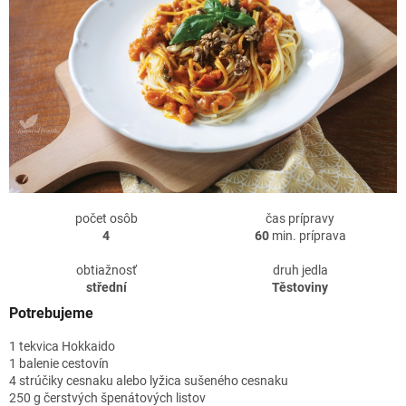
počet osôb
čas prípravy
4
60
min. príprava
obtiažnosť
druh jedla
střední
Těstoviny
Potrebujeme
1 tekvica Hokkaido
1 balenie cestovín
4 strúčiky cesnaku alebo lyžica sušeného cesnaku
250 g čerstvých špenátových listov