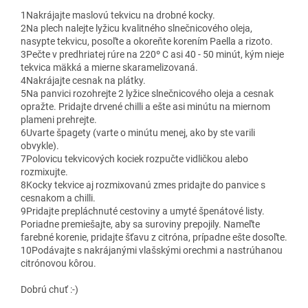
1
Nakrájajte maslovú tekvicu na drobné kocky.
2
Na plech nalejte lyžicu kvalitného slnečnicového oleja,
nasypte tekvicu, posoľte a okoreňte korením Paella a rizoto.
3
Pečte v predhriatej rúre na 220º C asi 40 - 50 minút, kým nieje
tekvica mäkká a mierne skaramelizovaná.
4
Nakrájajte cesnak na plátky.
5
Na panvici rozohrejte 2 lyžice slnečnicového oleja a cesnak
opražte. Pridajte drvené chilli a ešte asi minútu na miernom
plameni prehrejte.
6
Uvarte špagety (varte o minútu menej, ako by ste varili
obvykle).
7
Polovicu tekvicových kociek rozpučte vidličkou alebo
rozmixujte.
8
Kocky tekvice aj rozmixovanú zmes pridajte do panvice s
cesnakom a chilli.
9
Pridajte prepláchnuté cestoviny a umyté špenátové listy.
Poriadne premiešajte, aby sa suroviny prepojily. Nameľte
farebné korenie, pridajte šťavu z citróna, prípadne ešte dosoľte.
10
Podávajte s nakrájanými vlašskými orechmi a nastrúhanou
citrónovou kôrou.
Dobrú chuť :-)