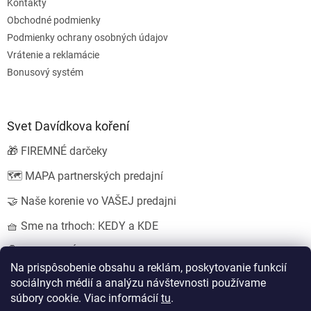
Kontakty
Obchodné podmienky
Podmienky ochrany osobných údajov
Vrátenie a reklamácie
Bonusový systém
Svet Davídkova koření
🎁 FIREMNÉ darčeky
🗺️ MAPA partnerských predajní
🤝 Naše korenie vo VAŠEJ predajni
🧺 Sme na trhoch: KEDY a KDE
💍 SVADOBNÉ darčeky
Na prispôsobenie obsahu a reklám, poskytovanie funkcií
sociálnych médií a analýzu návštevnosti používame
súbory cookie. Viac informácií
tu
.
Vytvoril Shoptet