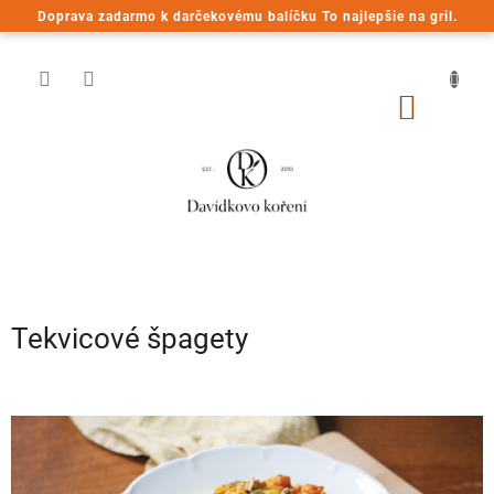
Prejsť
Doprava zadarmo k darčekovému balíčku To najlepšie na gril.
na
obsah
NÁKU
KOŠÍK
Tekvicové špagety