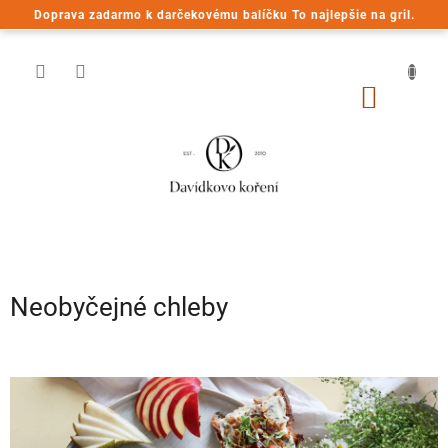
Prejsť
Doprava zadarmo k darčekovému balíčku To najlepšie na gril.
na
obsah
NÁKU
KOŠÍK
Neobyčejné chleby