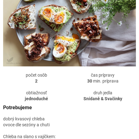
počet osôb
čas prípravy
2
30
min. príprava
obtiažnosť
druh jedla
jednoduché
Snídaně & Svačinky
Potrebujeme
dobrý kvasový chleba
ovoce dle sezóny a chuti
Chleba na slano s vajíčkem: