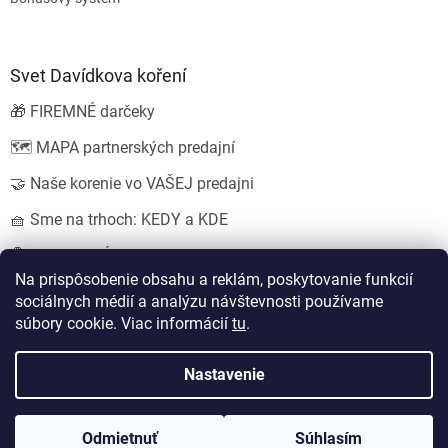
Svet Davídkova koření
🎁 FIREMNÉ darčeky
🗺️ MAPA partnerských predajní
🤝 Naše korenie vo VAŠEJ predajni
🧺 Sme na trhoch: KEDY a KDE
💍 SVADOBNÉ darčeky
Na prispôsobenie obsahu a reklám, poskytovanie funkcií
sociálnych médií a analýzu návštevnosti používame
súbory cookie. Viac informácií
tu
.
Vytvoril Shoptet
Nastavil tým
EshopyUmíme.cz
a
Štefan Mazáň
Nastavenie
Copyright 2026
Koření od Davídka s.r.o.
. Všetky práva vyhradené.
Odmietnuť
Súhlasím
Upraviť nastavenie cookies