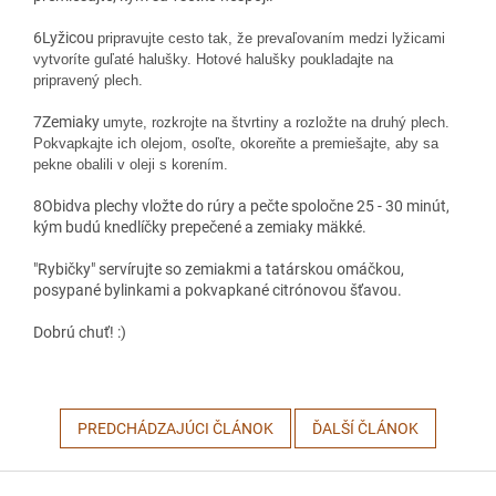
6
Lyžicou
pripravujte cesto tak, že prevaľovaním medzi lyžicami
vytvoríte guľaté halušky. Hotové halušky poukladajte na
pripravený plech.
7
Zemiaky
umyte, rozkrojte na štvrtiny a rozložte na druhý plech.
Pokvapkajte ich olejom, osoľte, okoreňte a premiešajte, aby sa
pekne obalili v oleji s korením.
8
Obidva plechy vložte do rúry a pečte spoločne 25 - 30 minút,
kým budú knedlíčky prepečené a zemiaky mäkké.
"Rybičky" servírujte so zemiakmi a tatárskou omáčkou,
posypané bylinkami a pokvapkané citrónovou šťavou.
Dobrú chuť! :)
PREDCHÁDZAJÚCI ČLÁNOK
ĎALŠÍ ČLÁNOK
Z