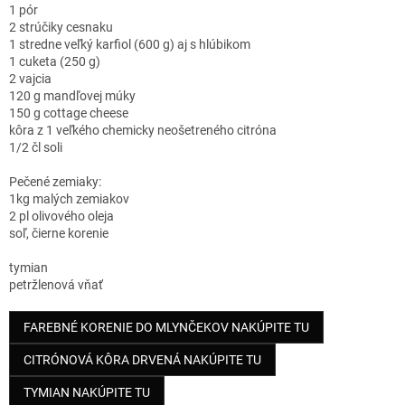
1 pór
2 strúčiky cesnaku
1 stredne veľký karfiol (600 g) aj s hlúbikom
1 cuketa (250 g)
2 vajcia
120 g mandľovej múky
150 g cottage cheese
kôra z 1 veľkého chemicky neošetreného citróna
1/2 čl soli
Pečené zemiaky:
1kg malých zemiakov
2 pl olivového oleja
soľ, čierne korenie
tymian
petržlenová vňať
FAREBNÉ KORENIE DO MLYNČEKOV NAKÚPITE TU
CITRÓNOVÁ KÔRA DRVENÁ NAKÚPITE TU
TYMIAN NAKÚPITE TU