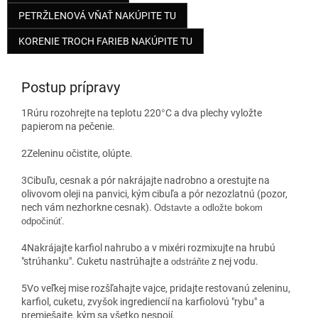
PETRŽLENOVÁ VŇAŤ NAKÚPITE TU
KORENIE TROCH FARIEB NAKÚPITE TU
Postup prípravy
1
Rúru rozohrejte na teplotu 220
°
C a dva plechy vyložte
papierom na pečenie.
2
Zeleninu očistite, olúpte.
3
Cibuľu, cesnak a pór nakrájajte nadrobno a orestujte na
olivovom oleji na panvici, kým cibuľa a pór nezozlatnú (pozor,
nech vám nezhorkne cesnak).
Odstavte a odložte bokom
odpočinúť.
4
Nakrájajte karfiol nahrubo a v mixéri rozmixujte na hrubú
"strúhanku". Cuketu nastrúhajte a
z nej vodu.
odstráňte
5
Vo veľkej mise rozšľahajte vajce, pridajte restovanú zeleninu,
karfiol, cuketu, zvyšok ingrediencií na karfiolovú "rybu" a
premiešajte, kým sa všetko nespojí.