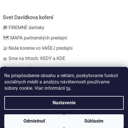
Svet Davídkova koření
🎁 FIREMNÉ darčeky
🗺️ MAPA partnerských predajní
🤝 Naše korenie vo VAŠEJ predajni
🧺 Sme na trhoch: KEDY a KDE
💍 SVADOBNÉ darčeky
Na prispôsobenie obsahu a reklám, poskytovanie funkcií
sociálnych médií a analýzu návštevnosti používame
súbory cookie. Viac informácií
tu
.
Vytvoril Shoptet
Nastavil tým
EshopyUmíme.cz
a
Štefan Mazáň
Nastavenie
Copyright 2026
Koření od Davídka s.r.o.
. Všetky práva vyhradené.
Odmietnuť
Súhlasím
Upraviť nastavenie cookies