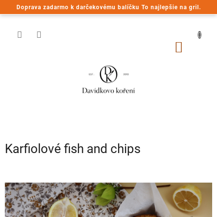
Prejsť
Doprava zadarmo k darčekovému balíčku To najlepšie na gril.
na
obsah
NÁKU
KOŠÍK
Karfiolové fish and chips