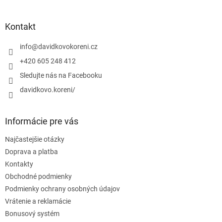
á
p
ä
Kontakt
t
i
info
@
davidkovokoreni.cz
e
+420 605 248 412
Sledujte nás na Facebooku
davidkovo.koreni/
Informácie pre vás
Najčastejšie otázky
Doprava a platba
Kontakty
Obchodné podmienky
Podmienky ochrany osobných údajov
Vrátenie a reklamácie
Bonusový systém