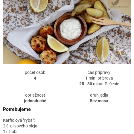
počet osôb
čas prípravy
4
1
min. príprava
25 - 30
minut Pečenie
obtiažnosť
druh jedla
jednoduché
Bez masa
Potrebujeme
Karfiolová "ryba":
2 čl olivového oleja
1 cibuľa