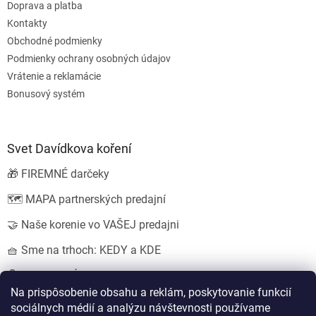
Doprava a platba
Kontakty
Obchodné podmienky
Podmienky ochrany osobných údajov
Vrátenie a reklamácie
Bonusový systém
Svet Davídkova koření
🎁 FIREMNÉ darčeky
🗺️ MAPA partnerských predajní
🤝 Naše korenie vo VAŠEJ predajni
🧺 Sme na trhoch: KEDY a KDE
💍 SVADOBNÉ darčeky
Na prispôsobenie obsahu a reklám, poskytovanie funkcií
sociálnych médií a analýzu návštevnosti používame