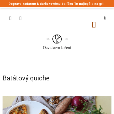
Prejsť
Doprava zadarmo k darčekovému balíčku To najlepšie na gril.
na
obsah
NÁKU
KOŠÍK
Batátový quiche