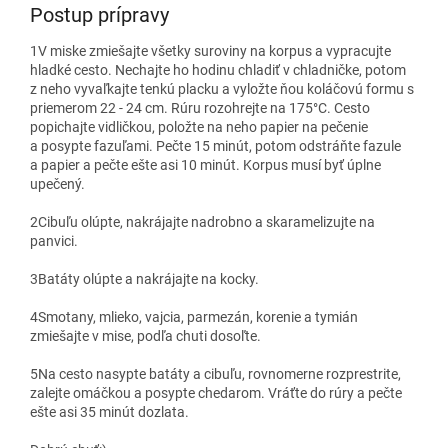
Postup prípravy
1
V miske zmiešajte všetky suroviny na korpus a vypracujte
hladké cesto. Nechajte ho hodinu chladiť v chladničke, potom
z neho vyvaľkajte tenkú placku a vyložte ňou koláčovú formu s
priemerom 22 - 24 cm. Rúru rozohrejte na 175°C. Cesto
popichajte vidličkou, položte na neho papier na pečenie
a posypte fazuľami. Pečte 15 minút, potom odstráňte fazule
a papier a pečte ešte asi 10 minút. Korpus musí byť úplne
upečený.
2
Cibuľu olúpte, nakrájajte nadrobno a skaramelizujte na
panvici.
3
Batáty olúpte a nakrájajte na kocky.
4
Smotany, mlieko, vajcia, parmezán, korenie a tymián
zmiešajte v mise, podľa chuti dosoľte.
5
Na cesto nasypte batáty a cibuľu, rovnomerne rozprestrite,
zalejte omáčkou a posypte chedarom. Vráťte do rúry a pečte
ešte asi 35 minút dozlata.