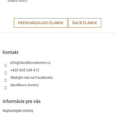
Dobrú chuť:)
PREDCHÁDZAJÚCI ČLÁNOK
ĎALŠÍ ČLÁNOK
Z
á
p
ä
Kontakt
t
i
info
@
davidkovokoreni.cz
e
+420 605 248 412
Sledujte nás na Facebooku
davidkovo.koreni/
Informácie pre vás
Najčastejšie otázky