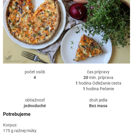
počet osôb
čas prípravy
4
20
min. príprava
1
hodina Odležanie cesta
1
hodina Pečenie
obtiažnosť
druh jedla
jednoduché
Bez masa
Potrebujeme
Korpus:
175 g ražnej múky