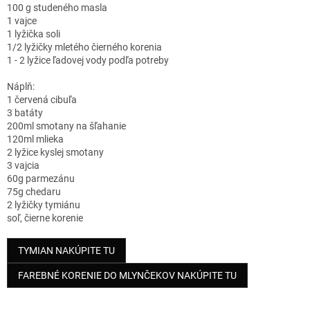
100 g studeného masla
1 vajce
1 lyžička soli
1/2 lyžičky mletého čierného korenia
1 - 2 lyžice ľadovej vody podľa potreby
Náplň:
1 červená cibuľa
3 batáty
200ml smotany na šľahanie
120ml mlieka
2 lyžice kyslej smotany
3 vajcia
60g parmezánu
75g chedaru
2 lyžičky tymiánu
soľ, čierne korenie
TYMIAN NAKÚPITE TU
FAREBNÉ KORENIE DO MLYNČEKOV NAKÚPITE TU