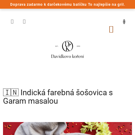
Prejsť
Doprava zadarmo k darčekovému balíčku To najlepšie na gril.
na
obsah
NÁKU
KOŠÍK
🇮🇳 Indická farebná šošovica s
Garam masalou