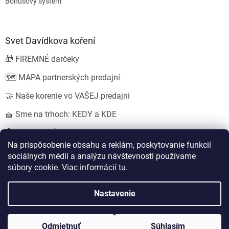
Bonusový systém
Svet Davídkova koření
🎁 FIREMNÉ darčeky
🗺️ MAPA partnerských predajní
🤝 Naše korenie vo VAŠEJ predajni
🧺 Sme na trhoch: KEDY a KDE
💍 SVADOBNÉ darčeky
Na prispôsobenie obsahu a reklám, poskytovanie funkcií
sociálnych médií a analýzu návštevnosti používame
súbory cookie. Viac informácií
tu
.
Vytvoril Shoptet
Nastavil tým
EshopyUmíme.cz
a
Štefan Mazáň
Nastavenie
Copyright 2026
Koření od Davídka s.r.o.
. Všetky práva vyhradené.
Odmietnuť
Súhlasím
Upraviť nastavenie cookies