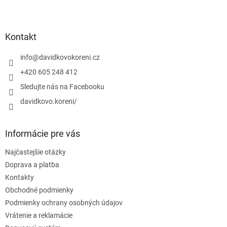
Z
á
p
ä
Kontakt
t
i
info
@
davidkovokoreni.cz
e
+420 605 248 412
Sledujte nás na Facebooku
davidkovo.koreni/
Informácie pre vás
Najčastejšie otázky
Doprava a platba
Kontakty
Obchodné podmienky
Podmienky ochrany osobných údajov
Vrátenie a reklamácie