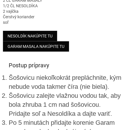
2 ČL GARAM MASALY
1/2 ČL NESOLDÍKA
2 vajíčka
Čerstvý koriander
soľ
NESOLDÍK NAKÚPITE TU
GARAM MASALA NAKÚPITE TU
Postup prípravy
Šošovicu niekoľkokrát prepláchnite, kým
nebude voda takmer číra (nie biela).
Šošovicu zalejte vlažnou vodou tak, aby
bola zhruba 1 cm nad šošovicou.
Pridajte soľ a Nesoldíka a dajte variť.
Po 5 minutách přidajte korenie Garam