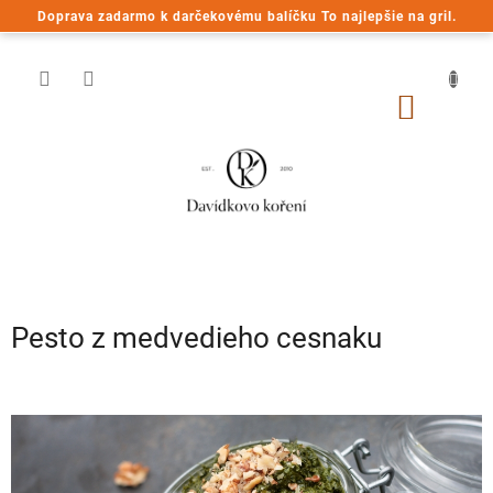
Prejsť
Doprava zadarmo k darčekovému balíčku To najlepšie na gril.
na
obsah
NÁKU
KOŠÍK
Pesto z medvedieho cesnaku