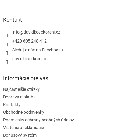
á
p
ä
Kontakt
t
i
info
@
davidkovokoreni.cz
e
+420 605 248 412
Sledujte nás na Facebooku
davidkovo.koreni/
Informácie pre vás
Najčastejšie otázky
Doprava a platba
Kontakty
Obchodné podmienky
Podmienky ochrany osobných údajov
Vrátenie a reklamácie
Bonusový systém