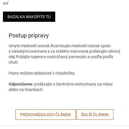
soľ
BAZALKA NAKÚPITE TU
Postup prípravy
Umyte medvedí cesnak.Rozmixujte medvedí cesnak spolu
s vlašskými orechami a za stáleho mixovania pridávajte olivový
olej.Pridajte najemno nastrúhaný parmezán a osoľte podľa
chuti.
Pesto môžete skladovať v chladničke.
Odporúčame:
podávajte s čerstvými cestovinami, na mäse
alebo na hriankach.
PREDCHÁDZAJÚCI ČLÁNOK
ĎALŠÍ ČLÁNOK
Z