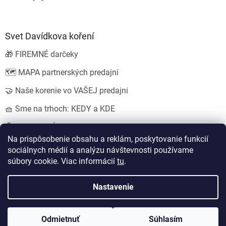
Svet Davídkova koření
🎁 FIREMNÉ darčeky
🗺️ MAPA partnerských predajní
🤝 Naše korenie vo VAŠEJ predajni
🧺 Sme na trhoch: KEDY a KDE
💍 SVADOBNÉ darčeky
Na prispôsobenie obsahu a reklám, poskytovanie funkcií
sociálnych médií a analýzu návštevnosti používame
súbory cookie. Viac informácií
tu
.
Vytvoril Shoptet
Nastavil tým
EshopyUmíme.cz
a
Štefan Mazáň
Nastavenie
Copyright 2026
Koření od Davídka s.r.o.
. Všetky práva vyhradené.
Odmietnuť
Súhlasím
Upraviť nastavenie cookies