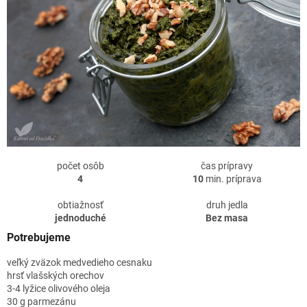
počet osôb
čas prípravy
4
10
min. príprava
obtiažnosť
druh jedla
jednoduché
Bez masa
Potrebujeme
veľký zväzok medvedieho cesnaku
hrsť vlašských orechov
3-4 lyžice olivového oleja
30 g parmezánu