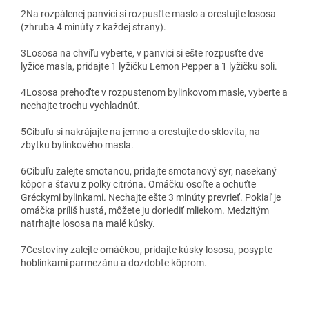
2
Na rozpálenej panvici si rozpusťte maslo a orestujte lososa
(zhruba 4 minúty z každej strany).
3
Lososa na chvíľu vyberte, v panvici si ešte rozpusťte dve
lyžice masla, pridajte 1 lyžičku Lemon Pepper a 1 lyžičku soli.
4
Lososa prehoďte v rozpustenom bylinkovom masle, vyberte a
nechajte trochu vychladnúť.
5
Cibuľu si nakrájajte na jemno a orestujte do sklovita, na
zbytku bylinkového masla.
6
Cibuľu zalejte smotanou, pridajte smotanový syr, nasekaný
kôpor a šťavu z polky citróna. Omáčku osoľte a ochuťte
Gréckymi bylinkami. Nechajte ešte 3 minúty prevrieť. Pokiaľ je
omáčka príliš hustá, môžete ju doriediť mliekom. Medzitým
natrhajte lososa na malé kúsky.
7
Cestoviny zalejte omáčkou, pridajte kúsky lososa, posypte
hoblinkami parmezánu a dozdobte kôprom.