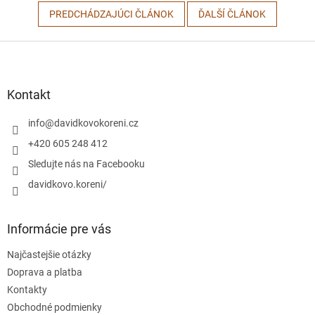
PREDCHÁDZAJÚCI ČLÁNOK
ĎALŠÍ ČLÁNOK
Z
á
p
ä
Kontakt
t
i
info
@
davidkovokoreni.cz
e
+420 605 248 412
Sledujte nás na Facebooku
davidkovo.koreni/
Informácie pre vás
Najčastejšie otázky
Doprava a platba
Kontakty
Obchodné podmienky