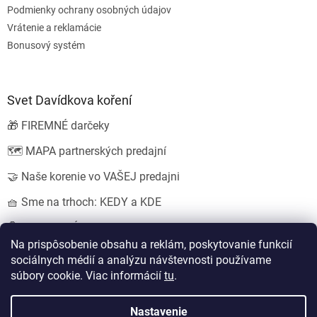
Podmienky ochrany osobných údajov
Vrátenie a reklamácie
Bonusový systém
Svet Davídkova koření
🎁 FIREMNÉ darčeky
🗺️ MAPA partnerských predajní
🤝 Naše korenie vo VAŠEJ predajni
🧺 Sme na trhoch: KEDY a KDE
💍 SVADOBNÉ darčeky
Na prispôsobenie obsahu a reklám, poskytovanie funkcií
sociálnych médií a analýzu návštevnosti používame
súbory cookie. Viac informácií
tu
.
Vytvoril Shoptet
Nastavil tým
EshopyUmíme.cz
a
Štefan Mazáň
Nastavenie