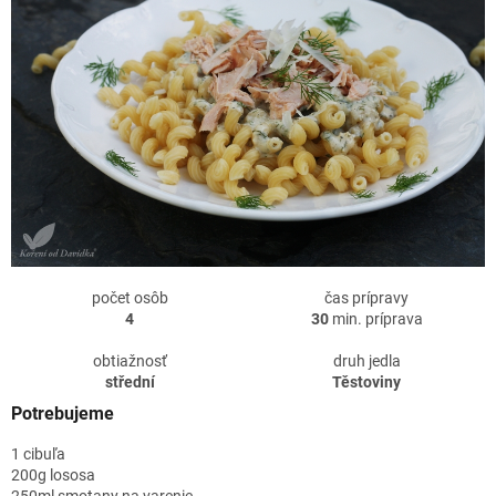
počet osôb
čas prípravy
4
30
min. príprava
obtiažnosť
druh jedla
střední
Těstoviny
Potrebujeme
1 cibuľa
200g lososa