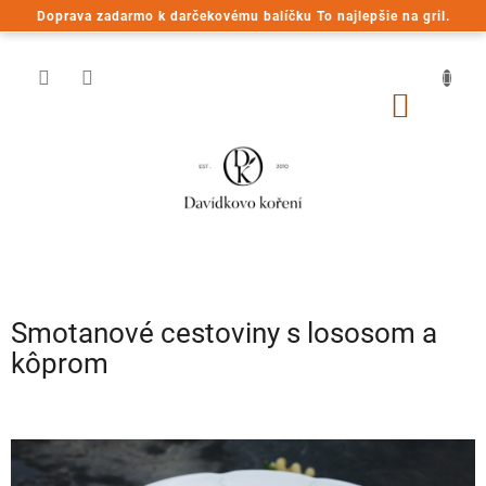
Prejsť
Doprava zadarmo k darčekovému balíčku To najlepšie na gril.
na
obsah
NÁKU
KOŠÍK
Smotanové cestoviny s lososom a
kôprom