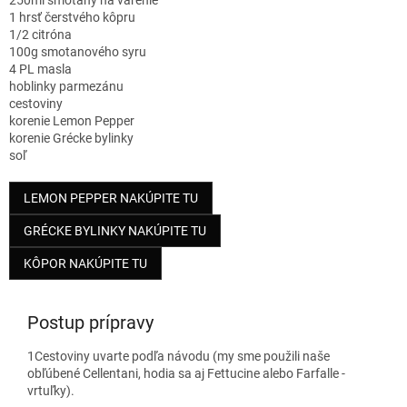
250ml smotany na varenie
1 hrsť čerstvého kôpru
1/2 citróna
100g smotanového syru
4 PL masla
hoblinky parmezánu
cestoviny
korenie Lemon Pepper
korenie Grécke bylinky
soľ
LEMON PEPPER NAKÚPITE TU
GRÉCKE BYLINKY NAKÚPITE TU
KÔPOR NAKÚPITE TU
Postup prípravy
1
Cestoviny uvarte podľa návodu (my sme použili naše
obľúbené Cellentani, hodia sa aj Fettucine alebo Farfalle -
vrtuľky).