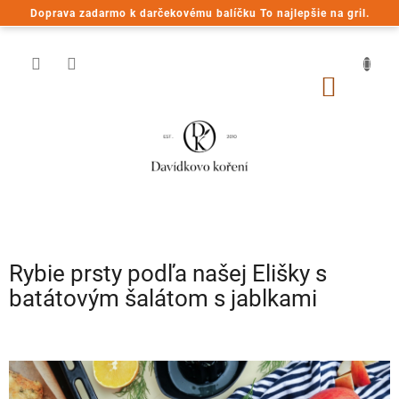
Prejsť
Doprava zadarmo k darčekovému balíčku To najlepšie na gril.
na
obsah
NÁKU
KOŠÍK
Rybie prsty podľa našej Elišky s
batátovým šalátom s jablkami