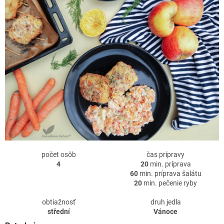
počet osôb
čas prípravy
4
20
min. príprava
60
min. príprava šalátu
20
min. pečenie ryby
obtiažnosť
druh jedla
střední
Vánoce