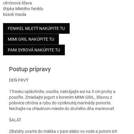
citrónová šťava
štipka Mletého feniklu
kúsok masla
FENIKEL MLETÝ NAKÚPITE TU
MIMI GRIL NAKÚPITE TU
PANI SYROVÁ NAKÚPITE TU
Postup prípravy
DEŇ PRVÝ
1
Tresku opláchnite, osušte, nakrájajte asi na 3 cm pruhy a
posoľte. Zmiešajte jogurt s korením MIMI GRIL, šťavou z
polovice citróna a rybu do vzniknutej marinády ponorte.
Nechajte na chladnom mieste do druhého dňa marinovať.
ŠALÁT
2
Batáty uvarte do mäkka v pare alebo vo vode a potom ich