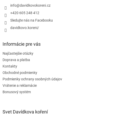
t
i
info
@
davidkovokoreni.cz
e
+420 605 248 412
Sledujte nás na Facebooku
davidkovo.koreni/
Informácie pre vás
Najčastejšie otázky
Doprava a platba
Kontakty
Obchodné podmienky
Podmienky ochrany osobných údajov
Vrátenie a reklamácie
Bonusový systém
Svet Davídkova koření