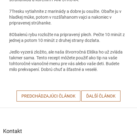
7
Tresku vytiahnite z marinády a dobre ju osušte. Obaľte ju v
hladkej múke, potom v rozšľahanom vajci a nakoniec v
pripravenej strúhanke.
8
Obalenú rybu rozložte na pripravený plech. Pečte 10 minút z
jednej a potom 10 minút z druhej strany dozlata.
Jedlo vyzerá zložito, ale naša štvorročná Eliška ho už zvláda
takmer sama. Tento recept môžete použiť ako tip na vaše
tohtoročné vianočné menu pre vás alebo vaše deti. Budete
milo prekvapení. Dobrú chuť a šťastné a veselé.
PREDCHÁDZAJÚCI ČLÁNOK
ĎALŠÍ ČLÁNOK
Z
á
p
ä
Kontakt