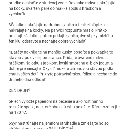
prudko ochlaďte v studenej vode. Rovnako mrkvu nakrájajte
na kocky, uvarte v pare do mäkka spolu s hráškom a
vychlaďte.
3
Šalotku nakrájajte nadrobno, jablko a fenikel olúpte a
nakrájajte na kocky. Na panvici rozpusťte maslo, krátko
orestujte šalotku, potom pridajte jablko, dve štipky mletého
feniklu, odstavte a nechajte dobre vychladiť.
4
Batáty nakrájajte na menšie kúsky, posoľte a pokvapkajte
šťavou z polovice pomaranča. Pridajte uvarenú mrkvu s
hráškom, šalotku s jablkom, kyslú smotanu aj biely jogurt a
dobre premiešajte. Okysliť môžete citrónovou šťavou podľa
chuti vašich detí. Prikryte potravinárskou fóliou a nechajte do
druhého dňa odležať.
DEŇ DRUHÝ
5
Plech vyložte papierom na pečenie a ako rošt naňho
rozložte špajle, na ktoré obalenú rybu položíte. Rúru rozohrejte
na 170 °C.
6
Syr nastrúhajte na jemnom strúhadle a zmiešajte ho so
strúhankou a korením PANI SÝROVÁ.