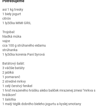
Potrebujeme
asi 1 kg tresky
1 biely jogurt
citrón
1 lyžička MIMI GRIL
Trojobal:
hladká múka
vajce
cca 100 g strúhaného eidamu
strúhanka
1 lyžička korenia Paní Syrová
Batátový šalát:
3 väčšie batáty
2 jablká
1 pomaranč
2 stredné mrkvy
1 celý čerstvý fenikel
1 hrsť mrazeného hrášku alebo balíček mrazenej zmesi "mrkva s
hráškom"
1 šalotka
1 malý téglik dobrého bieleho jogurtu a kyslej smotany