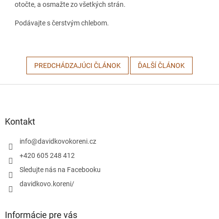
otočte, a osmažte zo všetkých strán.
Podávajte s čerstvým chlebom.
PREDCHÁDZAJÚCI ČLÁNOK
ĎALŠÍ ČLÁNOK
Z
á
p
ä
Kontakt
t
i
info
@
davidkovokoreni.cz
e
+420 605 248 412
Sledujte nás na Facebooku
davidkovo.koreni/
Informácie pre vás