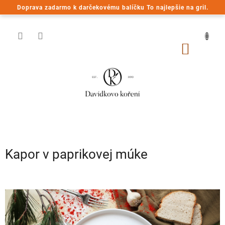
Prejsť
Doprava zadarmo k darčekovému balíčku To najlepšie na gril.
na
obsah
NÁKU
KOŠÍK
Kapor v paprikovej múke