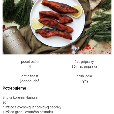
počet osôb
čas prípravy
4
30
min. príprava
obtiažnosť
druh jedla
jednoduché
Ryby
Potrebujeme
štipka korenia Harissa
soľ
4 lyžice slovenskej lahôdkovej papriky
1 lyžica granulovaného cesnaku