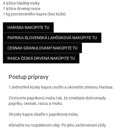
4 lyžice hladkej múky
1 lyžica drvenej rasce
1 kg porciovaného kapra (bez kože)
HARISSA NAKÚPITE TU
PAPRIKA SLOVENSKÁ LAHÔDKOVÁ NAKÚPITE TU
CESNAK GRANULOVANÝ NAKÚPITE TU
RASCA ČESKÁ DRVENÁ NAKÚPITE TU
Postup prípravy
1
Jednotlivé kúsky kapra osoľte a okoreňte zmesou Harissa.
2
Vytvorte paprikovú múku tak, že zmiešate dohromady
papriku, cesnak, rascu a múku.
3
Kúsky kapra obaľte v paprikovej múke.
4
Smažte na rozpálenom oleji. Po jeho začervenaní vždy