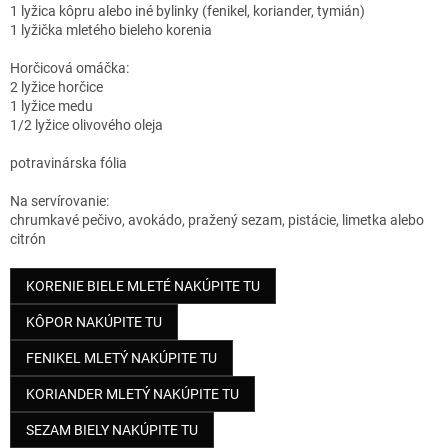
1 lyžica kôpru alebo iné bylinky (fenikel, koriander, tymián)
1 lyžička mletého bieleho korenia
Horčicová omáčka:
2 lyžice horčice
1 lyžice medu
1/2 lyžice olivového oleja
potravinárska fólia
Na servírovanie:
chrumkavé pečivo, avokádo, pražený sezam, pistácie, limetka alebo
citrón
KORENIE BIELE MLETÉ NAKÚPITE TU
KÔPOR NAKÚPITE TU
FENIKEL MLETÝ NAKÚPITE TU
KORIANDER MLETÝ NAKÚPITE TU
SEZAM BIELY NAKÚPITE TU