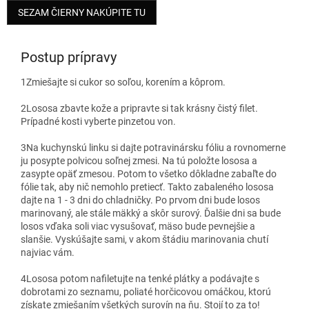
SEZAM ČIERNY NAKÚPITE TU
Postup prípravy
1
Zmiešajte si cukor so soľou, korením a kôprom.
2
Lososa zbavte kože a pripravte si tak krásny čistý filet.
Prípadné kosti vyberte pinzetou von.
3
Na kuchynskú linku si dajte potravinársku fóliu a rovnomerne
ju posypte polvicou soľnej zmesi. Na tú položte lososa a
zasypte opäť zmesou. Potom to všetko dôkladne zabaľte do
fólie tak, aby nič nemohlo pretiecť. Takto zabaleného lososa
dajte na 1 - 3 dni do chladničky. Po prvom dni bude losos
marinovaný, ale stále mäkký a skôr surový. Ďalšie dni sa bude
losos vďaka soli viac vysušovať, mäso bude pevnejšie a
slanšie. Vyskúšajte sami, v akom štádiu marinovania chutí
najviac vám.
4
Lososa potom nafiletujte na tenké plátky a podávajte s
dobrotami zo seznamu, poliaté horčicovou omáčkou, ktorú
získate zmiešaním všetkých surovín na ňu. Stojí to za to!