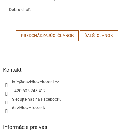
Dobrú chuť.
PREDCHÁDZAJÚCI ČLÁNOK
ĎALŠÍ ČLÁNOK
Z
á
p
ä
Kontakt
t
i
info
@
davidkovokoreni.cz
e
+420 605 248 412
Sledujte nás na Facebooku
davidkovo.koreni/
Informácie pre vás