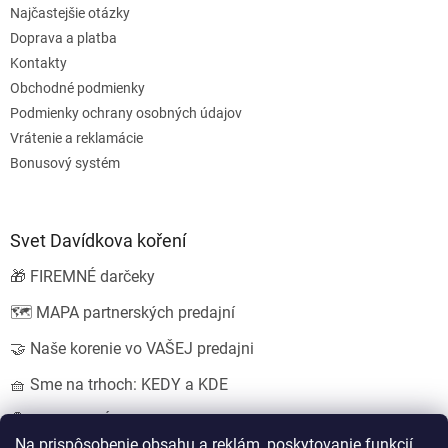
Najčastejšie otázky
Doprava a platba
Kontakty
Obchodné podmienky
Podmienky ochrany osobných údajov
Vrátenie a reklamácie
Bonusový systém
Svet Davídkova koření
🎁 FIREMNÉ darčeky
🗺️ MAPA partnerských predajní
🤝 Naše korenie vo VAŠEJ predajni
🧺 Sme na trhoch: KEDY a KDE
💍 SVADOBNÉ darčeky
Na prispôsobenie obsahu a reklám, poskytovanie funkcií