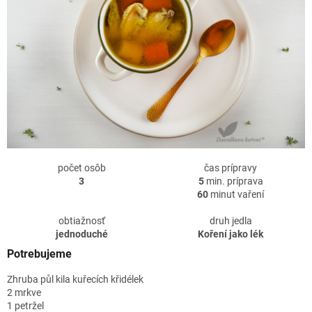
počet osôb
čas prípravy
3
5
min. príprava
60
minut vaření
obtiažnosť
druh jedla
jednoduché
Koření jako lék
Potrebujeme
Zhruba půl kila kuřecích křidélek
2 mrkve
1 petržel