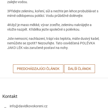
zalejte vodou.
3
Přidejte zeleninu, koření, sůl a nechte jen lehce probublávat s
mírně odklopenou poklicí. Vodu průběžně dolévejte.
4
Když je maso měkké, vývar zceďte, zeleninu nakrájejte a
vložte nazpět. Křidélka jezte společně s polévkou.
Jste nemocní, nachlazení, trápí vás teplota, máte dusivý kašel,
nemůžete se zpotit? Nezoufejte. Tato osvědčená POLÉVKA
JAKO LÉK vás zaručeně postaví na nohy.
PREDCHÁDZAJÚCI ČLÁNOK
ĎALŠÍ ČLÁNOK
Z
á
p
ä
Kontakt
t
i
info
@
davidkovokoreni.cz