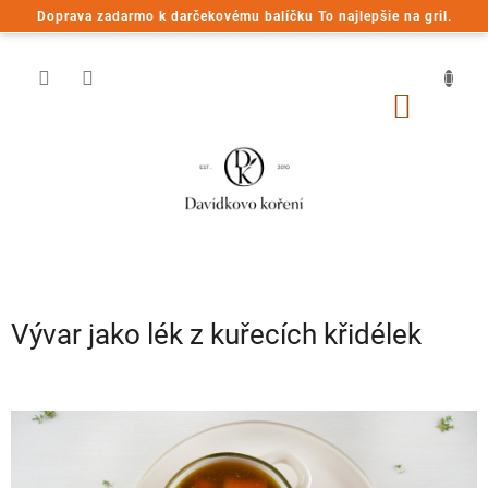
Prejsť
Doprava zadarmo k darčekovému balíčku To najlepšie na gril.
na
obsah
NÁKU
KOŠÍK
Vývar jako lék z kuřecích křidélek