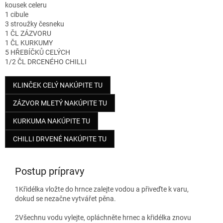
kousek celeru
1 cibule
3 stroužky česneku
1 ČL ZÁZVORU
1 ČL KURKUMY
5 HŘEBÍČKŮ CELÝCH
1/2 ČL DRCENÉHO CHILLI
KLINČEK CELÝ NAKÚPITE TU
ZÁZVOR MLETÝ NAKÚPITE TU
KURKUMA NAKÚPITE TU
CHILLI DRVENÉ NAKÚPITE TU
Postup prípravy
1
Křidélka vložte do hrnce zalejte vodou a přiveďte k varu,
dokud se nezačne vytvářet pěna.
2
Všechnu vodu vylejte, opláchněte hrnec a křidélka znovu