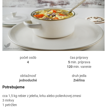
počet osôb
čas prípravy
4
5
min. príprava
120
min. varenie
obtiažnosť
druh jedla
jednoduché
Zvěřina
Potrebujeme
cca 1,5 kg rebier z jeleňa, krku alebo polievkovej zmesi
3 mrkvy
1 petržlen