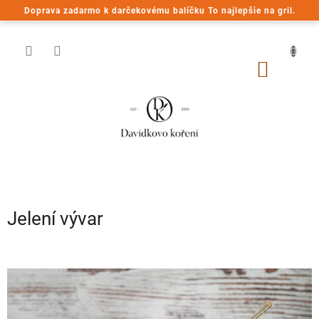
Prejsť
Doprava zadarmo k darčekovému balíčku To najlepšie na gril.
na
obsah
NÁKU
KOŠÍK
Jelení vývar