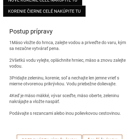
NOVÉ KORENIE CELÉ NAKÚPITE TU
KORENIE ČIERNE CELÉ NAKÚPITE TU
Postup prípravy
1
Mäso vložte do hrnca, zalejte vodou a priveďte do varu, kým
sa nezačne vytvárať pena.
2
Všetkú vodu vylejte, opláchnite hrniec, mäso a znovu zalejte
vodou.
3
Pridajte zeleninu, korenie, soľ a nechajte len jemne vrieť s
mierne otvorenou prikrývkou. Vodu priebežne dolievajte.
4
Keď je mäso mäkké, vývar sceďte, mäso oberte, zeleninu
nakrájajte a vložte naspäť.
Podávajte s rezancami alebo inou polievkovou cestovinou.