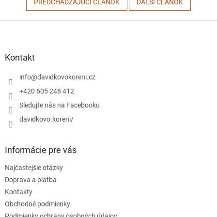
PREDCHÁDZAJÚCI ČLÁNOK
ĎALŠÍ ČLÁNOK
Z
á
p
ä
Kontakt
t
i
info
@
davidkovokoreni.cz
e
+420 605 248 412
Sledujte nás na Facebooku
davidkovo.koreni/
Informácie pre vás
Najčastejšie otázky
Doprava a platba
Kontakty
Obchodné podmienky
Podmienky ochrany osobných údajov