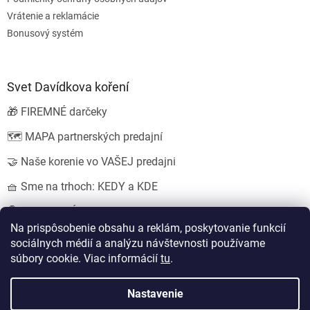
Vrátenie a reklamácie
Bonusový systém
Svet Davídkova koření
🎁 FIREMNÉ darčeky
🗺️ MAPA partnerských predajní
🤝 Naše korenie vo VAŠEJ predajni
🧺 Sme na trhoch: KEDY a KDE
💍 SVADOBNÉ darčeky
Na prispôsobenie obsahu a reklám, poskytovanie funkcií
sociálnych médií a analýzu návštevnosti používame
súbory cookie. Viac informácií
tu
.
Vytvoril Shoptet
Nastavil tým
EshopyUmíme.cz
a
Štefan Mazáň
Nastavenie