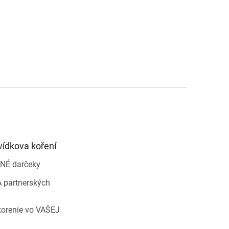
vídkova koření
NÉ darčeky
 partnerských
korenie vo VAŠEJ