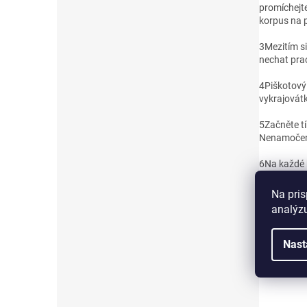
promíchejte
korpus na 
3
Mezitím s
nechat pra
4
Piškotový
vykrajovát
5
Začněte tí
Nenamočeno
6
Na každé 
7
Nahoru de
Na pris
Kolečko opě
analýzu
8
Hotové ti
minimálně 2
Nast