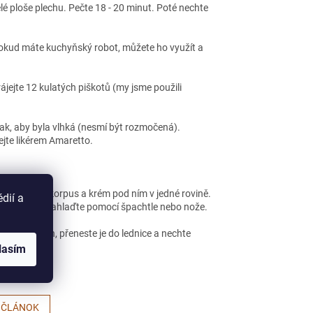
lé ploše plechu. Pečte 18 - 20 minut. Poté nechte
 Pokud máte kuchyňský robot, můžete ho využít a
jejte 12 kulatých piškotů (my jsme použili
tak, aby byla vlhká (nesmí být rozmočená).
jte likérem Amaretto.
te, aby byl korpus a krém pod ním v jedné rovině.
dií a
raje dortíku zahlaďte pomocí špachtle nebo nože.
te na plech, přeneste je do lednice a nechte
lasím
 ČLÁNOK