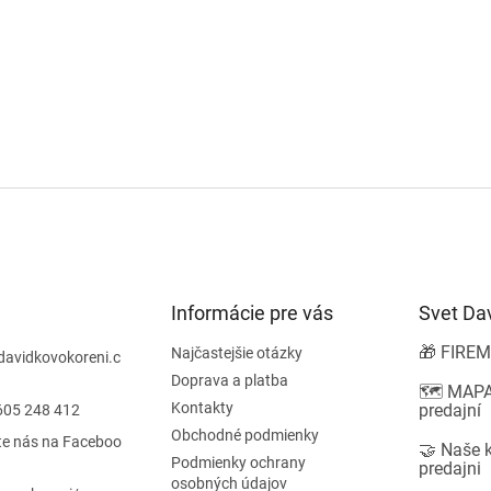
Informácie pre vás
Svet Da
🎁 FIREM
Najčastejšie otázky
davidkovokoreni.c
Doprava a platba
🗺️ MAPA
Kontakty
predajní
605 248 412
Obchodné podmienky
te nás na Faceboo
🤝 Naše 
Podmienky ochrany
predajni
osobných údajov