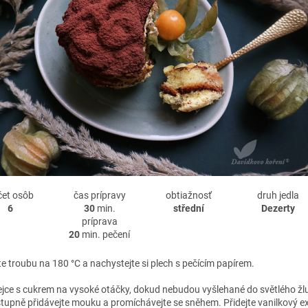
čet osôb
čas prípravy
obtiažnosť
druh jedla
6
30
min.
střední
Dezerty
príprava
20
min. pečení
e troubu na 180 °C a nachystejte si plech s pečícím papírem.
vejce s cukrem na vysoké otáčky, dokud nebudou vyšlehané do světlého žl
tupně přidávejte mouku a promíchávejte se sněhem. Přidejte vanilkový e