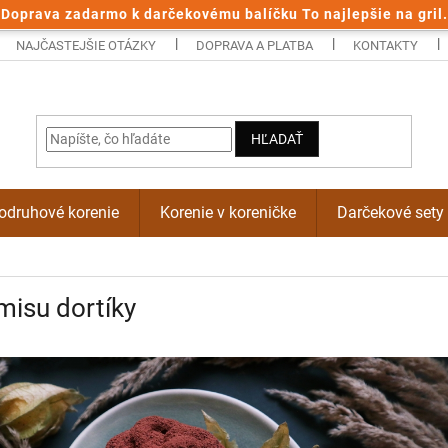
Doprava zadarmo k darčekovému balíčku To najlepšie na gril.
NAJČASTEJŠIE OTÁZKY
DOPRAVA A PLATBA
KONTAKTY
HĽADAŤ
odruhové korenie
Korenie v koreničke
Darčekové sety
misu dortíky