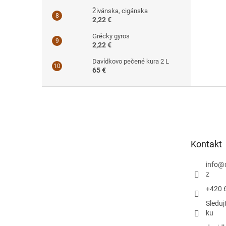
Živánska, cigánska
2,22 €
Grécky gyros
2,22 €
Davídkovo pečené kura 2 L
65 €
Z
á
p
ä
t
Kontakt
i
e
info
@
z
+420 
Sleduj
ku