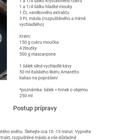
1 a 1/4 šálku krystalového cukru
1 a 1/4 šálku hladké mouky
1 ČL vanilkového extraktu
3 PL másla (rozpuštěného a mírně
vychladlého)
Krém:
150 g cukru moučka
4 žloutky
500 g mascarpone
1 šálek silné vychladlé kávy
50 ml italského likéru Amaretto
kakao na poprášení
*poznámka: šálek = hrnek o objemu
250 ml
Postup prípravy
utého sněhu. Šlehejte cca 10 -15 minut. Vypněte
xtrakt, rozpuštěné máslo a vše důkladně