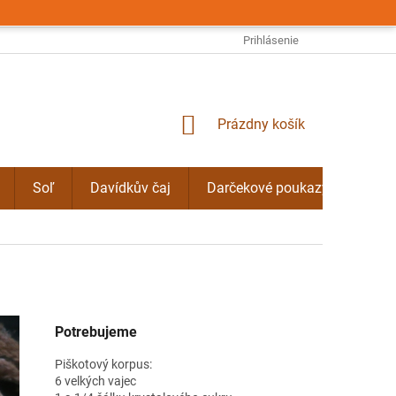
OBCHODNÉ PODMIENKY
PODMIENKY OCHRANY OSOBNÝCH ÚDAJO
Prihlásenie
NÁKUPNÝ
Prázdny košík
KOŠÍK
Soľ
Davídkův čaj
Darčekové poukazy
Byli
Potrebujeme
Piškotový korpus:
6 velkých vajec