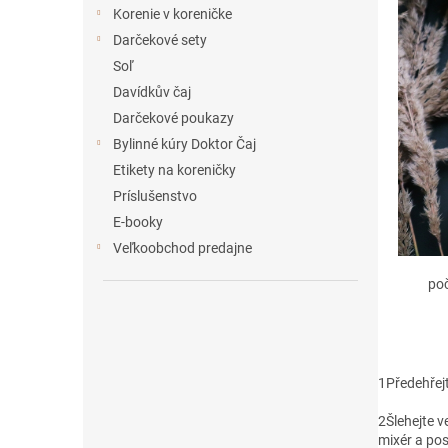
e
Korenie v koreničke
l
Darčekové sety
Soľ
Davídkův čaj
Darčekové poukazy
Bylinné kúry Doktor Čaj
Etikety na koreničky
Príslušenstvo
E-booky
Veľkoobchod predajne
po
1
Předehřejt
2
Šlehejte 
mixér a pos