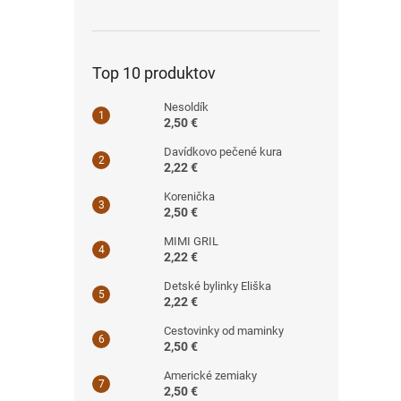
Top 10 produktov
Nesoldík
2,50 €
Davídkovo pečené kura
2,22 €
Korenička
2,50 €
MIMI GRIL
2,22 €
Detské bylinky Eliška
2,22 €
Cestovinky od maminky
2,50 €
Americké zemiaky
2,50 €