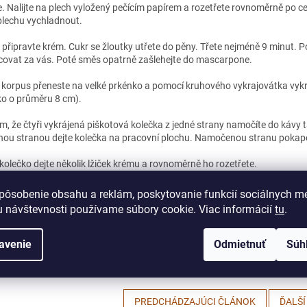
. Nalijte na plech vyložený pečícím papírem a rozetřete rovnoměrně po ce
plechu vychladnout.
i připravte krém. Cukr se žloutky utřete do pěny. Třete nejméně 9 minut.
covat za vás. Poté směs opatrně zašlehejte do mascarpone.
 korpus přeneste na velké prkénko a pomocí kruhového vykrajovátka vykrá
ko o průměru 8 cm).
m, že čtyři vykrájená piškotová kolečka z jedné strany namočíte do kávy 
u stranou dejte kolečka na pracovní plochu. Namočenou stranu pokape
kolečko dejte několik lžiček krému a rovnoměrně ho rozetřete.
jte další piškotové kolečko namočené z obou stran do kávy. Jemně přitlač
pôsobenie obsahu a reklám, poskytovanie funkcií sociálnych mé
t pokapejte likérem. Nakonec potřete další vrstvou krému a uhlaďte. Ok
 návštevnosti používame súbory cookie. Viac informácií
tu
.
ramisu dortíky poprašte kakaem pomocí jemného sítka. Tiramisu dortíky dej
 hodiny chladit (ideálně přes noc).
avenie
Odmietnuť
Súh
PREDCHÁDZAJÚCI ČLÁNOK
ĎALŠÍ