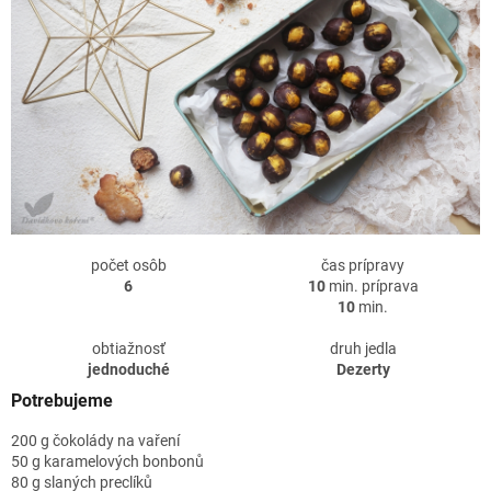
počet osôb
čas prípravy
6
10
min. príprava
10
min.
obtiažnosť
druh jedla
jednoduché
Dezerty
Potrebujeme
200 g čokolády na vaření
50 g karamelových bonbonů
80 g slaných preclíků