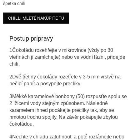
špetka chili
CHILLI MLETÉ NAKÚPITE TU
Postup prípravy
1
Čokoládu rozehřejte v mikrovlnce (vždy po 30 
vteřinách ji zamíchejte) nebo ve vodní lázni, přidejde 
chili.
2
Dvě třetiny 
čokolády rozetřete v 3-5 mm vrstvě na 
pečicí papír a posypejte preclíky. 
3
Měkké karamelové bonbony (50) rozpusťte spolu se 
2 lžícemi vody stejným způsobem. Následně 
karamelem ihned pocákejte preclíky tak, aby se 
hmotou trochu spojily. Na závěr pokapejte zbylou 
čokoládou. 
4
Nechte v chladu zatuhnout, a poté rozlámejte nebo 