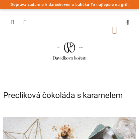
Prejsť
Doprava zadarmo k darčekovému balíčku To najlepšie na gril.
na
obsah
NÁKU
KOŠÍK
Preclíková čokoláda s karamelem