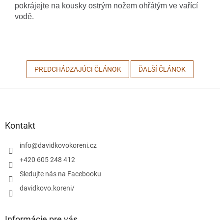
pokrájejte na kousky ostrým nožem ohřátým ve vařící 
vodě.
PREDCHÁDZAJÚCI ČLÁNOK
ĎALŠÍ ČLÁNOK
Z
á
p
ä
Kontakt
t
i
info
@
davidkovokoreni.cz
e
+420 605 248 412
Sledujte nás na Facebooku
davidkovo.koreni/
Informácie pre vás