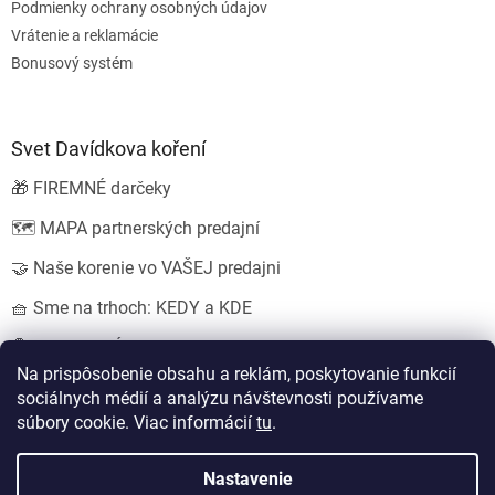
Podmienky ochrany osobných údajov
Vrátenie a reklamácie
Bonusový systém
Svet Davídkova koření
🎁 FIREMNÉ darčeky
🗺️ MAPA partnerských predajní
🤝 Naše korenie vo VAŠEJ predajni
🧺 Sme na trhoch: KEDY a KDE
💍 SVADOBNÉ darčeky
Na prispôsobenie obsahu a reklám, poskytovanie funkcií
sociálnych médií a analýzu návštevnosti používame
súbory cookie. Viac informácií
tu
.
Vytvoril Shoptet
Nastavil tým
EshopyUmíme.cz
a
Štefan Mazáň
Nastavenie