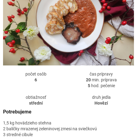
počet osôb
čas prípravy
6
20
min. príprava
5
hod. pečenie
obtiažnosť
druh jedla
střední
Hovězí
Potrebujeme
1,5 kg hovädzieho stehna
2 balíčky mrazenej zeleninovej zmesi na sviečkovú
3 stredné cibule