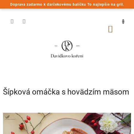
Prejsť
Doprava zadarmo k darčekovému balíčku To najlepšie na gril.
na
obsah
NÁKU
KOŠÍK
Šípková omáčka s hovädzím mäsom