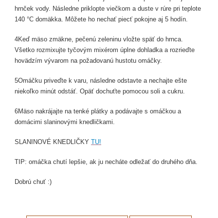
hrnček vody. Následne priklopte viečkom a duste v rúre pri teplote
140 °C domäkka. Môžete ho nechať piecť pokojne aj 5 hodín.
4
Keď mäso zmäkne, pečenú zeleninu vložte späť do hrnca.
Všetko rozmixujte tyčovým mixérom úplne dohladka a rozrieďte
hovädzím vývarom na požadovanú hustotu omáčky.
5
Omáčku priveďte k varu, následne odstavte a nechajte ešte
niekoľko minút odstáť. Opäť dochuťte pomocou soli a cukru.
6
Mäso nakrájajte na tenké plátky a podávajte s omáčkou a
domácimi slaninovými knedličkami.
SLANINOVÉ KNEDLIČKY
TU
!
TIP: omáčka chutí lepšie, ak ju necháte odležať do druhého dňa.
Dobrú chuť :)