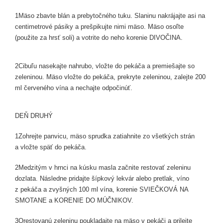
1
Mäso zbavte blán a prebytočného tuku. Slaninu nakrájajte asi na
centimetrové pásiky a prešpikujte nimi mäso. Mäso osoľte
(použite za hrsť soli) a votrite do neho korenie DIVOČINA.
2
Cibuľu nasekajte nahrubo, vložte do pekáča a premiešajte so
zeleninou. Mäso vložte do pekáča, prekryte zeleninou, zalejte 200
ml červeného vína a nechajte odpočinúť.
DEŇ DRUHÝ
1
Zohrejte panvicu, mäso sprudka zatiahnite zo všetkých strán
a vložte späť do pekáča.
2
Medzitým v hrnci na kúsku masla začnite restovať zeleninu
dozlata. Následne pridajte šípkový lekvár alebo pretlak, víno
z pekáča a zvyšných 100 ml vína, korenie SVIEČKOVÁ NA
SMOTANE a KORENIE DO MÚČNIKOV.
3
Orestovanú zeleninu poukladajte na mäso v pekáči a prilejte