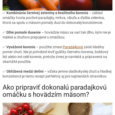
✅
Kombinácia čerstvej zeleniny a kvalitného korenia
– základ
omáčky tvoria poctivé paradajky, mrkva, cibuľa a ďalšia zelenina,
ktorá sa spolu s mäsom pomaly dusí do dokonalej konzistencie.
✅
Dlhé pomalé dusenie
– hovädzie mäso sa varí tak dlho, kým nie je
mäkké a chuťovo prepojené s omáčkou.
✅
Vyvážené korenie
– použitie zmesi
Paradajková
zaistí ideálny
pomer chutí. Nie je potrebné loviť guličky čierneho korenia, bobkový
list alebo iné celé korenie, pretože zmes je namletá a pripravená na
okamžité použitie.
✅
Obľúbená medzi deťmi
– vďaka jemne sladkokyslej chuti a hladkej
konzistencii je tento recept perfektný aj pre najmenších stravníkov.
Ako pripraviť dokonalú paradajkovú
omáčku s hovädzím mäsom?