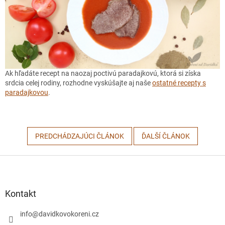
Ak hľadáte recept na naozaj poctivú paradajkovú, ktorá si získa
srdcia celej rodiny, rozhodne vyskúšajte aj naše
ostatné recepty s
paradajkovou
.
PREDCHÁDZAJÚCI ČLÁNOK
ĎALŠÍ ČLÁNOK
Z
á
p
ä
Kontakt
t
i
info
@
davidkovokoreni.cz