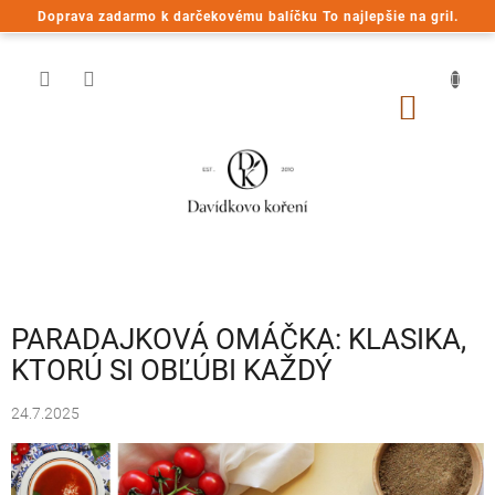
Prejsť
Doprava zadarmo k darčekovému balíčku To najlepšie na gril.
na
obsah
NÁKU
KOŠÍK
PARADAJKOVÁ OMÁČKA: KLASIKA,
KTORÚ SI OBĽÚBI KAŽDÝ
24.7.2025