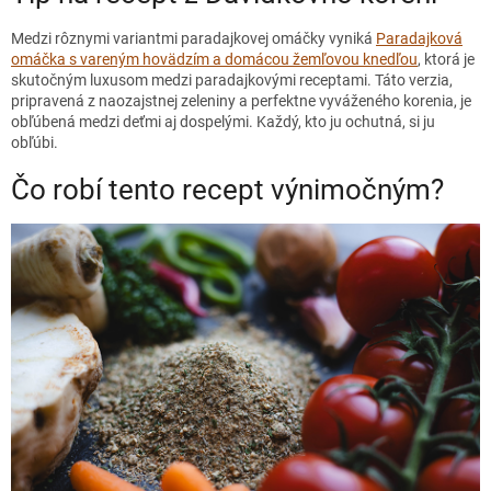
Medzi rôznymi variantmi paradajkovej omáčky vyniká
Paradajková
omáčka s vareným hovädzím a domácou žemľovou knedľou
, ktorá je
skutočným luxusom medzi paradajkovými receptami. Táto verzia,
pripravená z naozajstnej zeleniny a perfektne vyváženého korenia, je
obľúbená medzi deťmi aj dospelými. Každý, kto ju ochutná, si ju
obľúbi.
Čo robí tento recept výnimočným?