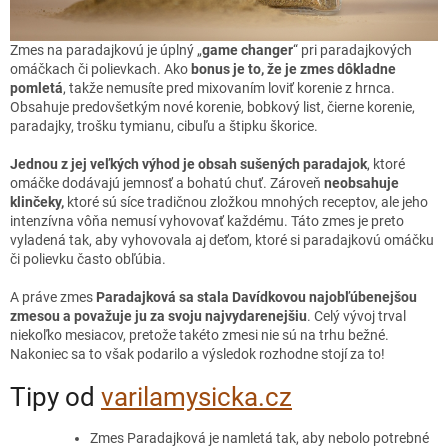
Zmes na paradajkovú je úplný „
game changer
“ pri paradajkových
omáčkach či polievkach. Ako
bonus je to, že je zmes dôkladne
pomletá
, takže nemusíte pred mixovaním loviť korenie z hrnca.
Obsahuje predovšetkým nové korenie, bobkový list, čierne korenie,
paradajky, trošku tymianu, cibuľu a štipku škorice.
Jednou z jej veľkých výhod je obsah sušených paradajok
, ktoré
omáčke dodávajú jemnosť a bohatú chuť. Zároveň
neobsahuje
klinčeky,
ktoré sú síce tradičnou zložkou mnohých receptov, ale jeho
intenzívna vôňa nemusí vyhovovať každému. Táto zmes je preto
vyladená tak, aby vyhovovala aj deťom, ktoré si paradajkovú omáčku
či polievku často obľúbia.
A práve zmes
Paradajková sa stala Davídkovou najobľúbenejšou
zmesou a považuje ju za svoju najvydarenejšiu
. Celý vývoj trval
niekoľko mesiacov, pretože takéto zmesi nie sú na trhu bežné.
Nakoniec sa to však podarilo a výsledok rozhodne stojí za to!
Tipy od
varilamysicka.cz
Zmes Paradajková je namletá tak, aby nebolo potrebné