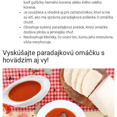
loviť guľôčky čierneho korenia alebo iného celého
korenia.
Je vyvážená a vhodná aj pre začiatočníkov, ktorí si nie
sú istí, ako má správna paradajková polievka či omáčka
chutiť.
Obsahuje sušený paradajkový prášok, ktorý omáčke
dodáva plnšiu a jemnejšiu chuť.
Neobsahuje klinčeky, čo ocení ten, komu jeho intenzívna
vôňa nevyhovuje.
Vyskúšajte paradajkovú omáčku s
hovädzím aj vy!