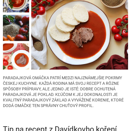
PARADAJKOVÁ OMÁČKA PATRÍ MEDZI NAJZNÁMEJŠIE POKRMY
ČESKEJ KUCHYNE. KAŽDÁ RODINA MÁ SVOJ RECEPT A RÔZNE
SPÔSOBY PRÍPRAVY, ALE JEDNO JE ISTÉ: DOBRE OCHUTENÁ
PARADAJKOVÁ JE POKLAD. KĽÚČOM K JEJ DOKONALOSTI JE
KVALITNÝ PARADAJKOVÝ ZÁKLAD A VYVÁŽENÉ KORENIE, KTORÉ
DODÁ OMÁČKE TEN SPRÁVNY CHUŤOVÝ PROFIL.
Tip na recept z Davídkovho koření