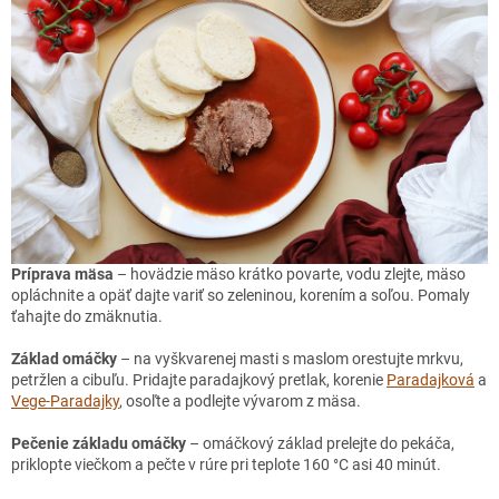
Príprava mäsa
– hovädzie mäso krátko povarte, vodu zlejte, mäso
opláchnite a opäť dajte variť so zeleninou, korením a soľou. Pomaly
ťahajte do zmäknutia.
Základ omáčky
– na vyškvarenej masti s maslom orestujte mrkvu,
petržlen a cibuľu. Pridajte paradajkový pretlak, korenie
Paradajková
a
Vege-Paradajky
, osoľte a podlejte vývarom z mäsa.
Pečenie základu omáčky
– omáčkový základ prelejte do pekáča,
priklopte viečkom a pečte v rúre pri teplote 160 °C asi 40 minút.