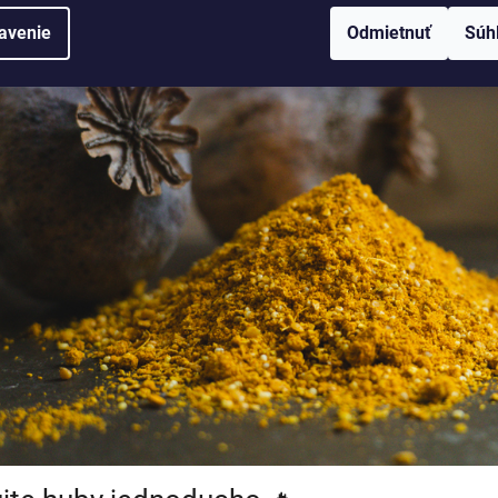
avenie
Odmietnuť
Súh