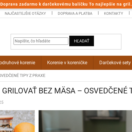
Doprava zadarmo k darčekovému balíčku To najlepšie na gril.
NAJČASTEJŠIE OTÁZKY
DOPRAVA A PLATBA
KONTAKTY
HĽADAŤ
odruhové korenie
Korenie v koreničke
Darčekové sety
SVEDČENÉ TIPY Z PRAXE
 GRILOVAŤ BEZ MÄSA – OSVEDČENÉ T
25