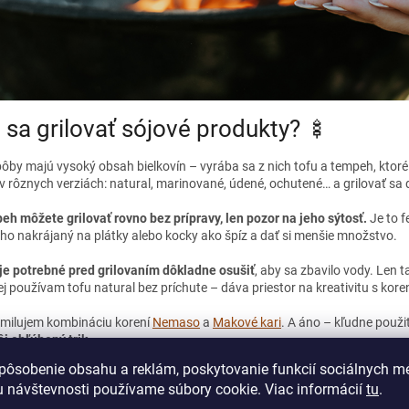
 sa grilovať sójové produkty? 🍢
ôby majú vysoký obsah bielkovín – vyrába sa z nich tofu a tempeh, ktoré 
v rôznych verziách: natural, marinované, údené, ochutené… a grilovať sa 
h môžete grilovať rovno bez prípravy, len pozor na jeho sýtosť.
Je to 
 ho nakrájaný na plátky alebo kocky ako špíz a dať si menšie množstvo.
je potrebné pred grilovaním dôkladne osušiť
, aby sa zbavilo vody. Len
j používam tofu natural bez príchute – dáva priestor na kreativitu s kore
 milujem kombináciu korení
Nemaso
a
Makové kari
. A áno – kľudne použi
j obľúbený trik.
pôsobenie obsahu a reklám, poskytovanie funkcií sociálnych mé
 návštevnosti používame súbory cookie. Viac informácií
tu
.