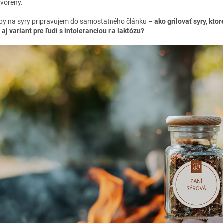
tvorený.
tipy na syry pripravujem do samostatného článku –
ako grilovať syry, kto
 aj variant pre ľudí s intoleranciou na laktózu?