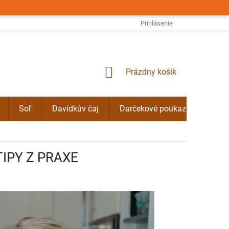
OBCHODNÉ PODMIENKY
PODMIENKY OCHRANY OSOBNÝCH ÚDAJO
Prihlásenie
NÁKUPNÝ
Prázdny košík
KOŠÍK
Soľ
Davídkův čaj
Darčekové poukazy
Byli
IPY Z PRAXE