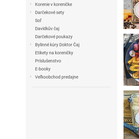
e
Korenie v koreničke
l
Darčekové sety
Soľ
Davídkův čaj
Darčekové poukazy
Bylinné kúry Doktor Čaj
Etikety na koreničky
Príslušenstvo
E-booky
Veľkoobchod predajne