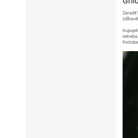
Gril
Zaradiť 
zdĺhavéh
Kupujet
netreba
Portobe