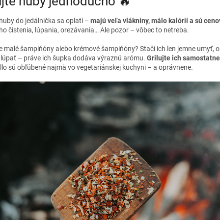
ujte huby jednoducho 🔥
huby do jedálnička sa oplatí –
majú veľa vlákniny, málo kalórií a sú cen
o čistenia, lúpania, orezávania… Ale pozor – vôbec to netreba.
e malé šampiňóny alebo krémové šampiňóny? Stačí ich len jemne umyť, osu
 lúpať – práve ich šupka dodáva výraznú arómu.
Grilujte ich samostatne
llo sú obľúbené najmä vo vegetariánskej kuchyni – a oprávnene.