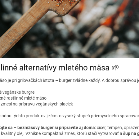
linné alternatívy mletého mäsa 🌱
so je pri grilovačkách istota – burger zvládne každý. A dobrou správou je,
é vegánske burgre
ené rastlinné mleté mäso
 zmesi na prípravu vegánskych placiek
hodou týchto produktov je často vysoký stupeň priemyselného spracovan
ojte sa – bezmäsový burger si pripravíte aj doma
: cícer, tempeh, opražen
 kvalitný olej. Vznikne kompaktná zmes, ktorú stačí vytvarovať a
šup na g