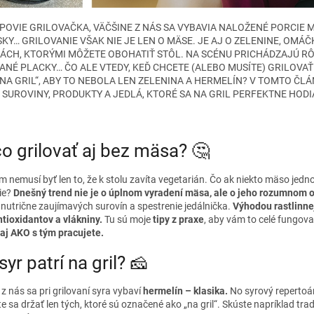
 POVIE GRILOVAČKA, VÄČŠINE Z NÁS SA VYBAVIA NALOŽENÉ PORCIE M
KY… GRILOVANIE VŠAK NIE JE LEN O MÄSE. JE AJ O ZELENINE, OMÁČ
ÁCH, KTORÝMI MÔŽETE OBOHATIŤ STÔL. NA SCÉNU PRICHÁDZAJÚ RÔZ
ANÉ PLACKY… ČO ALE VTEDY, KEĎ CHCETE (ALEBO MUSÍTE) GRILOVAŤ
 NA GRIL“, ABY TO NEBOLA LEN ZELENINA A HERMELÍN? V TOMTO ČL
 SUROVINY, PRODUKTY A JEDLÁ, KTORÉ SA NA GRIL PERFEKTNE HODI
o grilovať aj bez mäsa? 🤔
nemusí byť len to, že k stolu zavíta vegetarián. Čo ak niekto mäso jedno
šie?
Dnešný trend nie je o úplnom vyradení mäsa,
ale o jeho rozumnom 
 nutrične zaujímavých surovín a spestrenie jedálnička.
Výhodou rastlinnej
ntioxidantov a vlákniny.
Tu sú moje
tipy z praxe
, aby vám to celé fungova
e aj AKO s tým pracujete.
syr patrí na gril? 🧀
z nás sa pri grilovaní syra vybaví
hermelín – klasika.
No syrový repertoár
 sa držať len tých, ktoré sú označené ako „na gril“. Skúste napríklad tra