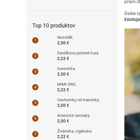
priam s
Ďalšie 
Existuje
Top 10 produktov
Nesoldík
2,50 €
Davídkovo pečené kura
2,22 €
Korenička
2,50 €
MIMI GRIL
2,22 €
Cestovinky od maminky
2,50 €
Americké zemiaky
2,50 €
Živánska, cigánska
2,22 €