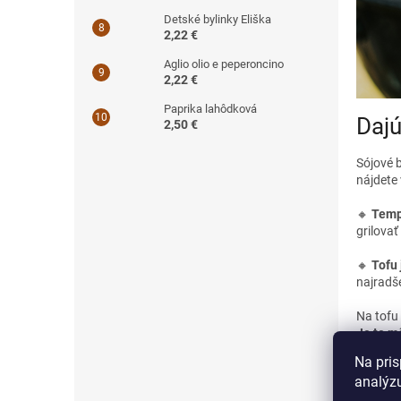
Detské bylinky Eliška
2,22 €
Aglio olio e peperoncino
2,22 €
Paprika lahôdková
Dajú
2,50 €
Sójové b
nájdete 
🔸
Tempe
grilovať
🔸
Tofu 
najradše
Na tofu
Je to mô
Na pris
analýzu