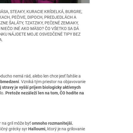
ÄSA, STEAKY, KURACIE KRÍDELKÁ, BURGRE,
KACH, PEČIVE, DIPOCH, PREDJEDLÁCH A
NE ŠALÁTY, TZATZIKY, PEČENÉ ZEMIAKY,
 NIEČO INÉ AKO MÄSO? ČO VŠETKO SA DÁ
ÁNKU NÁJDETE MOJE OSVEDČENÉ TIPY BEZ
A.
ducho nemá rád, alebo len chce jesť ľahšie a
obmedzení
. Vzniká tým priestor na objavovanie
 stravy je vyšší príjem biologicky aktívnych
lo.
Pretože nezáleží len na tom, ČO hodíte na
 na gril môže byť
omnoho rozmanitejší.
dičný grécky syr
Halloumi,
ktorý je na grilovanie