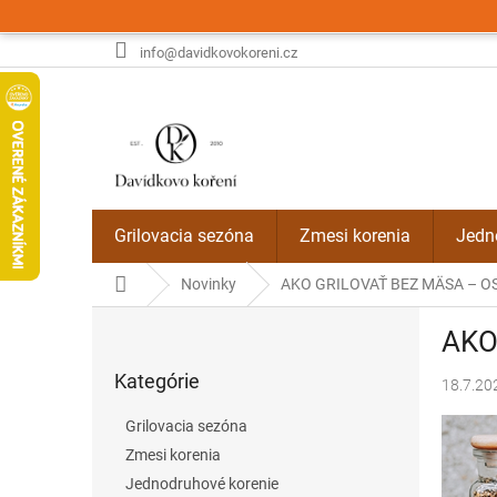
Prejsť
na
obsah
info@davidkovokoreni.cz
Grilovacia sezóna
Zmesi korenia
Jedn
Domov
Novinky
AKO GRILOVAŤ BEZ MÄSA – O
B
AKO
o
Preskočiť
č
Kategórie
kategórie
18.7.20
n
ý
Grilovacia sezóna
p
Zmesi korenia
a
Jednodruhové korenie
n