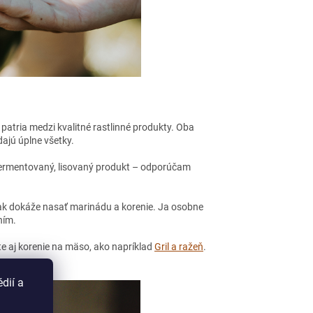
patria medzi kvalitné rastlinné produkty. Oba
dajú úplne všetky.
fermentovaný, lisovaný produkt – odporúčam
 tak dokáže nasať marinádu a korenie. Ja osobne
ním.
te aj korenie na mäso, ako napríklad
Gril a ražeň
.
dií a