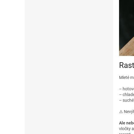
Rast
Mleté mä
– hotov
– chlad
– suché
⚠️ Nevý
Ale neb
vločky a