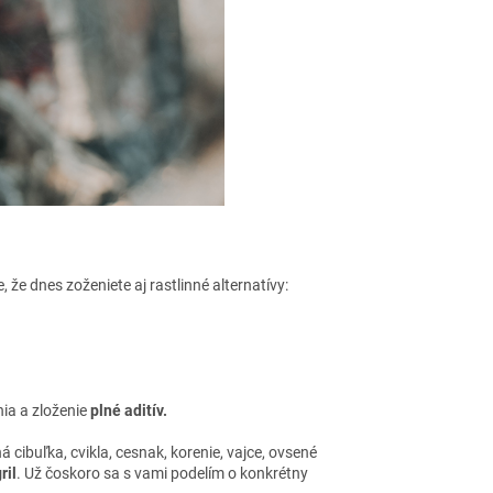
 že dnes zoženiete aj rastlinné alternatívy:
ia a zloženie
plné aditív.
á cibuľka, cvikla, cesnak, korenie, vajce, ovsené
ril
. Už čoskoro sa s vami podelím o konkrétny