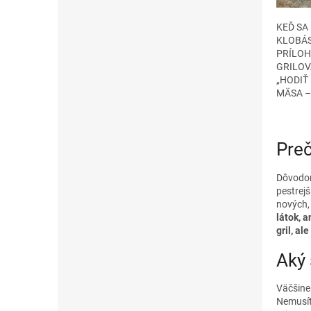
KEĎ SA
KLOBÁS
PRÍLOH
GRILOV
„HODIŤ
MÄSA –
Preč
Dôvodom 
pestrej
nových,
látok, a
gril, al
Aký 
Väčšine 
Nemusíte