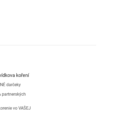
vídkova koření
NÉ darčeky
 partnerských
korenie vo VAŠEJ