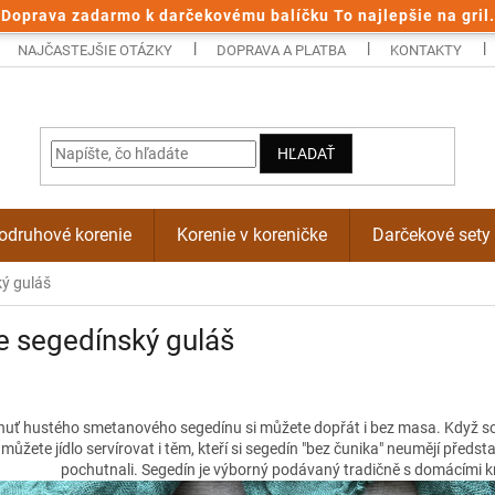
Doprava zadarmo k darčekovému balíčku To najlepšie na gril.
NAJČASTEJŠIE OTÁZKY
DOPRAVA A PLATBA
KONTAKTY
HĽADAŤ
odruhové korenie
Korenie v koreničke
Darčekové sety
ý guláš
 segedínský guláš
huť hustého smetanového segedínu si můžete dopřát i bez masa. Když so
můžete jídlo servírovat i těm, kteří si segedín "bez čunika" neumějí předsta
pochutnali. Segedín je výborný podávaný tradičně s domácími kne