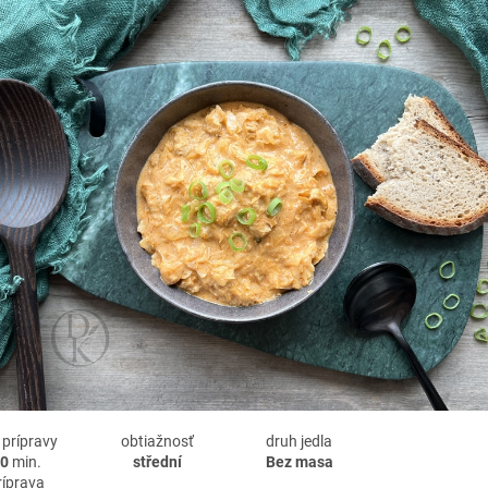
 prípravy
obtiažnosť
druh jedla
0
min.
střední
Bez masa
ríprava