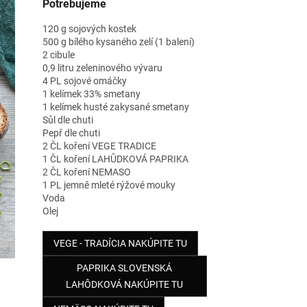
Potrebujeme
120 g sojových kostek
500 g bílého kysaného zelí (1 balení)
2 cibule
0,9 litru zeleninového vývaru
4 PL sojové omáčky
1 kelímek 33% smetany
1 kelímek husté zakysané smetany
Sůl dle chuti
Pepř dle chuti
2 ČL koření VEGE TRADICE
1 ČL koření LAHŮDKOVÁ PAPRIKA
2 ČL koření NEMASO
1 PL jemně mleté rýžové mouky
Voda
Olej
VEGE - TRADÍCIA NAKÚPITE TU
PAPRIKA SLOVENSKÁ
LAHÔDKOVÁ NAKÚPITE TU