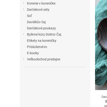
e
Korenie v koreničke
l
Darčekové sety
Soľ
Davídkův čaj
Darčekové poukazy
Bylinné kúry Doktor Čaj
Etikety na koreničky
Príslušenstvo
E-booky
Veľkoobchod predajne
čas
2
p