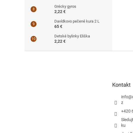
Grécky gyros
2,22 €
Davídkovo pečené kura 2 L
65 €
Detské bylinky Eliška
2,22 €
Z
á
p
ä
t
Kontakt
i
e
info
@
z
+420 
Sleduj
ku