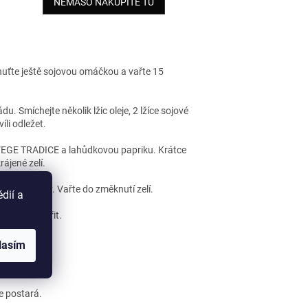
NEMÄSO NAKÚPITE TU
chuťte ještě sojovou omáčkou a vařte 15
. Smíchejte několik lžic oleje, 2 lžíce sojové
li odležet.
ení VEGE TRADICE a lahůdkovou papriku. Krátce
rájené zelí.
ji dle potřeby. Vařte do změknutí zelí.
dií a
 minut provařit.
e.
lasím
še postará.