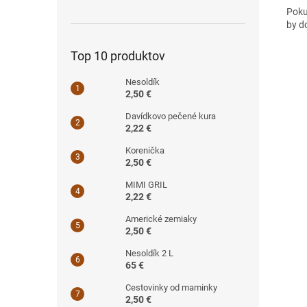
Poku
by d
Top 10 produktov
Nesoldík
2,50 €
Davídkovo pečené kura
2,22 €
Korenička
2,50 €
MIMI GRIL
2,22 €
Americké zemiaky
2,50 €
Nesoldík 2 L
65 €
Cestovinky od maminky
2,50 €