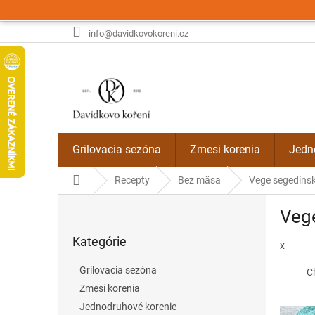
Prejsť
na
obsah
info@davidkovokoreni.cz
Grilovacia sezóna
Zmesi korenia
Jedn
Domov
Recepty
Bez mäsa
Vege segedínsk
B
Vege
o
Preskočiť
č
Kategórie
kategórie
x
n
ý
Grilovacia sezóna
C
p
Zmesi korenia
a
Jednodruhové korenie
n