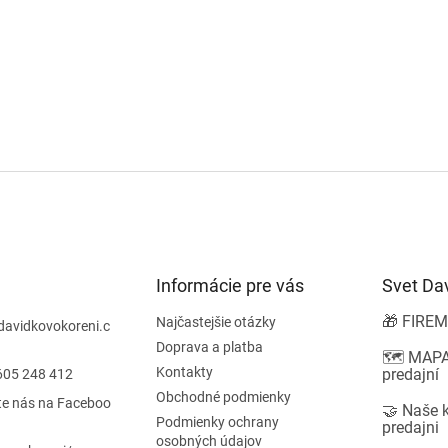
Informácie pre vás
Svet Da
🎁 FIREM
Najčastejšie otázky
davidkovokoreni.c
Doprava a platba
🗺️ MAPA
Kontakty
predajní
605 248 412
Obchodné podmienky
te nás na Faceboo
🤝 Naše 
Podmienky ochrany
predajni
osobných údajov