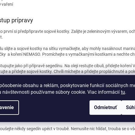
0
vaření
tup prípravy
o první si předpřipravte sojové kostky. Zalijte je zeleninovým vývarem, o
t.
u slijte a sojové kostky na sítku vymačkejte, aby mohly nasáknout marinádu
ky a koření NEMASO. Promíchejte s vymačkanými kostkami a nechte chví
tupujte jako při přípravě segedínu. Na oleji restujte cibuli, přidejte koř
ujte a přidejte sojové kostky. Chvíli míchejte a přidejte propláchnuté a pok
ijte vodou tak, aby zelí i kostky byli ponořené. Dolít tekutinu můžete pozdě
pôsobenie obsahu a reklám, poskytovanie funkcií sociálnych mé
 návštevnosti používame súbory cookie. Viac informácií
tu
.
hačkovou smetanu promíchejte s 1 lžící mouky. Vlijte do hrnce a nechte 5
závěr vmíchejte zakysanou smetanu a dolaďte hustotu, jak vám vyhovuj
avenie
Odmietnuť
Súh
oušejte někdy segedín upéct v troubě. Nemusíte nic hlídat, trouba se o v