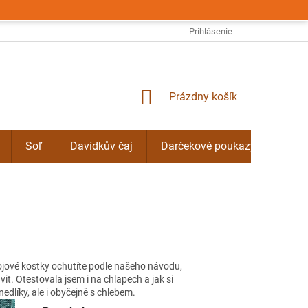
OBCHODNÉ PODMIENKY
PODMIENKY OCHRANY OSOBNÝCH ÚDAJO
Prihlásenie
NÁKUPNÝ
Prázdny košík
KOŠÍK
Soľ
Davídkův čaj
Darčekové poukazy
Byli
jové kostky ochutíte podle našeho návodu,
vit. Otestovala jsem i na chlapech a jak si
dlíky, ale i obyčejně s chlebem.