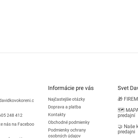
Informácie pre vás
Svet Da
🎁 FIREM
Najčastejšie otázky
davidkovokoreni.c
Doprava a platba
🗺️ MAPA
Kontakty
predajní
605 248 412
Obchodné podmienky
te nás na Faceboo
🤝 Naše 
Podmienky ochrany
predajni
osobných údajov