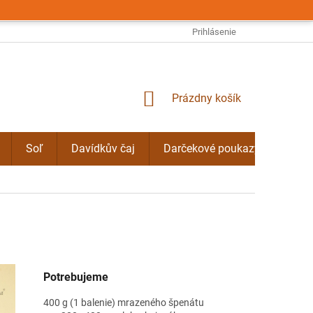
OBCHODNÉ PODMIENKY
PODMIENKY OCHRANY OSOBNÝCH ÚDAJO
Prihlásenie
NÁKUPNÝ
Prázdny košík
KOŠÍK
Soľ
Davídkův čaj
Darčekové poukazy
Byli
Potrebujeme
400 g (1 balenie) mrazeného špenátu