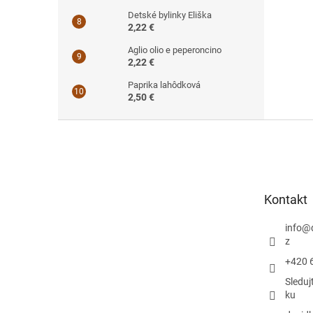
Detské bylinky Eliška
2,22 €
Aglio olio e peperoncino
2,22 €
Paprika lahôdková
2,50 €
Z
á
p
ä
t
Kontakt
i
e
info
@
z
+420 
Sleduj
ku