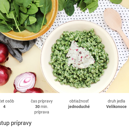
čet osôb
čas prípravy
obtiažnosť
druh jedla
4
30
min.
jednoduché
Velikonoce
príprava
tup prípravy