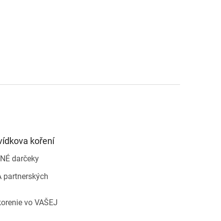
vídkova koření
NÉ darčeky
 partnerských
korenie vo VAŠEJ