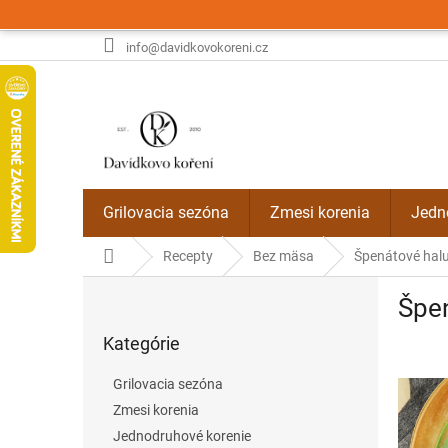
Prejsť
na
obsah
info@davidkovokoreni.cz
Grilovacia sezóna
Zmesi korenia
Jedn
Domov
Recepty
Bez mäsa
Špenátové hal
B
Špe
o
Preskočiť
č
Kategórie
kategórie
n
ý
Grilovacia sezóna
p
Zmesi korenia
a
Jednodruhové korenie
n