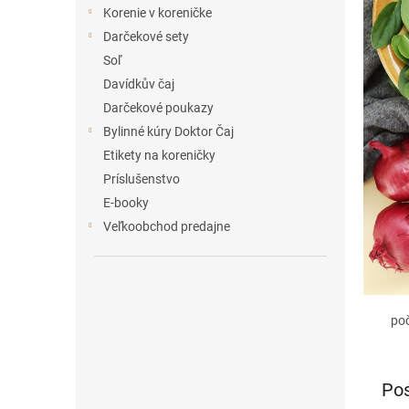
e
Korenie v koreničke
l
Darčekové sety
Soľ
Davídkův čaj
Darčekové poukazy
Bylinné kúry Doktor Čaj
Etikety na koreničky
Príslušenstvo
E-booky
Veľkoobchod predajne
po
Pos