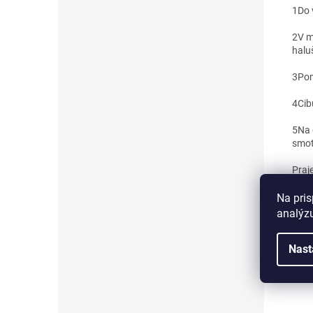
1
Do 
2
V m
haluš
3
Pom
4
Cib
5
Na 
smot
Praj
Na pris
analýzu
Nast