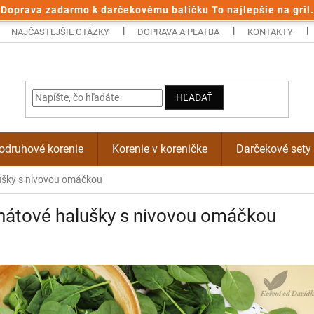
Doprava zadarmo k darčekovému balíčku To najlepšie na gril.
NAJČASTEJŠIE OTÁZKY
DOPRAVA A PLATBA
KONTAKTY
HĽADAŤ
odruhové korenie
Korenie v koreničke
Darčekové sety
ušky s nivovou omáčkou
nátové halušky s nivovou omáčkou