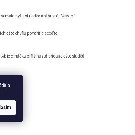
nemalo byť ani riedke ani husté. Skúste 1
ch ešte chvíľu povariť a sceďte.
. Ak je omáčka príliš hustá pridajte ešte sladkú
dií a
 ČLÁNOK
lasím