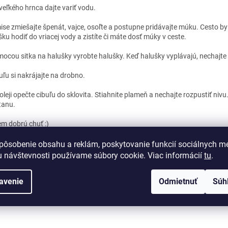
veľkého hrnca dajte variť vodu.
ise zmiešajte špenát, vajce, osoľte a postupne pridávajte múku. Cesto by 
ku hodiť do vriacej vody a zistíte či máte dosť múky v ceste.
ocou sitka na halušky vyrobte halušky. Keď halušky vyplávajú, nechajte i
uľu si nakrájajte na drobno.
oleji opečte cibuľu do sklovita. Stiahnite plameň a nechajte rozpustiť nivu
anu.
em dobrú chuť :)
pôsobenie obsahu a reklám, poskytovanie funkcií sociálnych mé
 návštevnosti používame súbory cookie. Viac informácií
tu
.
PREDCHÁDZAJÚCI ČLÁNOK
ĎALŠÍ
avenie
Odmietnuť
Súh