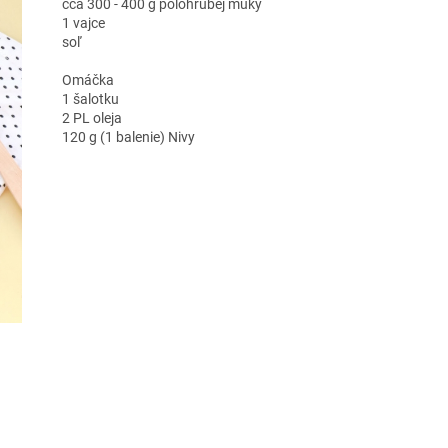
cca 300 - 400 g polohrubej múky
1 vajce
soľ
Omáčka
1 šalotku
2 PL oleja
120 g (1 balenie) Nivy