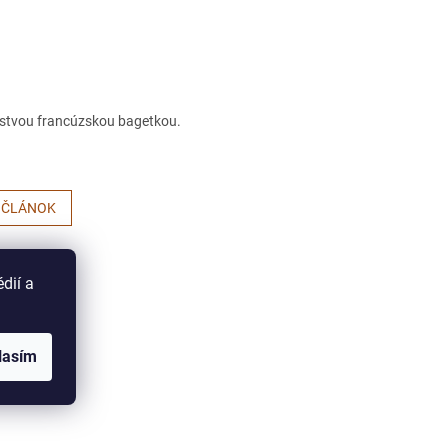
stvou francúzskou bagetkou.
 ČLÁNOK
dií a
lasím