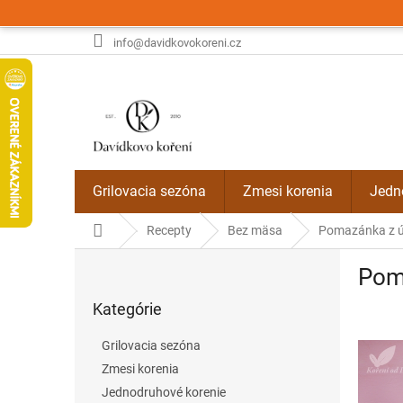
Prejsť
na
obsah
info@davidkovokoreni.cz
Grilovacia sezóna
Zmesi korenia
Jedn
Domov
Recepty
Bez mäsa
Pomazánka z ú
B
Pom
o
Preskočiť
č
Kategórie
kategórie
n
ý
Grilovacia sezóna
p
Zmesi korenia
a
Jednodruhové korenie
n