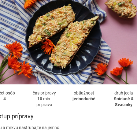
čet osôb
čas prípravy
obtiažnosť
druh jedla
4
10
min.
jednoduché
Snídaně &
príprava
Svačinky
tup prípravy
u a mrkvu nastrúhajte na jemno.