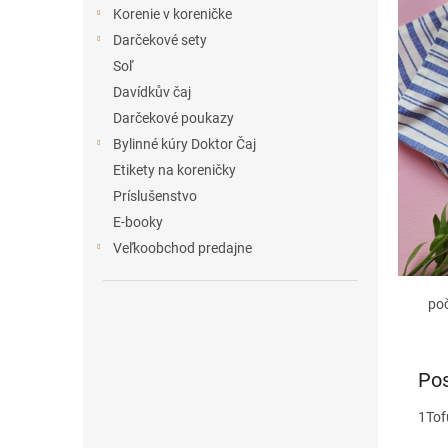
e
Korenie v koreničke
l
Darčekové sety
Soľ
Davídkův čaj
Darčekové poukazy
Bylinné kúry Doktor Čaj
Etikety na koreničky
Príslušenstvo
E-booky
Veľkoobchod predajne
po
Pos
1
Tof