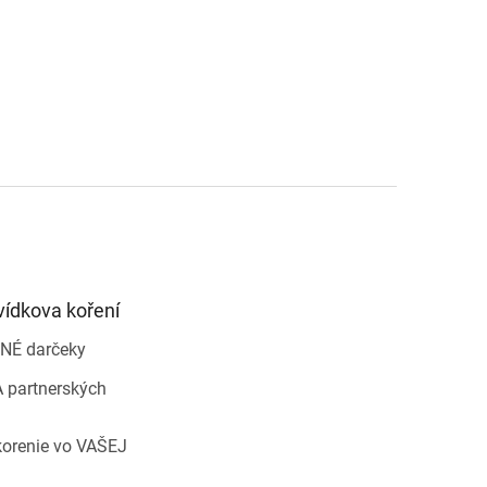
vídkova koření
NÉ darčeky
 partnerských
korenie vo VAŠEJ