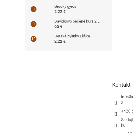
Grécky gyros
2,22 €
Davídkovo pečené kura 2 L
65 €
Detské bylinky Eliška
2,22 €
Z
á
p
ä
t
Kontakt
i
e
info
@
z
+420 
Sleduj
ku