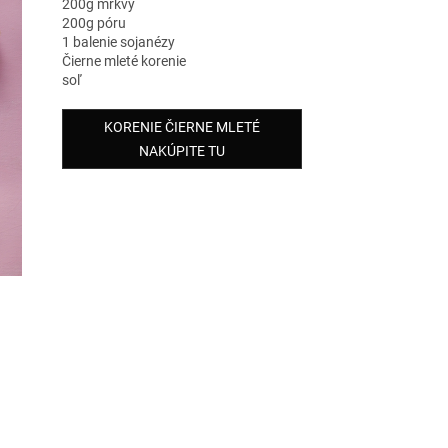
200g mrkvy
200g póru
1 balenie sojanézy
Čierne mleté korenie
soľ
KORENIE ČIERNE MLETÉ
NAKÚPITE TU