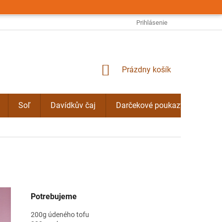
OBCHODNÉ PODMIENKY
PODMIENKY OCHRANY OSOBNÝCH ÚDAJO
Prihlásenie
NÁKUPNÝ
Prázdny košík
KOŠÍK
Soľ
Davídkův čaj
Darčekové poukazy
Byli
Potrebujeme
200g údeného tofu