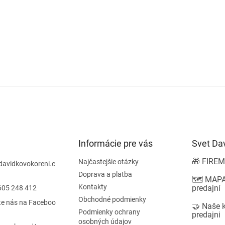
Informácie pre vás
Svet Da
🎁 FIREM
Najčastejšie otázky
davidkovokoreni.c
Doprava a platba
🗺️ MAPA
Kontakty
predajní
605 248 412
Obchodné podmienky
te nás na Faceboo
🤝 Naše 
Podmienky ochrany
predajni
osobných údajov