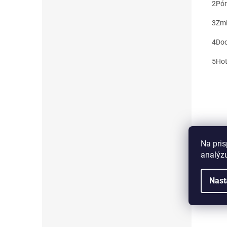
2
Pór
3
Zmi
4
Doc
5
Hot
Na pris
analýzu
Nast