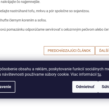
 nakrájajte čo najjemnejšie.
ešajte nastrúhané tofu, mrkvu a pór spoločne so sojanézou.
huťte čiernym korením a soľou.
ovú pomazánku odporúčame servírovať s celozrnným pečivom alebo čer
PREDCHÁDZAJÚCI ČLÁNOK
ĎALŠÍ
pôsobenie obsahu a reklám, poskytovanie funkcií sociálnych mé
 návštevnosti používame súbory cookie. Viac informácií
tu
.
avenie
Odmietnuť
Súh