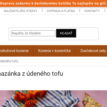
Doprava zadarmo k darčekovému balíčku To najlepšie na gril.
NAJČASTEJŠIE OTÁZKY
DOPRAVA A PLATBA
KONTAKTY
HĽADAŤ
odruhové korenie
Korenie v koreničke
Darčekové sety
deného tofu
azánka z údeného tofu