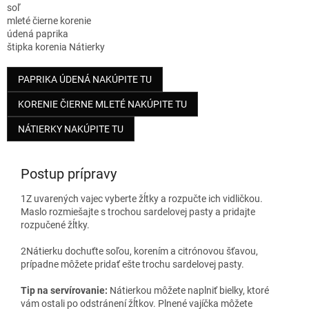
soľ
mleté čierne korenie
údená paprika
štipka korenia Nátierky
PAPRIKA ÚDENÁ NAKÚPITE TU
KORENIE ČIERNE MLETÉ NAKÚPITE TU
NÁTIERKY NAKÚPITE TU
Postup prípravy
1
Z uvarených vajec vyberte žĺtky a rozpučte ich vidličkou.
Maslo rozmiešajte s trochou sardelovej pasty a pridajte
rozpučené žĺtky.
2
Nátierku dochuťte soľou, korením a citrónovou šťavou,
prípadne môžete pridať ešte trochu sardelovej pasty.
Tip na servírovanie:
Nátierkou môžete naplniť bielky, ktoré
vám ostali po odstránení žĺtkov. Plnené vajíčka môžete