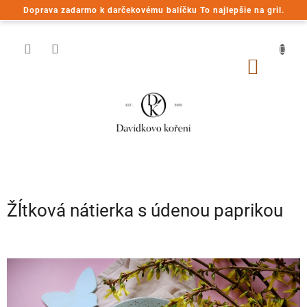
Prejsť
Doprava zadarmo k darčekovému balíčku To najlepšie na gril.
na
obsah
NÁKU
KOŠÍK
Žĺtková nátierka s údenou paprikou