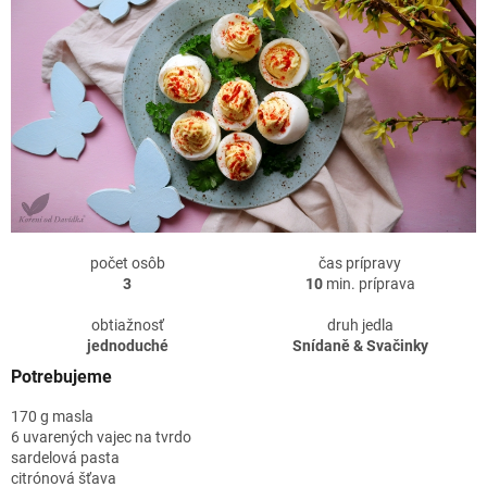
počet osôb
čas prípravy
3
10
min. príprava
obtiažnosť
druh jedla
jednoduché
Snídaně & Svačinky
Potrebujeme
170 g masla
6 uvarených vajec na tvrdo
sardelová pasta
citrónová šťava