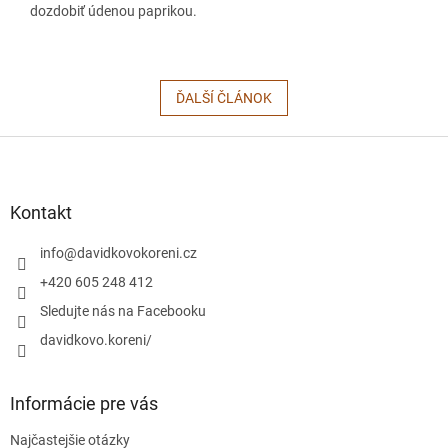
dozdobiť údenou paprikou.
ĎALŠÍ ČLÁNOK
Z
á
p
ä
Kontakt
t
i
info
@
davidkovokoreni.cz
e
+420 605 248 412
Sledujte nás na Facebooku
davidkovo.koreni/
Informácie pre vás
Najčastejšie otázky