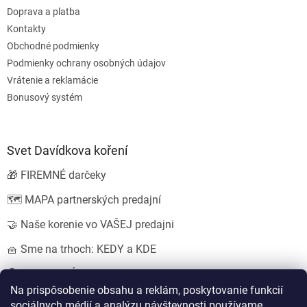
Doprava a platba
Kontakty
Obchodné podmienky
Podmienky ochrany osobných údajov
Vrátenie a reklamácie
Bonusový systém
Svet Davídkova koření
🎁 FIREMNÉ darčeky
🗺️ MAPA partnerských predajní
🤝 Naše korenie vo VAŠEJ predajni
🧺 Sme na trhoch: KEDY a KDE
💍 SVADOBNÉ darčeky
Na prispôsobenie obsahu a reklám, poskytovanie funkcií
sociálnych médií a analýzu návštevnosti používame