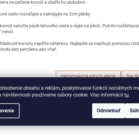
piera na pečenie kornút a obaľte ho alobalom.
tové cesto rozváľajte a nakrájajte na 2cm plátky.
kornút natočte pásik listového cesta a dajte na plech. Potrite rozšľahaný
7 minút.
hladnuté kornúty naplňte nátierkou. Najlepšie sa naplňujú pomocou zd
hnite listy petržlenu ako vňať.
PREDCHÁDZAJÚCI ČLÁNOK
ĎALŠÍ
pôsobenie obsahu a reklám, poskytovanie funkcií sociálnych mé
 návštevnosti používame súbory cookie. Viac informácií
tu
.
avenie
Odmietnuť
Súh