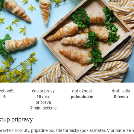
čet osôb
čas prípravy
obtiažnosť
druh jedla
6
15
min.
jednoduché
Silvestr
príprava
7
min. pečenie
tup prípravy
pravte si kornúty, prípadne použite formičky (pokiaľ máte). V prípade, že 