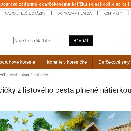
Doprava zadarmo k darčekovému balíčku To najlepšie na gril.
NAJČASTEJŠIE OTÁZKY
DOPRAVA A PLATBA
KONTAKTY
HĽADAŤ
odruhové korenie
Korenie v koreničke
Darčekové sety
ového cesta plnené nátierkou
ičky z listového cesta plnené nátierko