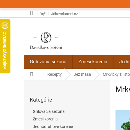
Prejsť
na
obsah
info@davidkovokoreni.cz
Grilovacia sezóna
Zmesi korenia
Jedn
Domov
Recepty
Bez mäsa
Mrkvičky z list
B
Mrkv
o
Preskočiť
č
Kategórie
kategórie
n
ý
Grilovacia sezóna
p
Zmesi korenia
a
Jednodruhové korenie
n