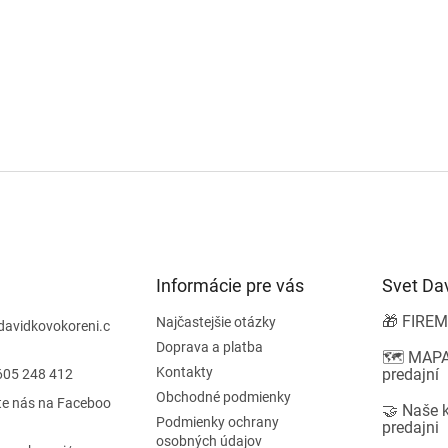
Informácie pre vás
Svet Da
🎁 FIREM
Najčastejšie otázky
davidkovokoreni.c
Doprava a platba
🗺️ MAPA
Kontakty
predajní
605 248 412
Obchodné podmienky
te nás na Faceboo
🤝 Naše 
Podmienky ochrany
predajni
osobných údajov