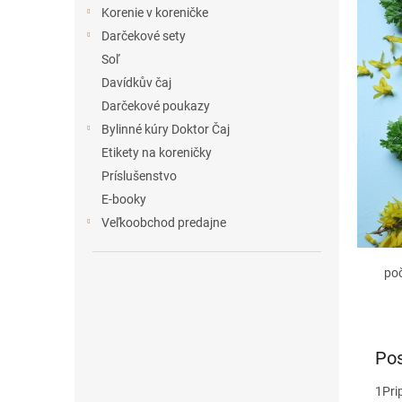
e
Korenie v koreničke
l
Darčekové sety
Soľ
Davídkův čaj
Darčekové poukazy
Bylinné kúry Doktor Čaj
Etikety na koreničky
Príslušenstvo
E-booky
Veľkoobchod predajne
po
Pos
1
Pri