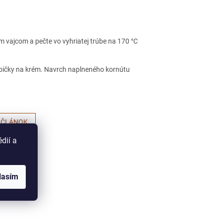
m vajcom a pečte vo vyhriatej trúbe na 170 °C
običky na krém. Navrch naplneného kornútu
 ČLÁNOK
dií a
lasím