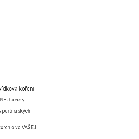
vídkova koření
NÉ darčeky
 partnerských
korenie vo VAŠEJ