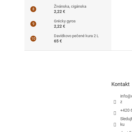
Živánska, cigánska
2,22 €
Grécky gyros
2,22 €
Davídkovo pečené kura 2 L
65 €
Z
á
p
ä
t
Kontakt
i
e
info
@
z
+420 
Sleduj
ku