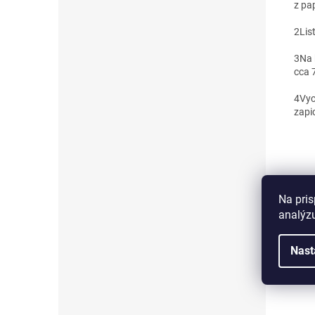
z pa
2
Lis
3
Na 
cca 
4
Vyc
zapic
Na pris
analýzu
Nast