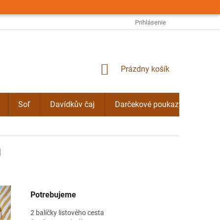
OBCHODNÉ PODMIENKY
PODMIENKY OCHRANY OSOBNÝCH ÚDAJO
Prihlásenie
NÁKUPNÝ
Prázdny košík
KOŠÍK
Soľ
Davídkův čaj
Darčekové poukazy
Byli
u
Potrebujeme
2 balíčky listového cesta