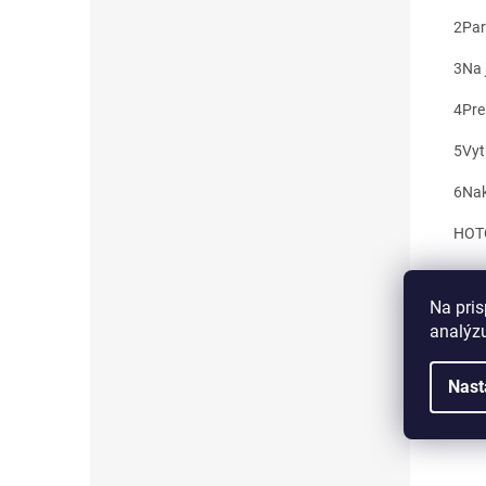
2
Par
3
Na 
4
Pre
5
Vyt
6
Nak
HOTO
Na pris
analýzu
Nast