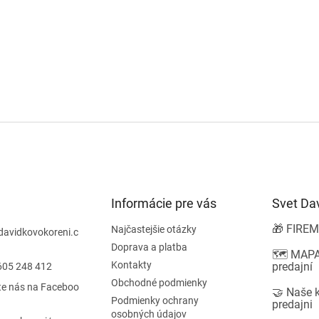
Informácie pre vás
Svet Da
🎁 FIREM
Najčastejšie otázky
davidkovokoreni.c
Doprava a platba
🗺️ MAPA
Kontakty
predajní
605 248 412
Obchodné podmienky
te nás na Faceboo
🤝 Naše 
Podmienky ochrany
predajni
osobných údajov