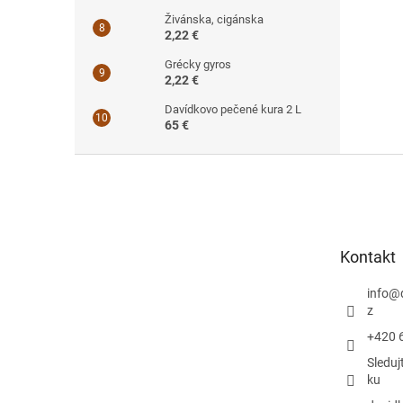
Živánska, cigánska
2,22 €
Grécky gyros
2,22 €
Davídkovo pečené kura 2 L
65 €
Z
á
p
ä
t
Kontakt
i
e
info
@
z
+420 
Sleduj
ku