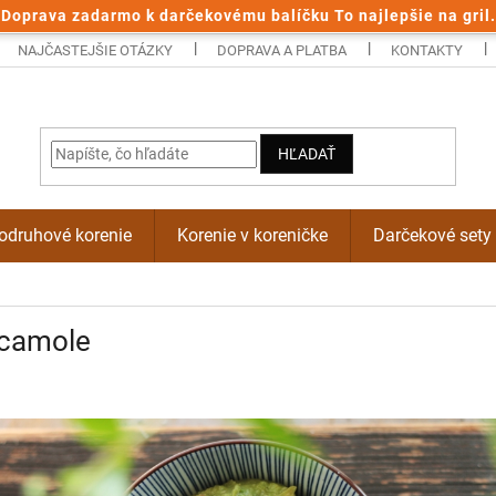
Doprava zadarmo k darčekovému balíčku To najlepšie na gril.
NAJČASTEJŠIE OTÁZKY
DOPRAVA A PLATBA
KONTAKTY
HĽADAŤ
odruhové korenie
Korenie v koreničke
Darčekové sety
camole