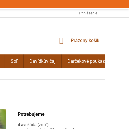
OBCHODNÉ PODMIENKY
PODMIENKY OCHRANY OSOBNÝCH ÚDAJO
Prihlásenie
NÁKUPNÝ
Prázdny košík
KOŠÍK
Soľ
Davídkův čaj
Darčekové poukazy
Byli
Potrebujeme
4 avokáda (zrelé)