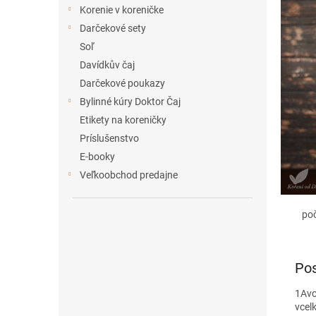
e
Korenie v koreničke
l
Darčekové sety
Soľ
Davídkův čaj
Darčekové poukazy
Bylinné kúry Doktor Čaj
Etikety na koreničky
Príslušenstvo
E-booky
Veľkoobchod predajne
po
Pos
1
Avo
vcel