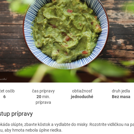
čet osôb
čas prípravy
obtiažnosť
druh jedla
6
20
min.
jednoduché
Bez masa
príprava
tup prípravy
káda olúpte, zbavte kôstok a vydlabte do misky. Rozotrite vidličkou na p
ku, aby hmota nebola úplne riedka.