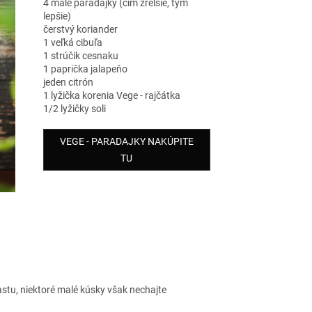
4 malé paradajky (čím zrelšie, tým
lepšie)
čerstvý koriander
1 veľká cibuľa
1 strúčik cesnaku
1 paprička jalapeňo
jeden citrón
1 lyžička korenia Vege - rajčátka
1/2 lyžičky soli
VEGE - PARADAJKY NAKÚPITE
TU
astu, niektoré malé kúsky však nechajte