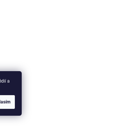
dií a
 ČLÁNOK
lasím