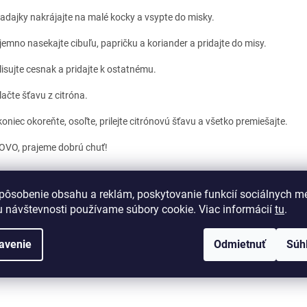
adajky nakrájajte na malé kocky a vsypte do misky.
jemno nasekajte cibuľu, papričku a koriander a pridajte do misy.
lisujte cesnak a pridajte k ostatnému.
lačte šťavu z citróna.
oniec okoreňte, osoľte, prilejte citrónovú šťavu a všetko premiešajte.
VO, prajeme dobrú chuť!
pôsobenie obsahu a reklám, poskytovanie funkcií sociálnych mé
PREDCHÁDZAJÚCI ČLÁNOK
ĎALŠÍ
 návštevnosti používame súbory cookie. Viac informácií
tu
.
avenie
Odmietnuť
Súh