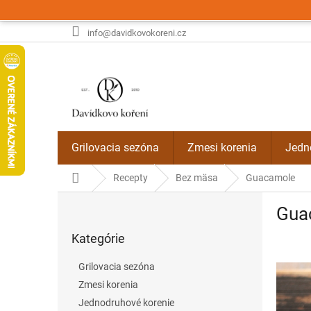
Prejsť
na
obsah
info@davidkovokoreni.cz
Grilovacia sezóna
Zmesi korenia
Jedn
Domov
Recepty
Bez mäsa
Guacamole
B
Gua
o
Preskočiť
č
Kategórie
kategórie
n
ý
Grilovacia sezóna
p
Zmesi korenia
a
Jednodruhové korenie
n