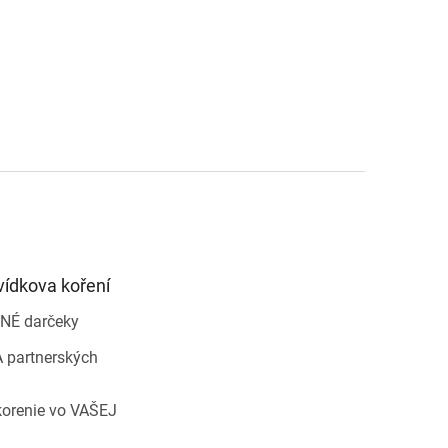
vídkova koření
NÉ darčeky
 partnerských
korenie vo VAŠEJ