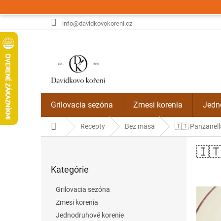
Prejsť
na
obsah
info@davidkovokoreni.cz
Grilovacia sezóna
Zmesi korenia
Jedn
Domov
Recepty
Bez mäsa
🇮🇹 Panzanell
B
🇮🇹
o
Preskočiť
č
Kategórie
kategórie
n
ý
Grilovacia sezóna
p
Zmesi korenia
a
Jednodruhové korenie
n