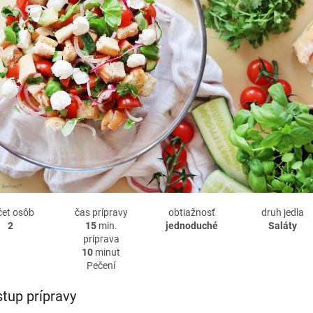
čet osôb
čas prípravy
obtiažnosť
druh jedla
2
15
min.
jednoduché
Saláty
príprava
10
minut
Pečení
tup prípravy