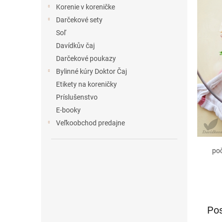
e
Korenie v koreničke
l
Darčekové sety
Soľ
Davídkův čaj
Darčekové poukazy
Bylinné kúry Doktor Čaj
Etikety na koreničky
Príslušenstvo
E-booky
Veľkoobchod predajne
po
Pos