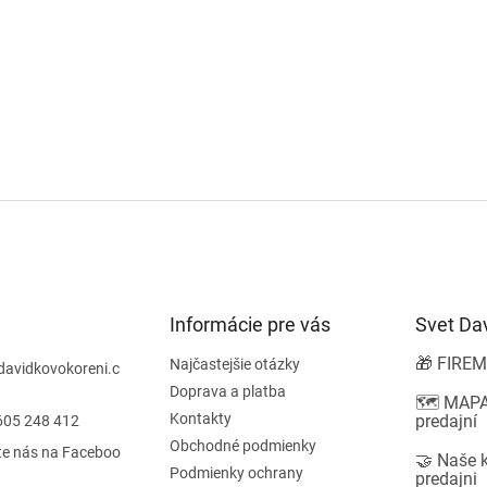
Informácie pre vás
Svet Da
🎁 FIREM
Najčastejšie otázky
davidkovokoreni.c
Doprava a platba
🗺️ MAPA
Kontakty
predajní
605 248 412
Obchodné podmienky
te nás na Faceboo
🤝 Naše 
Podmienky ochrany
predajni