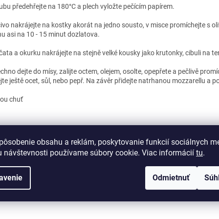
ubu předehřejte na 180°C a plech vyložte pečícím papírem.
ivo nakrájejte na kostky akorát na jedno sousto, v misce promíchejte s ol
hu asi na 10 - 15 minut dozlatova.
čata a okurku nakrájejte na stejně velké kousky jako krutonky, cibuli na te
chno dejte do mísy, zalijte octem, olejem, osolte, opepřete a pečlivě promí
ejte ještě ocet, sůl, nebo pepř. Na závěr přidejte natrhanou mozzarellu a p
ou chuť
pôsobenie obsahu a reklám, poskytovanie funkcií sociálnych mé
PREDCHÁDZAJÚCI ČLÁNOK
ĎALŠÍ
 návštevnosti používame súbory cookie. Viac informácií
tu
.
avenie
Odmietnuť
Súh