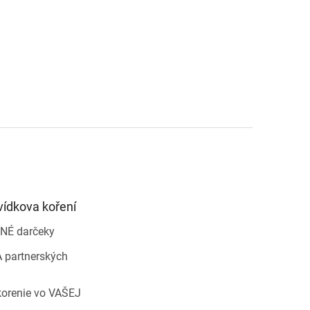
vídkova koření
NÉ darčeky
 partnerských
korenie vo VAŠEJ