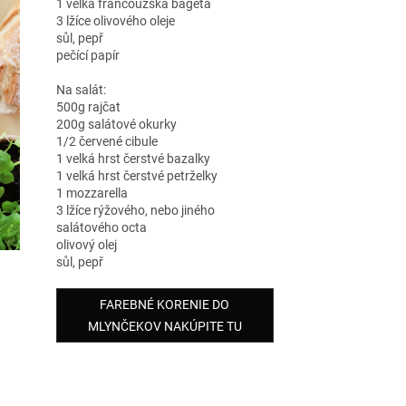
1 velká francouzská bageta
3 lžíce olivového oleje
sůl, pepř
pečící papír
Na salát:
500g rajčat
200g salátové okurky
1/2 červené cibule
1 velká hrst čerstvé bazalky
1 velká hrst čerstvé petrželky
1 mozzarella
3 lžíce rýžového, nebo jiného
salátového octa
olivový olej
sůl, pepř
FAREBNÉ KORENIE DO
MLYNČEKOV NAKÚPITE TU