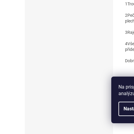
1
Tro
2
Peč
plec
3
Raj
4
Vše
přid
Dobr
Na pris
analýzu
Nast