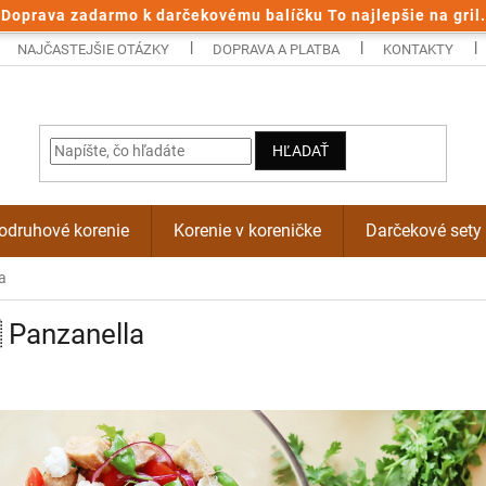
Doprava zadarmo k darčekovému balíčku To najlepšie na gril.
NAJČASTEJŠIE OTÁZKY
DOPRAVA A PLATBA
KONTAKTY
HĽADAŤ
odruhové korenie
Korenie v koreničke
Darčekové sety
a
 Panzanella