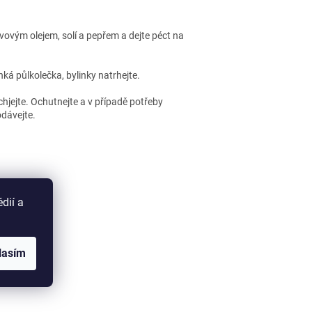
ivovým olejem, solí a pepřem a dejte péct na
nká půlkolečka, bylinky natrhejte.
chjejte. Ochutnejte a v případě potřeby
odávejte.
dií a
 ČLÁNOK
lasím