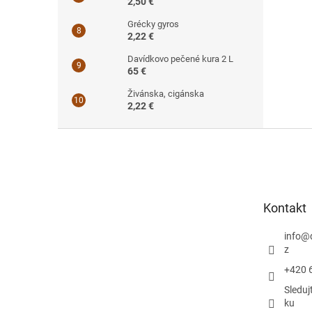
2,50 €
Grécky gyros
2,22 €
Davídkovo pečené kura 2 L
65 €
Živánska, cigánska
2,22 €
Z
á
p
ä
t
Kontakt
i
e
info
@
z
+420 
Sleduj
ku