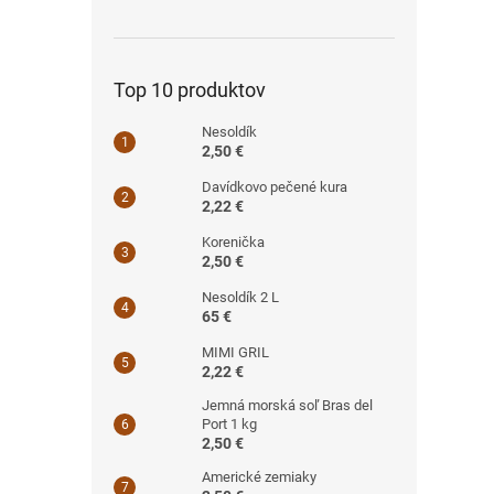
Top 10 produktov
Nesoldík
2,50 €
Davídkovo pečené kura
2,22 €
Korenička
2,50 €
Nesoldík 2 L
65 €
MIMI GRIL
2,22 €
Jemná morská soľ Bras del
Port 1 kg
2,50 €
Americké zemiaky