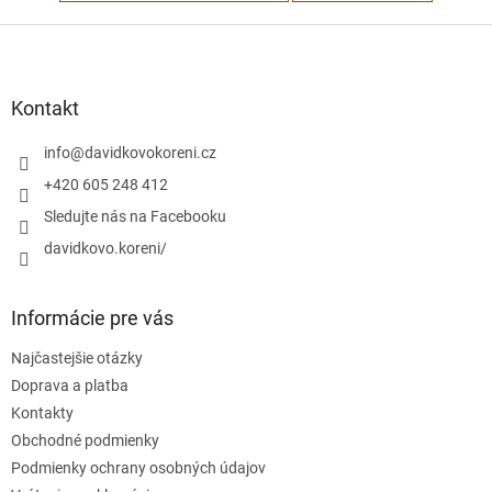
Z
á
p
ä
Kontakt
t
i
info
@
davidkovokoreni.cz
e
+420 605 248 412
Sledujte nás na Facebooku
davidkovo.koreni/
Informácie pre vás
Najčastejšie otázky
Doprava a platba
Kontakty
Obchodné podmienky
Podmienky ochrany osobných údajov