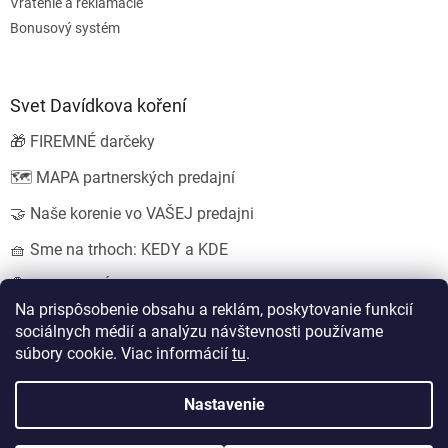
Vrátenie a reklamácie
Bonusový systém
Svet Davídkova koření
🎁 FIREMNÉ darčeky
🗺️ MAPA partnerských predajní
🤝 Naše korenie vo VAŠEJ predajni
🧺 Sme na trhoch: KEDY a KDE
💍 SVADOBNÉ darčeky
Na prispôsobenie obsahu a reklám, poskytovanie funkcií
sociálnych médií a analýzu návštevnosti používame
súbory cookie. Viac informácií
tu
.
Vytvoril Shoptet
Nastavil tým
EshopyUmíme.cz
a
Štefan Mazáň
Nastavenie