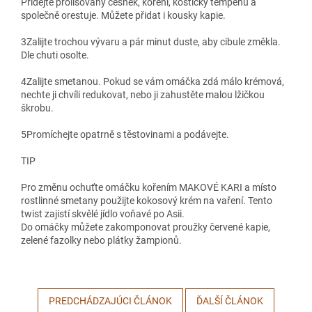
Přidejte prolisovaný česnek, koření, kostičky tempehu a
společně orestuje. Můžete přidat i kousky kapie.
3
Zalijte trochou vývaru a pár minut duste, aby cibule změkla.
Dle chuti osolte.
4
Zalijte smetanou. Pokud se vám omáčka zdá málo krémová,
nechte ji chvíli redukovat, nebo ji zahustěte malou lžičkou
škrobu.
5
Promíchejte opatrně s těstovinami a podávejte.
TIP
Pro změnu ochuťte omáčku kořením MAKOVÉ KARI a místo
rostlinné smetany použijte kokosový krém na vaření. Tento
twist zajistí skvělé jídlo voňavé po Asii.
Do omáčky můžete zakomponovat proužky červené kapie,
zelené fazolky nebo plátky žampionů.
PREDCHÁDZAJÚCI ČLÁNOK
ĎALŠÍ ČLÁNOK