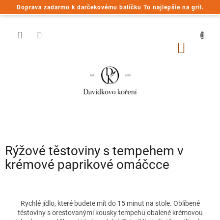
Prejsť
Doprava zadarmo k darčekovému balíčku To najlepšie na gril.
na
obsah
NÁKU
KOŠÍK
Rýžové těstoviny s tempehem v
krémové paprikové omáčcce
Rychlé jídlo, které budete mít do 15 minut na stole. Oblíbené
těstoviny s orestovanými kousky tempehu obalené krémovou