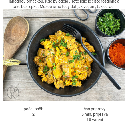
lahodnou omáčkou. Kdo by odolal. Toto jídlo je čistě rostlinné a
také bez lepku. Můžou si ho tedy dát jak vegani, tak celiaci.
počet osôb
čas prípravy
2
5
min. príprava
10
vaření