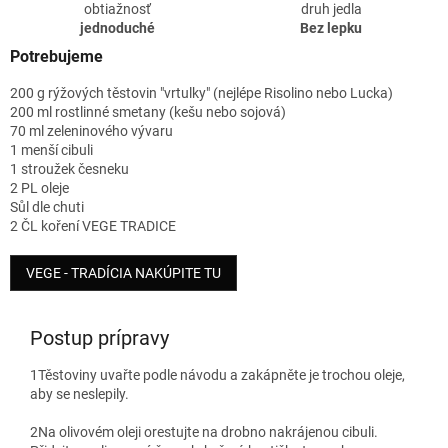
obtiažnosť
druh jedla
jednoduché
Bez lepku
Potrebujeme
200 g rýžových těstovin "vrtulky" (nejlépe Risolino nebo Lucka)
200 ml rostlinné smetany (kešu nebo sojová)
70 ml zeleninového vývaru
1 menší cibuli
1 stroužek česneku
2 PL oleje
Sůl dle chuti
2 ČL koření VEGE TRADICE
VEGE - TRADÍCIA NAKÚPITE TU
Postup prípravy
1
Těstoviny uvařte podle návodu a zakápněte je trochou oleje,
aby se neslepily.
2
Na olivovém oleji orestujte na drobno nakrájenou cibuli.